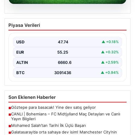
06.08.2026
CANLI | Bohemians – FC Midtjylland
Piyasa Verileri
Maç Detayları ve Canlı Yayın Bilgileri
İngilizce ve İrlanda futbolunun heyecan dolu iki ekibi, 6
Ağustos 2026 tarihinde Dublin’deki Dalymount…
USD
47.74
▲ +0.18%
EUR
55.25
▲ +0.32%
ALTIN
6660.6
▲ +2.59%
BTC
3091436
▲ +0.94%
Son Eklenen Haberler
Göztepe para basacak! Yine dev satış geliyor
■
CANLI | Bohemians – FC Midtjylland Maç Detayları ve Canlı
■
Yayın Bilgileri
Mohamed Salah’tan Tarihi İlk Üçlü Başarı
■
Galatasaray’da orta sahaya dev isim! Manchester City’nin
■