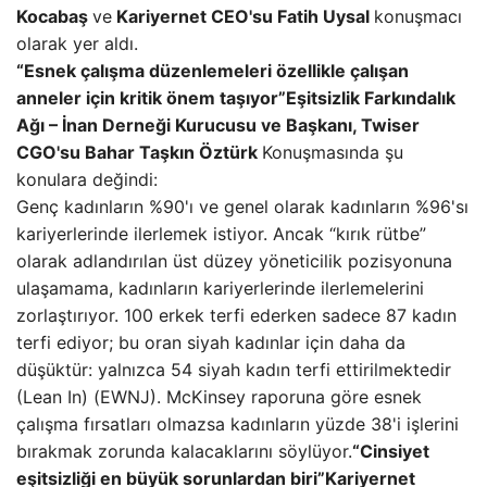
Kocabaş
ve
Kariyernet CEO'su Fatih Uysal
konuşmacı
olarak yer aldı.
“Esnek çalışma düzenlemeleri özellikle çalışan
anneler için kritik önem taşıyor”
Eşitsizlik Farkındalık
Ağı – İnan Derneği Kurucusu ve Başkanı, Twiser
CGO'su Bahar Taşkın Öztürk
Konuşmasında şu
konulara değindi:
Genç kadınların %90'ı ve genel olarak kadınların %96'sı
kariyerlerinde ilerlemek istiyor. Ancak “kırık rütbe”
olarak adlandırılan üst düzey yöneticilik pozisyonuna
ulaşamama, kadınların kariyerlerinde ilerlemelerini
zorlaştırıyor. 100 erkek terfi ederken sadece 87 kadın
terfi ediyor; bu oran siyah kadınlar için daha da
düşüktür: yalnızca 54 siyah kadın terfi ettirilmektedir
(Lean In) (EWNJ). McKinsey raporuna göre esnek
çalışma fırsatları olmazsa kadınların yüzde 38'i işlerini
bırakmak zorunda kalacaklarını söylüyor.
“Cinsiyet
eşitsizliği en büyük sorunlardan biri”
Kariyernet