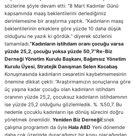
sözlerine şöyle devam etti: “8 Mart Kadınlar Günü
kapsamında maaş beklentilerini derlediğimiz
derinlemesine bir araştırma yaptık. “Kadınların maaş
beklentilerinin erkeklere göre yüzde 10 daha düşük
olduğunu ne yazık ki gördük.” diyerek sözlerini
tamamladı.
“Kadınların istihdam oranı çocuğu varsa
yüzde 25,2, çocuğu yoksa yüzde 50,7”
Re-Biz
Derneği Yönetim Kurulu Başkanı, Bağımsız Yönetim
Kurulu Üyesi, Stratejik Danışman Selen Kocabaş
Konuşmasında kadınların cesaretini kaybetmemesinin
önemine dikkat çekti: “Araştırmamızın sonuçlarına göre
üç yaşına kadar çocuğu olan kadınların istihdam
oranının yüzde 25,2, çocuksuz kadınların istihdamının
ise yüzde 25,2 olduğunu gözlemledik. %. %50,7. Bu
nedenle çocuklu kadınların işe dönüş sürecini doğru
yönetmek önemlidir.
Yeniden Biz Derneği
Esnek
çalışma programım da öyle
Hala ABD
Yeni dönemde
daha çok üzerinde duracağımız bir konu olacağından.