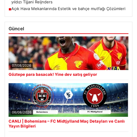
yıldızı Tijjani Reijnders
Açık Hava Mekanlarında Estetik ve bahçe mutfağı Çözümleri
■
Güncel
07/08/2026
Göztepe para basacak! Yine dev satış geliyor
06/08/2026
CANLI | Bohemians – FC Midtjylland Maç Detayları ve Canlı
Yayın Bilgileri