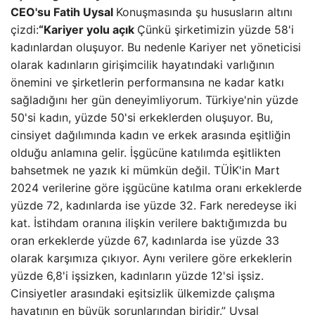
CEO'su Fatih Uysal
Konuşmasında şu hususların altını
çizdi:
“Kariyer yolu açık
Çünkü şirketimizin yüzde 58'i
kadınlardan oluşuyor. Bu nedenle Kariyer net yöneticisi
olarak kadınların girişimcilik hayatındaki varlığının
önemini ve şirketlerin performansına ne kadar katkı
sağladığını her gün deneyimliyorum. Türkiye'nin yüzde
50'si kadın, yüzde 50'si erkeklerden oluşuyor. Bu,
cinsiyet dağılımında kadın ve erkek arasında eşitliğin
olduğu anlamına gelir. İşgücüne katılımda eşitlikten
bahsetmek ne yazık ki mümkün değil. TÜİK'in Mart
2024 verilerine göre işgücüne katılma oranı erkeklerde
yüzde 72, kadınlarda ise yüzde 32. Fark neredeyse iki
kat. İstihdam oranına ilişkin verilere baktığımızda bu
oran erkeklerde yüzde 67, kadınlarda ise yüzde 33
olarak karşımıza çıkıyor. Aynı verilere göre erkeklerin
yüzde 6,8'i işsizken, kadınların yüzde 12'si işsiz.
Cinsiyetler arasındaki eşitsizlik ülkemizde çalışma
hayatının en büyük sorunlarından biridir.” Uysal