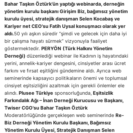
Bahar Taşkın Öztürk'ün yaptığı webinarda, derneğin
yönetim kurulu başkanı Girişim Biz, bağımsız yönetim
kurulu üyesi, stratejik danışman Selen Kocabaş ve
Kariyer net CEO'su Fatih Uysal konuşmacı olarak yer
aldı.
50 yılı aşkın süredir “şimdi ve gelecek için daha iyi
bir çalışma hayatı sürmek” vizyonuyla faaliyet
göstermektedir.
PERYÖN
(Türk Halkını Yönetim
Derneği)
düzenlediği webinar ile
Kadının iş hayatındaki
yerini, annelik-kariyer dengesini, cinsiyetler arası ücret
farkını ve fırsat eşitliğini gündemine aldı. Ayrıca web
seminerinde kapsayıcı politikaların önemi ve toplumsal
cinsiyet eşitsizliğini azaltmak için gerekli önlemler ele
alındı.
Plusee Türkiye
sponsorluğunda,
Eşitsizlik
Farkındalık Ağı – İnan Derneği Kurucusu ve Başkanı,
Twiser CGO'su Bahar Taşkın Öztürk
Moderatörlüğünde gerçekleşen web seminerinde
Re-
Biz Derneği Yönetim Kurulu Başkanı, Bağımsız
Yönetim Kurulu Üyesi, Stratejik Danışman Selen