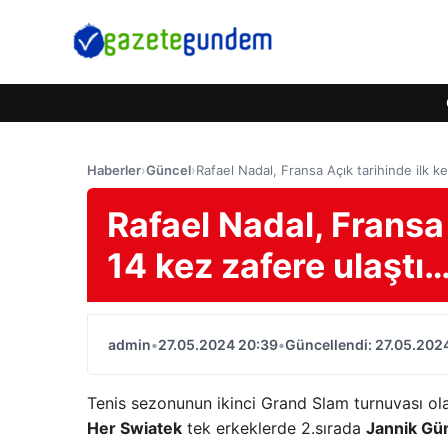
Haberler
›
Güncel
›
Rafael Nadal, Fransa Açık tarihinde ilk k
Rafael Nadal, Fransa 
14 kez zafere ulaştı
admin
•
27.05.2024 20:39
•
Güncellendi: 27.05.202
Tenis sezonunun ikinci Grand Slam turnuvası ola
Her Swiatek
tek erkeklerde 2.sırada
Jannik Gü