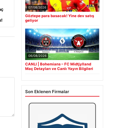
07/08/2026
nç
Göztepe para basacak! Yine dev satış
ı!
geliyor
06/08/2026
CANLI | Bohemians – FC Midtjylland
Maç Detayları ve Canlı Yayın Bilgileri
Son Eklenen Firmalar