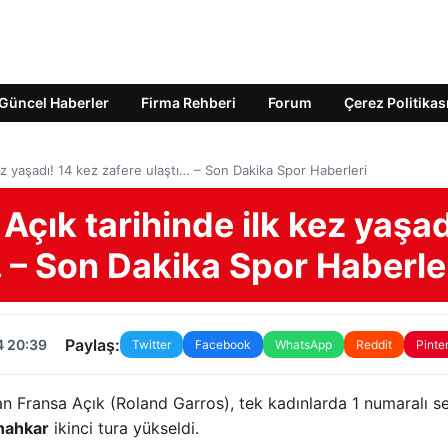
Güncel Haberler
Firma Rehberi
Forum
Çerez Politikas
ez yaşadı! 14 kez zafere ulaştı… – Son Dakika Spor Haberleri
Açık tarihinde ilk kez yaşad
… – Son Dakika Spor Haberle
Paylaş:
4 20:39
Twitter
Facebook
WhatsApp
Reddit
Pinte
n Fransa Açık (Roland Garros), tek kadınlarda 1 numaralı se
nahkar
ikinci tura yükseldi.