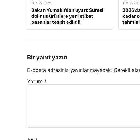
10/12/2025
10/12/20
Bakan Yumaklı’dan uyarı: Süresi
2026’da
dolmuş ürünlere yeni etiket
kadar o
basanlar tespit edildi!
tahmini
Bir yanıt yazın
E-posta adresiniz yayınlanmayacak.
Gerekli ala
Yorum
*
Ad
*