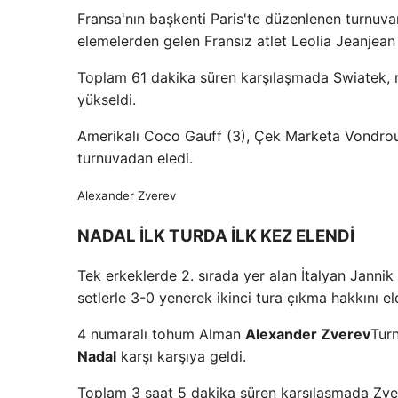
Fransa'nın başkenti Paris'te düzenlenen turnuva
elemelerden gelen Fransız atlet Leolia Jeanjean i
Toplam 61 dakika süren karşılaşmada Swiatek, ra
yükseldi.
Amerikalı Coco Gauff (3), Çek Marketa Vondrouso
turnuvadan eledi.
Alexander Zverev
NADAL İLK TURDA İLK KEZ ELENDİ
Tek erkeklerde 2. sırada yer alan İtalyan Jannik
setlerle 3-0 yenerek ikinci tura çıkma hakkını eld
4 numaralı tohum Alman
Alexander Zverev
Tur
Nadal
karşı karşıya geldi.
Toplam 3 saat 5 dakika süren karşılaşmada Zvere