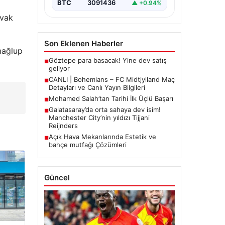
BTC
3091436
▲ +0.94%
ovak
Son Eklenen Haberler
 mağlup
Göztepe para basacak! Yine dev satış
■
geliyor
CANLI | Bohemians – FC Midtjylland Maç
■
Detayları ve Canlı Yayın Bilgileri
Mohamed Salah’tan Tarihi İlk Üçlü Başarı
■
Galatasaray’da orta sahaya dev isim!
■
Manchester City’nin yıldızı Tijjani
Reijnders
Açık Hava Mekanlarında Estetik ve
■
bahçe mutfağı Çözümleri
Güncel