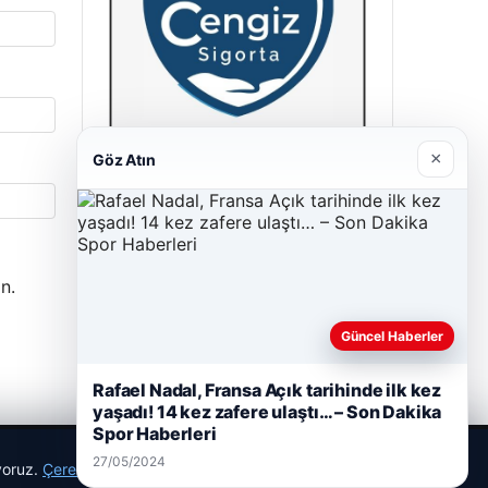
×
Göz Atın
Cengiz Sigorta
23/06/2026
n.
Güncel Haberler
Rafael Nadal, Fransa Açık tarihinde ilk kez
yaşadı! 14 kez zafere ulaştı… – Son Dakika
Spor Haberleri
27/05/2024
ıyoruz.
Çerez Politikamız
Reddet
Kabul Et