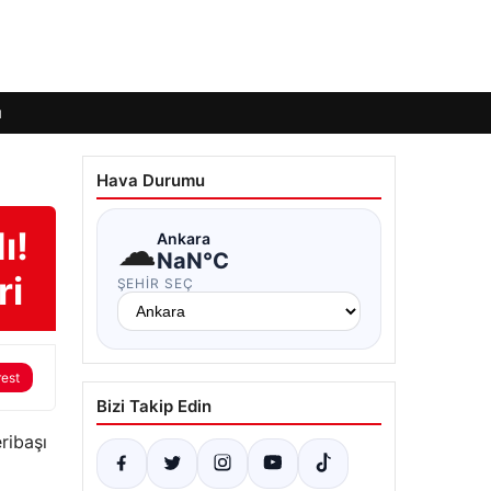
ı
Hava Durumu
ı!
☁
Ankara
NaN°C
ri
ŞEHIR SEÇ
rest
Bizi Takip Edin
ribaşı