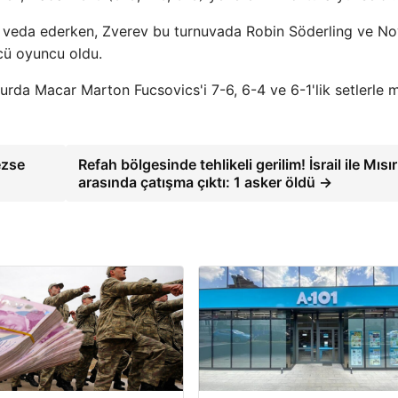
tan veda ederken, Zverev bu turnuvada Robin Söderling ve N
cü oyuncu oldu.
 turda Macar Marton Fucsovics'i 7-6, 6-4 ve 6-1'lik setlerle
ezse
Refah bölgesinde tehlikeli gerilim! İsrail ile Mısır
arasında çatışma çıktı: 1 asker öldü →