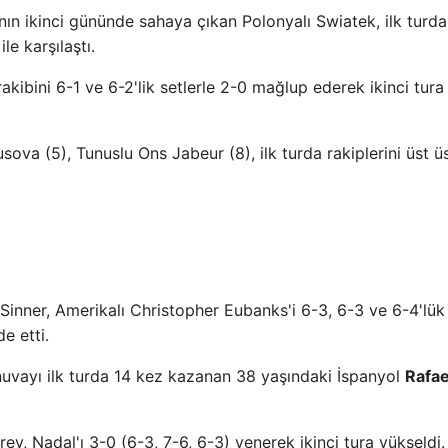
nın ikinci gününde sahaya çıkan Polonyalı Swiatek, ilk turda
le karşılaştı.
kibini 6-1 ve 6-2'lik setlerle 2-0 mağlup ederek ikinci tura
va (5), Tunuslu Ons Jabeur (8), ilk turda rakiplerini üst ü
 Sinner, Amerikalı Christopher Eubanks'i 6-3, 6-3 ve 6-4'lük
e etti.
nuvayı ilk turda 14 kez kazanan 38 yaşındaki İspanyol
Rafae
v, Nadal'ı 3-0 (6-3, 7-6, 6-3) yenerek ikinci tura yükseldi.