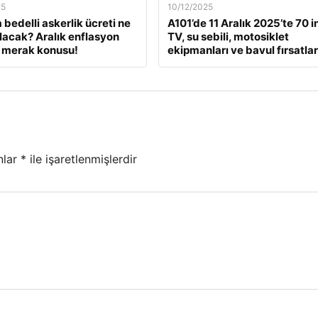
25
10/12/2025
 bedelli askerlik ücreti ne
A101’de 11 Aralık 2025’te 70 i
lacak? Aralık enflasyon
TV, su sebili, motosiklet
 merak konusu!
ekipmanları ve bavul fırsatlar
nlar
*
ile işaretlenmişlerdir