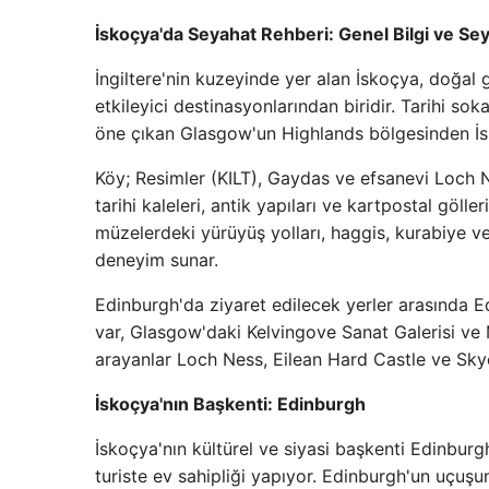
İskoçya'da Seyahat Rehberi: Genel Bilgi ve Sey
İngiltere'nin kuzeyinde yer alan İskoçya, doğal gü
etkileyici destinasyonlarından biridir. Tarihi s
öne çıkan Glasgow'un Highlands bölgesinden İs
Köy; Resimler (KILT), Gaydas ve efsanevi Loch 
tarihi kaleleri, antik yapıları ve kartpostal gölle
müzelerdeki yürüyüş yolları, haggis, kurabiye v
deneyim sunar.
Edinburgh'da ziyaret edilecek yerler arasında Ed
var, Glasgow'daki Kelvingove Sanat Galerisi ve 
arayanlar Loch Ness, Eilean Hard Castle ve Skye
İskoçya'nın Başkenti: Edinburgh
İskoçya'nın kültürel ve siyasi başkenti Edinburgh
turiste ev sahipliği yapıyor. Edinburgh'un uçuşun