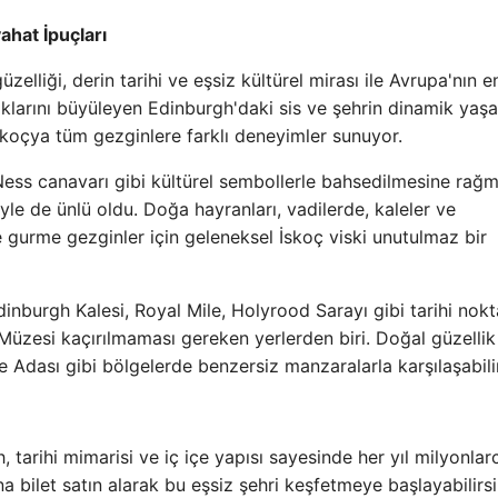
ahat İpuçları
zelliği, derin tarihi ve eşsiz kültürel mirası ile Avrupa'nın e
okaklarını büyüleyen Edinburgh'daki sis ve şehrin dinamik yaş
koçya tüm gezginlere farklı deneyimler sunuyor.
Ness canavarı gibi kültürel sembollerle bahsedilmesine rağm
riyle de ünlü oldu. Doğa hayranları, vadilerde, kaleler ve
e gurme gezginler için geleneksel İskoç viski unutulmaz bir
inburgh Kalesi, Royal Mile, Holyrood Sarayı gibi tarihi nokt
Müzesi kaçırılmaması gereken yerlerden biri. Doğal güzellik
 Adası gibi bölgelerde benzersiz manzaralarla karşılaşabilir
, tarihi mimarisi ve iç içe yapısı sayesinde her yıl milyonlar
a bilet satın alarak bu eşsiz şehri keşfetmeye başlayabilirsi