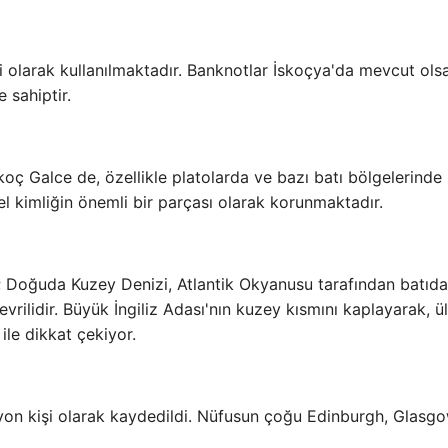
i olarak kullanılmaktadır. Banknotlar İskoçya'da mevcut ols
e sahiptir.
koç Galce de, özellikle platolarda ve bazı batı bölgelerinde
el kimliğin önemli bir parçası olarak korunmaktadır.
r; Doğuda Kuzey Denizi, Atlantik Okyanusu tarafından batıd
vrilidir. Büyük İngiliz Adası'nın kuzey kısmını kaplayarak, ü
 ile dikkat çekiyor.
lyon kişi olarak kaydedildi. Nüfusun çoğu Edinburgh, Glasg