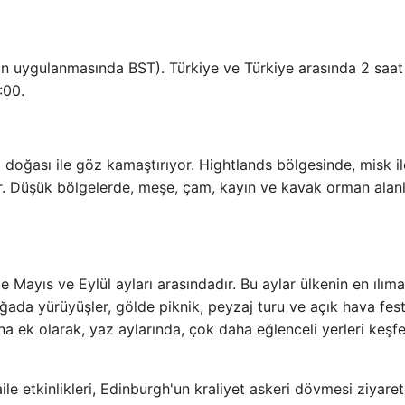
nin uygulanmasında BST). Türkiye ve Türkiye arasında 2 saat 
:00.
doğası ile göz kamaştırıyor. Hightlands bölgesinde, misk il
dır. Düşük bölgelerde, meşe, çam, kayın ve kavak orman alanl
e Mayıs ve Eylül ayları arasındadır. Bu aylar ülkenin en ılım
ada yürüyüşler, gölde piknik, peyzaj turu ve açık hava festi
 Buna ek olarak, yaz aylarında, çok daha eğlenceli yerleri keş
e etkinlikleri, Edinburgh'un kraliyet askeri dövmesi ziyaretç