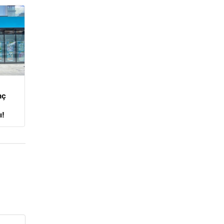
nç
ı!