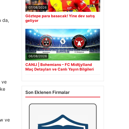
07/08/2026
Göztepe para basacak! Yine dev satış
a da,
geliyor
06/08/2026
CANLI | Bohemians – FC Midtjylland
Maç Detayları ve Canlı Yayın Bilgileri
a ve
lke
Son Eklenen Firmalar
ow ve