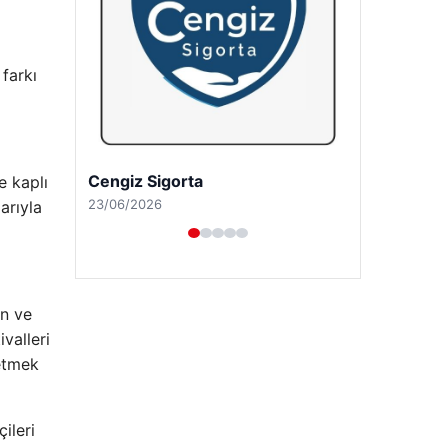
farkı
Hastaş Beton
e kaplı
26/05/2026
arıyla
an ve
valleri
fetmek
ileri