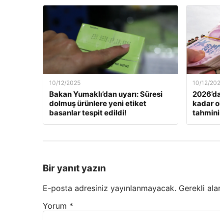
10/12/2025
10/12/20
Bakan Yumaklı’dan uyarı: Süresi
2026’da
dolmuş ürünlere yeni etiket
kadar o
basanlar tespit edildi!
tahmini
Bir yanıt yazın
E-posta adresiniz yayınlanmayacak.
Gerekli ala
Yorum
*