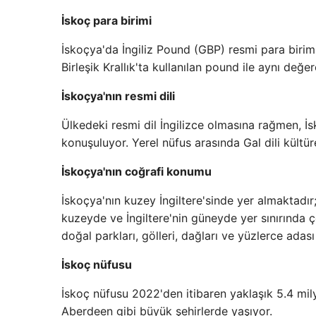
İskoç para birimi
İskoçya'da İngiliz Pound (GBP) resmi para birim
Birleşik Krallık'ta kullanılan pound ile aynı değer
İskoçya'nın resmi dili
Ülkedeki resmi dil İngilizce olmasına rağmen, İs
konuşuluyor. Yerel nüfus arasında Gal dili kültür
İskoçya'nın coğrafi konumu
İskoçya'nın kuzey İngiltere'sinde yer almaktadı
kuzeyde ve İngiltere'nin güneyde yer sınırında çe
doğal parkları, gölleri, dağları ve yüzlerce adası
İskoç nüfusu
İskoç nüfusu 2022'den itibaren yaklaşık 5.4 mi
Aberdeen gibi büyük şehirlerde yaşıyor.