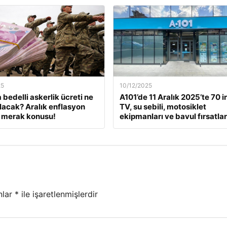
25
10/12/2025
 bedelli askerlik ücreti ne
A101’de 11 Aralık 2025’te 70 i
lacak? Aralık enflasyon
TV, su sebili, motosiklet
 merak konusu!
ekipmanları ve bavul fırsatlar
nlar
*
ile işaretlenmişlerdir