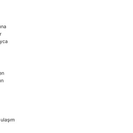
ına
r
ayca
en
ın
 ulaşım