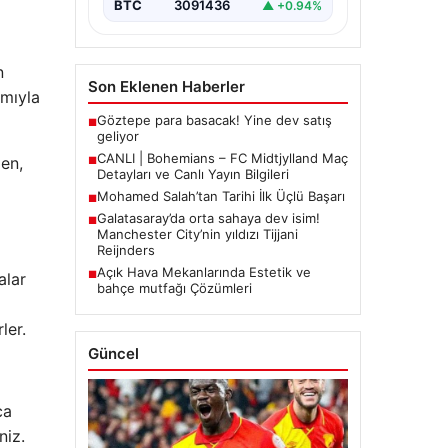
BTC
3091436
▲ +0.94%
n
Son Eklenen Haberler
amıyla
Göztepe para basacak! Yine dev satış
■
geliyor
CANLI | Bohemians – FC Midtjylland Maç
en,
■
Detayları ve Canlı Yayın Bilgileri
Mohamed Salah’tan Tarihi İlk Üçlü Başarı
■
Galatasaray’da orta sahaya dev isim!
■
Manchester City’nin yıldızı Tijjani
Reijnders
Açık Hava Mekanlarında Estetik ve
■
alar
bahçe mutfağı Çözümleri
ler.
Güncel
ca
niz.