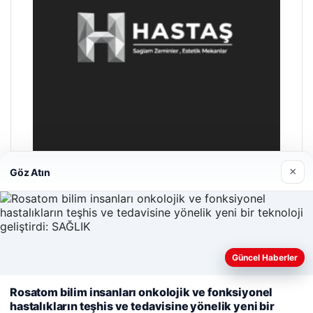
×
Göz Atın
Hastaş Beton
26/05/2026
Güncel Haberler
Web sitemizi nasıl kullandığınızı daha iyi anlayabilmek,
Rosatom bilim insanları onkolojik ve fonksiyonel
deneyiminizi kişiselleştirmek ve geliştirmek amacıyla çerezler
hastalıkların teşhis ve tedavisine yönelik yeni bir
kullanıyoruz.
Çerez Politikamız