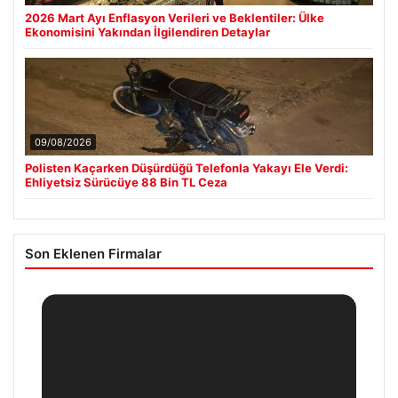
2026 Mart Ayı Enflasyon Verileri ve Beklentiler: Ülke
Ekonomisini Yakından İlgilendiren Detaylar
09/08/2026
Polisten Kaçarken Düşürdüğü Telefonla Yakayı Ele Verdi:
Ehliyetsiz Sürücüye 88 Bin TL Ceza
Son Eklenen Firmalar