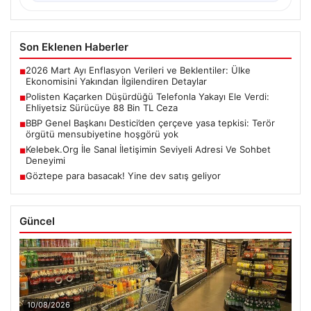
Son Eklenen Haberler
2026 Mart Ayı Enflasyon Verileri ve Beklentiler: Ülke
■
Ekonomisini Yakından İlgilendiren Detaylar
Polisten Kaçarken Düşürdüğü Telefonla Yakayı Ele Verdi:
■
Ehliyetsiz Sürücüye 88 Bin TL Ceza
BBP Genel Başkanı Destici’den çerçeve yasa tepkisi: Terör
■
örgütü mensubiyetine hoşgörü yok
Kelebek.Org İle Sanal İletişimin Seviyeli Adresi Ve Sohbet
■
Deneyimi
Göztepe para basacak! Yine dev satış geliyor
■
Güncel
10/08/2026