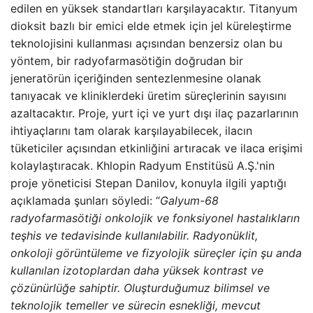
edilen en yüksek standartları karşılayacaktır. Titanyum
dioksit bazlı bir emici elde etmek için jel küreleştirme
teknolojisini kullanması açısından benzersiz olan bu
yöntem, bir radyofarmasötiğin doğrudan bir
jeneratörün içeriğinden sentezlenmesine olanak
tanıyacak ve kliniklerdeki üretim süreçlerinin sayısını
azaltacaktır. Proje, yurt içi ve yurt dışı ilaç pazarlarının
ihtiyaçlarını tam olarak karşılayabilecek, ilacın
tüketiciler açısından etkinliğini artıracak ve ilaca erişimi
kolaylaştıracak. Khlopin Radyum Enstitüsü A.Ş.'nin
proje yöneticisi Stepan Danilov, konuyla ilgili yaptığı
açıklamada şunları söyledi: “
Galyum-68
radyofarmasötiği onkolojik ve fonksiyonel hastalıkların
teşhis ve tedavisinde kullanılabilir. Radyonüklit,
onkoloji görüntüleme ve fizyolojik süreçler için şu anda
kullanılan izotoplardan daha yüksek kontrast ve
çözünürlüğe sahiptir. Oluşturduğumuz bilimsel ve
teknolojik temeller ve sürecin esnekliği, mevcut