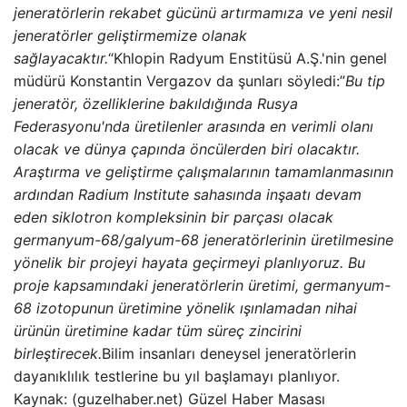
jeneratörlerin rekabet gücünü artırmamıza ve yeni nesil
jeneratörler geliştirmemize olanak
sağlayacaktır.
“Khlopin Radyum Enstitüsü A.Ş.'nin genel
müdürü Konstantin Vergazov da şunları söyledi:”
Bu tip
jeneratör, özelliklerine bakıldığında Rusya
Federasyonu'nda üretilenler arasında en verimli olanı
olacak ve dünya çapında öncülerden biri olacaktır.
Araştırma ve geliştirme çalışmalarının tamamlanmasının
ardından Radium Institute sahasında inşaatı devam
eden siklotron kompleksinin bir parçası olacak
germanyum-68/galyum-68 jeneratörlerinin üretilmesine
yönelik bir projeyi hayata geçirmeyi planlıyoruz. Bu
proje kapsamındaki jeneratörlerin üretimi, germanyum-
68 izotopunun üretimine yönelik ışınlamadan nihai
ürünün üretimine kadar tüm süreç zincirini
birleştirecek.
Bilim insanları deneysel jeneratörlerin
dayanıklılık testlerine bu yıl başlamayı planlıyor.
Kaynak: (guzelhaber.net) Güzel Haber Masası