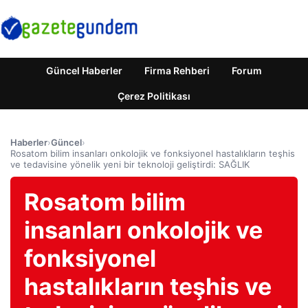
Güncel Haberler
Firma Rehberi
Forum
Çerez Politikası
Haberler
›
Güncel
›
Rosatom bilim insanları onkolojik ve fonksiyonel hastalıkların teşhis
ve tedavisine yönelik yeni bir teknoloji geliştirdi: SAĞLIK
Rosatom bilim
insanları onkolojik ve
fonksiyonel
hastalıkların teşhis ve