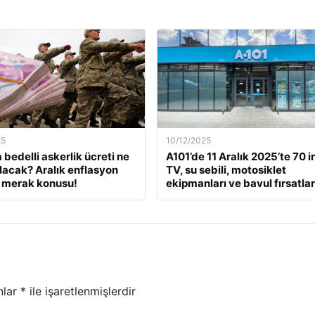
25
10/12/2025
 bedelli askerlik ücreti ne
A101’de 11 Aralık 2025’te 70 i
lacak? Aralık enflasyon
TV, su sebili, motosiklet
 merak konusu!
ekipmanları ve bavul fırsatlar
nlar
*
ile işaretlenmişlerdir