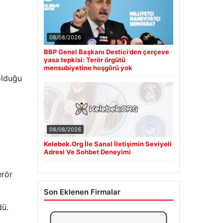
08/08/2026
BBP Genel Başkanı Destici’den çerçeve
yasa tepkisi: Terör örgütü
mensubiyetine hoşgörü yok
olduğu
08/08/2026
Kelebek.Org İle Sanal İletişimin Seviyeli
Adresi Ve Sohbet Deneyimi
erör
Son Eklenen Firmalar
dü.