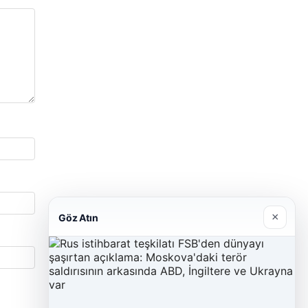
×
Göz Atın