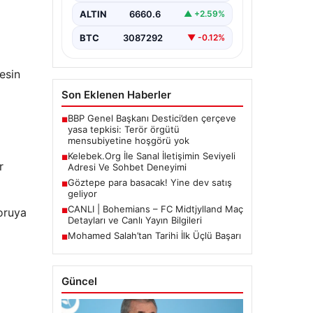
büyük bir hassasiyet ifade
ALTIN
6660.6
▲ +2.59%
etmektedir. Halen…
BTC
3087292
▼ -0.12%
esin
Son Eklenen Haberler
BBP Genel Başkanı Destici’den çerçeve
■
yasa tepkisi: Terör örgütü
mensubiyetine hoşgörü yok
Kelebek.Org İle Sanal İletişimin Seviyeli
■
r
Adresi Ve Sohbet Deneyimi
Göztepe para basacak! Yine dev satış
■
geliyor
CANLI | Bohemians – FC Midtjylland Maç
soruya
■
Detayları ve Canlı Yayın Bilgileri
Mohamed Salah’tan Tarihi İlk Üçlü Başarı
■
Güncel