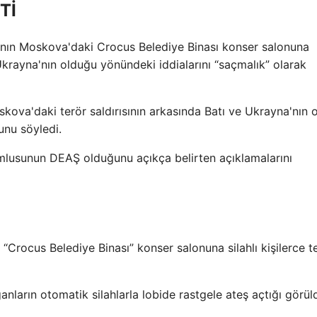
Tİ
a'nın Moskova'daki Crocus Belediye Binası konser salonuna
Ukrayna'nın olduğu yönündeki iddialarını “saçmalık” olarak
ova'daki terör saldırısının arkasında Batı ve Ukrayna'nın 
unu söyledi.
mlusunun DEAŞ olduğunu açıkça belirten açıklamalarını
rocus Belediye Binası” konser salonuna silahlı kişilerce t
ların otomatik silahlarla lobide rastgele ateş açtığı görül