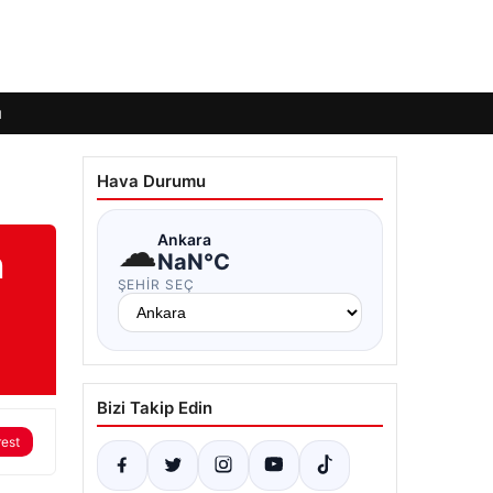
ı
Hava Durumu
☁
Ankara
n
NaN°C
ŞEHIR SEÇ
Bizi Takip Edin
rest