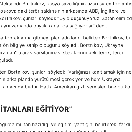
Aleksandr Bortnikov, Rusya savcılığının uzun süren toplantıs
skova'daki terör saldırısının arkasında ABD, İngiltere ve
ortnikov, şunları söyledi: “Öyle düşünüyoruz. Zaten elimizd
 aynı zamanda büyük karlar da sağlıyorlar” dedi.
na topraklarına gitmeyi planladıklarını belirten Bortnikov, bu
ir ön bilgiye sahip olduğunu söyledi. Bortnikov, Ukrayna
ahraman” olarak karşılanmak istediklerini belirterek, terör
guladı.
en Bortnikov, şunları söyledi: “Varlığınızı kanıtlamak için ne
inin arka planda yürütülmesi gerekiyor ve hem Ukrayna
inin amacı da budur. Hatta Amerikan gizli servisleri bile bu k
TANLARI EĞİTİYOR”
da militan hazırlığı ve eğitimi yaptığını belirterek, farklı
 savaşmasının bunun göstergesi olduğunu söyledi.