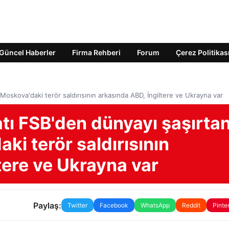
Güncel Haberler
Firma Rehberi
Forum
Çerez Politikas
 Moskova'daki terör saldırısının arkasında ABD, İngiltere ve Ukrayna var
atı FSB'den dünyayı şaşırta
ki terör saldırısının
tere ve Ukrayna var
Paylaş:
Twitter
Facebook
WhatsApp
Reddit
Pinte