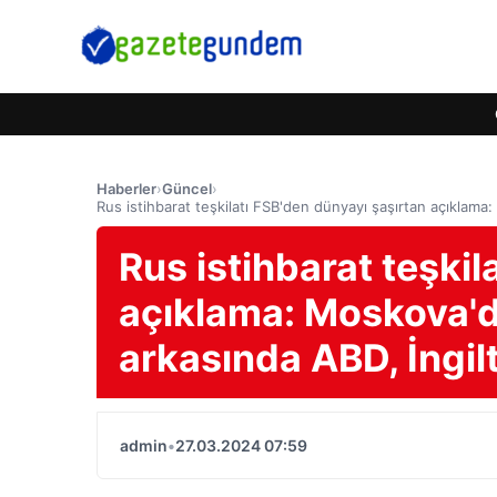
Haberler
›
Güncel
›
Rus istihbarat teşkilatı FSB'den dünyayı şaşırtan açıklama:
Rus istihbarat teşkil
açıklama: Moskova'da
arkasında ABD, İngil
admin
•
27.03.2024 07:59