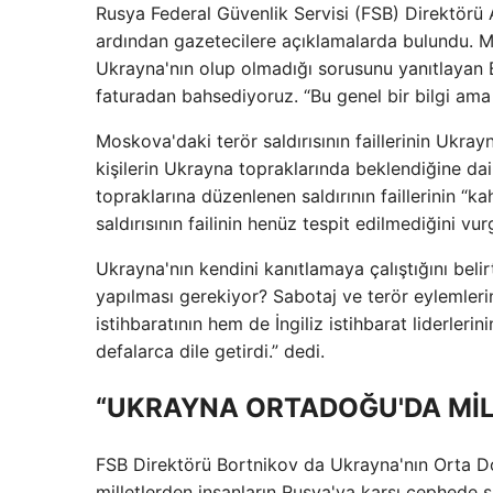
Rusya Federal Güvenlik Servisi (FSB) Direktörü 
ardından gazetecilere açıklamalarda bulundu. Mo
Ukrayna'nın olup olmadığı sorusunu yanıtlayan B
faturadan bahsediyoruz. “Bu genel bir bilgi ama
Moskova'daki terör saldırısının faillerinin Ukray
kişilerin Ukrayna topraklarında beklendiğine da
topraklarına düzenlenen saldırının faillerinin “k
saldırısının failinin henüz tespit edilmediğini vur
Ukrayna'nın kendini kanıtlamaya çalıştığını belirt
yapılması gerekiyor? Sabotaj ve terör eylemler
istihbaratının hem de İngiliz istihbarat liderler
defalarca dile getirdi.” dedi.
“UKRAYNA ORTADOĞU'DA MİLİ
FSB Direktörü Bortnikov da Ukrayna'nın Orta Doğu'
milletlerden insanların Rusya'ya karşı cephede