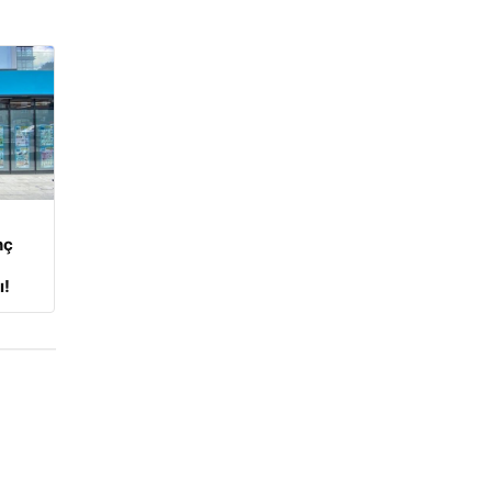
nç
ı!