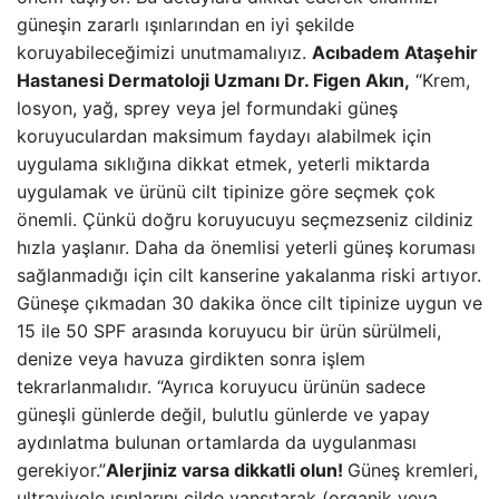
güneşin zararlı ışınlarından en iyi şekilde
koruyabileceğimizi unutmamalıyız.
Acıbadem Ataşehir
Hastanesi Dermatoloji Uzmanı Dr. Figen Akın,
“Krem,
losyon, yağ, sprey veya jel formundaki güneş
koruyuculardan maksimum faydayı alabilmek için
uygulama sıklığına dikkat etmek, yeterli miktarda
uygulamak ve ürünü cilt tipinize göre seçmek çok
önemli. Çünkü doğru koruyucuyu seçmezseniz cildiniz
hızla yaşlanır. Daha da önemlisi yeterli güneş koruması
sağlanmadığı için cilt kanserine yakalanma riski artıyor.
Güneşe çıkmadan 30 dakika önce cilt tipinize uygun ve
15 ile 50 SPF arasında koruyucu bir ürün sürülmeli,
denize veya havuza girdikten sonra işlem
tekrarlanmalıdır. “Ayrıca koruyucu ürünün sadece
güneşli günlerde değil, bulutlu günlerde ve yapay
aydınlatma bulunan ortamlarda da uygulanması
gerekiyor.”
Alerjiniz varsa dikkatli olun!
Güneş kremleri,
ultraviyole ışınlarını cilde yansıtarak (organik veya