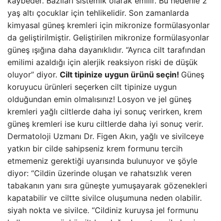
kaybeder. Bazıları sistemik olarak emilir. Bu nedenle 2
yaş altı çocuklar için tehlikelidir. Son zamanlarda
kimyasal güneş kremleri için mikronize formülasyonlar
da geliştirilmiştir. Geliştirilen mikronize formülasyonlar
güneş ışığına daha dayanıklıdır. “Ayrıca cilt tarafından
emilimi azaldığı için alerjik reaksiyon riski de düşük
oluyor” diyor.
Cilt tipinize uygun ürünü seçin!
Güneş
koruyucu ürünleri seçerken cilt tipinize uygun
olduğundan emin olmalısınız! Losyon ve jel güneş
kremleri yağlı ciltlerde daha iyi sonuç verirken, krem ​​
güneş kremleri ise kuru ciltlerde daha iyi sonuç verir.
Dermatoloji Uzmanı Dr. Figen Akın, yağlı ve sivilceye
yatkın bir cilde sahipseniz krem ​​formunu tercih
etmemeniz gerektiği uyarısında bulunuyor ve şöyle
diyor: “Cildin üzerinde oluşan ve rahatsızlık veren
tabakanın yanı sıra güneşte yumuşayarak gözenekleri
kapatabilir ve ciltte sivilce oluşumuna neden olabilir.
siyah nokta ve sivilce. “Cildiniz kuruysa jel formunu