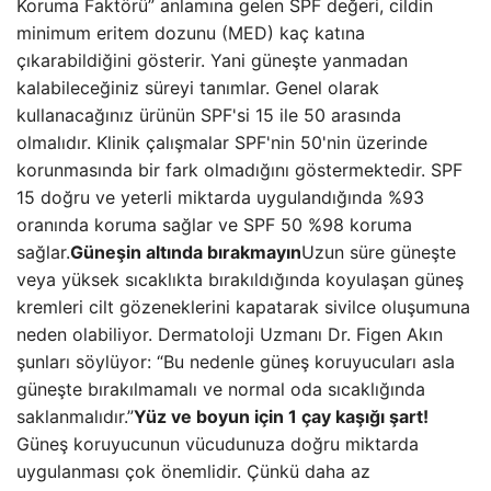
Koruma Faktörü” anlamına gelen SPF değeri, cildin
minimum eritem dozunu (MED) kaç katına
çıkarabildiğini gösterir. Yani güneşte yanmadan
kalabileceğiniz süreyi tanımlar. Genel olarak
kullanacağınız ürünün SPF'si 15 ile 50 arasında
olmalıdır. Klinik çalışmalar SPF'nin 50'nin üzerinde
korunmasında bir fark olmadığını göstermektedir. SPF
15 doğru ve yeterli miktarda uygulandığında %93
oranında koruma sağlar ve SPF 50 %98 koruma
sağlar.
Güneşin altında bırakmayın
Uzun süre güneşte
veya yüksek sıcaklıkta bırakıldığında koyulaşan güneş
kremleri cilt gözeneklerini kapatarak sivilce oluşumuna
neden olabiliyor. Dermatoloji Uzmanı Dr. Figen Akın
şunları söylüyor: “Bu nedenle güneş koruyucuları asla
güneşte bırakılmamalı ve normal oda sıcaklığında
saklanmalıdır.”
Yüz ve boyun için 1 çay kaşığı şart!
Güneş koruyucunun vücudunuza doğru miktarda
uygulanması çok önemlidir. Çünkü daha az