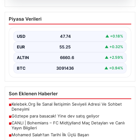
07.08.2026
Göztepe para basacak! Yine dev satış
Piyasa Verileri
geliyor
USD
47.74
▲ +0.18%
EUR
55.25
▲ +0.32%
ALTIN
6660.6
▲ +2.59%
BTC
3091436
▲ +0.94%
Son Eklenen Haberler
Kelebek.Org İle Sanal İletişimin Seviyeli Adresi Ve Sohbet
■
Deneyimi
Göztepe para basacak! Yine dev satış geliyor
■
CANLI | Bohemians – FC Midtjylland Maç Detayları ve Canlı
■
Yayın Bilgileri
Mohamed Salah’tan Tarihi İlk Üçlü Başarı
■