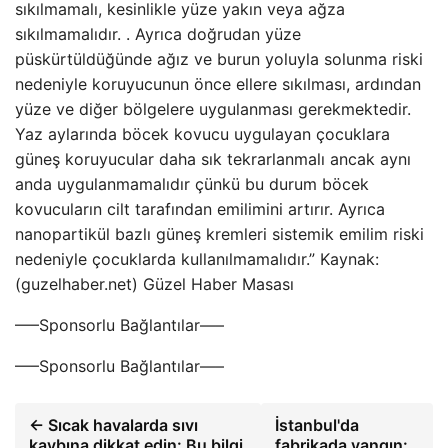
sıkılmamalı, kesinlikle yüze yakın veya ağza
sıkılmamalıdır. . Ayrıca doğrudan yüze
püskürtüldüğünde ağız ve burun yoluyla solunma riski
nedeniyle koruyucunun önce ellere sıkılması, ardından
yüze ve diğer bölgelere uygulanması gerekmektedir.
Yaz aylarında böcek kovucu uygulayan çocuklara
güneş koruyucular daha sık tekrarlanmalı ancak aynı
anda uygulanmamalıdır çünkü bu durum böcek
kovucuların cilt tarafından emilimini artırır. Ayrıca
nanopartikül bazlı güneş kremleri sistemik emilim riski
nedeniyle çocuklarda kullanılmamalıdır.” Kaynak:
(guzelhaber.net) Güzel Haber Masası
—–Sponsorlu Bağlantılar—–
—–Sponsorlu Bağlantılar—–
← Sıcak havalarda sıvı
İstanbul'da
kaybına dikkat edin: Bu bilgi
fabrikada yangın: