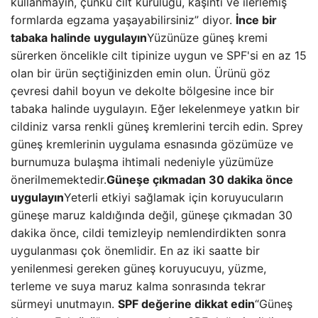
kullanmayın, çünkü cilt kuruluğu, kaşıntı ve ilerlemiş
formlarda egzama yaşayabilirsiniz” diyor.
İnce bir
tabaka halinde uygulayın
Yüzünüze güneş kremi
sürerken öncelikle cilt tipinize uygun ve SPF'si en az 15
olan bir ürün seçtiğinizden emin olun. Ürünü göz
çevresi dahil boyun ve dekolte bölgesine ince bir
tabaka halinde uygulayın. Eğer lekelenmeye yatkın bir
cildiniz varsa renkli güneş kremlerini tercih edin. Sprey
güneş kremlerinin uygulama esnasında gözümüze ve
burnumuza bulaşma ihtimali nedeniyle yüzümüze
önerilmemektedir.
Güneşe çıkmadan 30 dakika önce
uygulayın
Yeterli etkiyi sağlamak için koruyucuların
güneşe maruz kaldığında değil, güneşe çıkmadan 30
dakika önce, cildi temizleyip nemlendirdikten sonra
uygulanması çok önemlidir. En az iki saatte bir
yenilenmesi gereken güneş koruyucuyu, yüzme,
terleme ve suya maruz kalma sonrasında tekrar
sürmeyi unutmayın.
SPF değerine dikkat edin
“Güneş