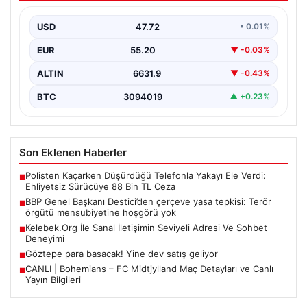
mensubiyetine hoşgörü yok
USD
47.72
• 0.01%
Büyük Birlik Partisi Genel Başkanı Mustafa Destici,
partisinin genel merkezinde düzenlediği basın
EUR
55.20
▼ -0.03%
toplantısında Meclis…
ALTIN
6631.9
▼ -0.43%
BTC
3094019
▲ +0.23%
Son Eklenen Haberler
Polisten Kaçarken Düşürdüğü Telefonla Yakayı Ele Verdi:
■
Ehliyetsiz Sürücüye 88 Bin TL Ceza
BBP Genel Başkanı Destici’den çerçeve yasa tepkisi: Terör
■
örgütü mensubiyetine hoşgörü yok
Kelebek.Org İle Sanal İletişimin Seviyeli Adresi Ve Sohbet
■
Deneyimi
Göztepe para basacak! Yine dev satış geliyor
■
CANLI | Bohemians – FC Midtjylland Maç Detayları ve Canlı
■
Yayın Bilgileri