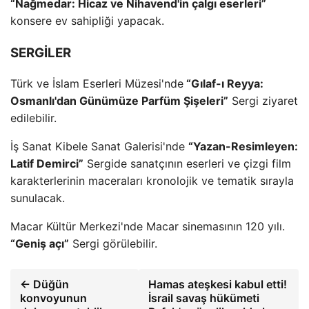
“Nağmedar: Hicaz ve Nihavend'in çalgı eserleri”
konsere ev sahipliği yapacak.
SERGİLER
Türk ve İslam Eserleri Müzesi'nde
“Gılaf-ı Reyya:
Osmanlı'dan Günümüze Parfüm Şişeleri”
Sergi ziyaret
edilebilir.
İş Sanat Kibele Sanat Galerisi'nde
“Yazan-Resimleyen:
Latif Demirci”
Sergide sanatçının eserleri ve çizgi film
karakterlerinin maceraları kronolojik ve tematik sırayla
sunulacak.
Macar Kültür Merkezi'nde Macar sinemasının 120 yılı.
“Geniş açı”
Sergi görülebilir.
← Düğün
Hamas ateşkesi kabul etti!
konvoyunun
İsrail savaş hükümeti