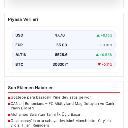
06.08.2026
CANLI | Bohemians – FC Midtjylland
Piyasa Verileri
Maç Detayları ve Canlı Yayın Bilgileri
İngilizce ve İrlanda futbolunun heyecan dolu iki ekibi, 6
Ağustos 2026 tarihinde Dublin’deki Dalymount…
USD
47.70
▲ +0.16%
EUR
55.03
• 0.01%
ALTIN
6528.6
▲ +0.55%
BTC
3063071
▼ -0.11%
Son Eklenen Haberler
Göztepe para basacak! Yine dev satış geliyor
■
CANLI | Bohemians – FC Midtjylland Maç Detayları ve Canlı
■
Yayın Bilgileri
Mohamed Salah’tan Tarihi İlk Üçlü Başarı
■
Galatasaray’da orta sahaya dev isim! Manchester City’nin
■
yıldızı Tijjani Reijnders