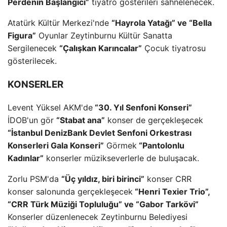
Perdenin Başlangıcı”
tiyatro gösterileri sahnelenecek.
Atatürk Kültür Merkezi'nde
“Hayrola Yatağı” ve “Bella
Figura”
Oyunlar Zeytinburnu Kültür Sanatta
Sergilenecek
“Çalışkan Karıncalar”
Çocuk tiyatrosu
gösterilecek.
KONSERLER
Levent Yüksel AKM'de
“30. Yıl Senfoni Konseri”
İDOB'un gör
“Stabat ana”
konser de gerçekleşecek
“İstanbul DenizBank Devlet Senfoni Orkestrası
Konserleri Gala Konseri”
Görmek
“Pantolonlu
Kadınlar”
konserler müzikseverlerle de buluşacak.
Zorlu PSM'da
“Üç yıldız, biri birinci”
konser CRR
konser salonunda gerçekleşecek
“Henri Texier Trio”,
“CRR Türk Müziği Topluluğu” ve “Gabor Tarkövi”
Konserler düzenlenecek Zeytinburnu Belediyesi