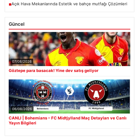
Açık Hava Mekanlarında Estetik ve bahçe mutfağı Çözümleri
■
Güncel
07/08/2026
Göztepe para basacak! Yine dev satış geliyor
06/08/2026
CANLI | Bohemians – FC Midtjylland Maç Detayları ve Canlı
Yayın Bilgileri