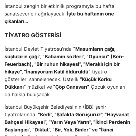
İstanbul zengin bir etkinlik programıyla bu hafta
sanatseverleri ağırlayacak.
İşte bu haftanın öne
çıkanları…
TİYATRO GÖSTERİSİ
İstanbul Devlet Tiyatrosu'nda
“Masumların çağı,
suçluların çağı”, “Babamın sözleri”, “Oyuncu” (Ben-
Feuerbach), “Bir ruhun hikayesi”, “Meraklı için bir
hikaye”, “İnanıyorum Katil öldürüldü”
tiyatro
gösterileri sahnelenecek. Üstelik
“Küçük Korku
Dükkanı”
müzikal ve
“Çöp Canavarı”
Çocuk oyunları
da halkla buluşacak.
İstanbul Büyükşehir Belediyesi'nin (İBB) şehir
tiyatrolarında.
“Kedi”, “Şafakta Görüşürüz”, “Hayvanat
Bahçesi Hikayesi”, “Yarın Veya Yarın”, “İkinci Perdenin
Başlangıcı”, “Diktat”, “Bir, Yok, Binler” ve “İkinci