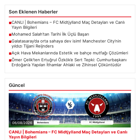
Son Eklenen Haberler
CANLI | Bohemians – FC Midtjylland Maç Detayları ve Canlı
■
Yayın Bilgileri
Mohamed Salah’tan Tarihi İlk Üçlü Başarı
■
Galatasaray’da orta sahaya dev isim! Manchester City’nin
■
yıldızı Tijjani Reijnders
Açık Hava Mekanlarında Estetik ve bahçe mutfağı Çözümleri
■
Ömer Çelik’ten Ertuğrul Özkök’e Sert Tepki: Cumhurbaşkanı
■
Erdoğan’a Yapılan İthamlar Ahlaki ve Zihinsel Çöküntüdür
Güncel
06/08/2026
CANLI | Bohemians – FC Midtjylland Maç Detayları ve Canlı
Yayın Bilgileri