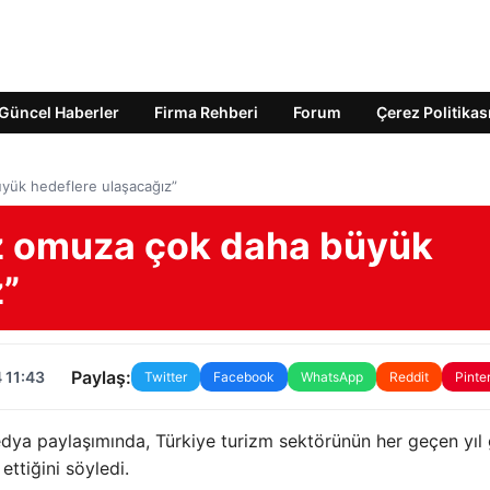
Güncel Haberler
Firma Rehberi
Forum
Çerez Politikas
ük hedeflere ulaşacağız”
 omuza çok daha büyük
z”
Paylaş:
 11:43
Twitter
Facebook
WhatsApp
Reddit
Pinte
edya paylaşımında, Türkiye turizm sektörünün her geçen yıl 
ttiğini söyledi.