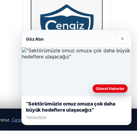
×
Göz Atın
Cengiz Sigorta
23/06/2026
Güncel Haberler
“Sektörümüzle omuz omuza çok daha
büyük hedeflere ulaşacağız”
15/04/2024
ıyoruz.
Çerez Politikamız
Reddet
Kabul Et