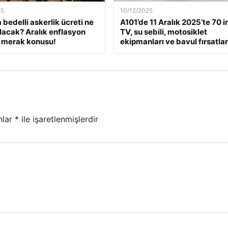
25
10/12/2025
 bedelli askerlik ücreti ne
A101’de 11 Aralık 2025’te 70 i
lacak? Aralık enflasyon
TV, su sebili, motosiklet
 merak konusu!
ekipmanları ve bavul fırsatlar
nlar
*
ile işaretlenmişlerdir