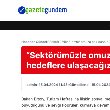
Haberler
›
Güncel
›
“Sektörümüzle omuz omuza çok daha büy
“Sektörümüzle omuz
hedeflere ulaşacağı
admin
•
15.04.2024 11:43
•
Güncellendi: 15.04.2024
Bakan Ersoy, Turizm Haftası'na ilişkin sosyal m
büyüdüğünü ve sevgi köprüleri kurmaya devam e