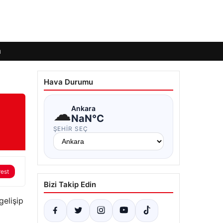
ı
Hava Durumu
☁
Ankara
NaN°C
ŞEHIR SEÇ
rest
Bizi Takip Edin
gelişip