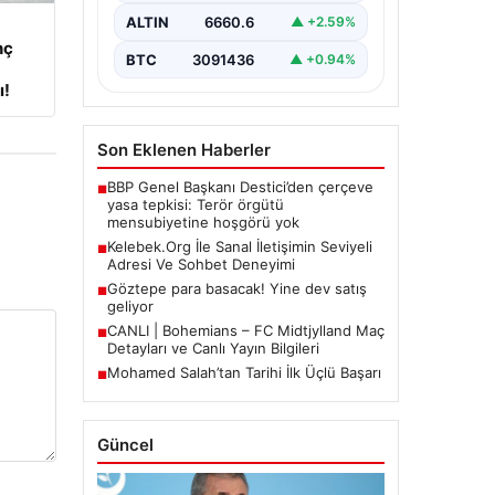
büyük bir hassasiyet ifade
ALTIN
6660.6
▲ +2.59%
etmektedir. Halen…
nç
BTC
3091436
▲ +0.94%
ı!
Son Eklenen Haberler
BBP Genel Başkanı Destici’den çerçeve
■
yasa tepkisi: Terör örgütü
mensubiyetine hoşgörü yok
Kelebek.Org İle Sanal İletişimin Seviyeli
■
Adresi Ve Sohbet Deneyimi
Göztepe para basacak! Yine dev satış
■
geliyor
CANLI | Bohemians – FC Midtjylland Maç
■
Detayları ve Canlı Yayın Bilgileri
Mohamed Salah’tan Tarihi İlk Üçlü Başarı
■
Güncel