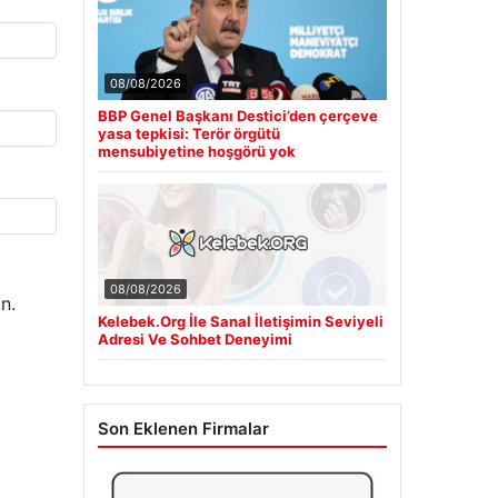
08/08/2026
BBP Genel Başkanı Destici’den çerçeve
yasa tepkisi: Terör örgütü
mensubiyetine hoşgörü yok
08/08/2026
n.
Kelebek.Org İle Sanal İletişimin Seviyeli
Adresi Ve Sohbet Deneyimi
Son Eklenen Firmalar