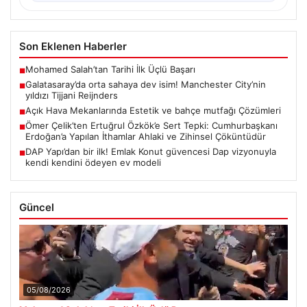
Son Eklenen Haberler
Mohamed Salah’tan Tarihi İlk Üçlü Başarı
■
Galatasaray’da orta sahaya dev isim! Manchester City’nin
■
yıldızı Tijjani Reijnders
Açık Hava Mekanlarında Estetik ve bahçe mutfağı Çözümleri
■
Ömer Çelik’ten Ertuğrul Özkök’e Sert Tepki: Cumhurbaşkanı
■
Erdoğan’a Yapılan İthamlar Ahlaki ve Zihinsel Çöküntüdür
DAP Yapı’dan bir ilk! Emlak Konut güvencesi Dap vizyonuyla
■
kendi kendini ödeyen ev modeli
Güncel
05/08/2026