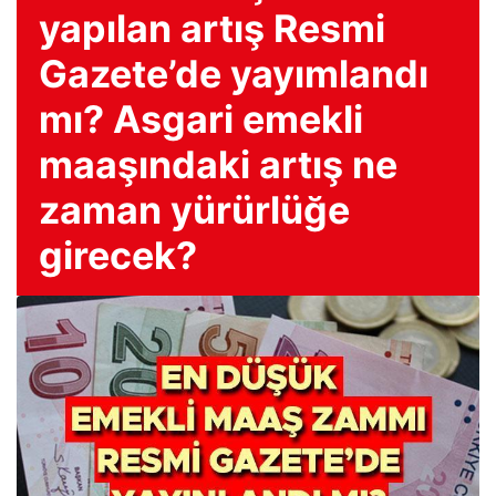
yapılan artış Resmi
Gazete’de yayımlandı
mı? Asgari emekli
maaşındaki artış ne
zaman yürürlüğe
girecek?