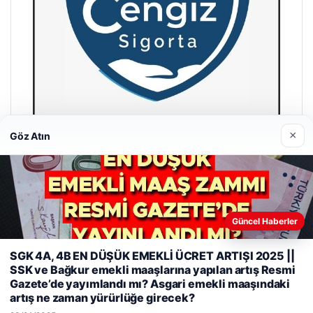
×
Göz Atın
Hastaş Beton
26/05/2026
Güncel Haberler
SGK 4A, 4B EN DÜŞÜK EMEKLİ ÜCRET ARTIŞI 2025 ||
Web sitemizi nasıl kullandığınızı daha iyi anlayabilmek,
SSK ve Bağkur emekli maaşlarına yapılan artış Resmi
deneyiminizi kişiselleştirmek ve geliştirmek amacıyla çerezler
Gazete’de yayımlandı mı? Asgari emekli maaşındaki
kullanıyoruz.
Çerez Politikamız
artış ne zaman yürürlüğe girecek?
© 2026 Gazete Gündem – Güncel Haberler
Reddet
Kabul Et