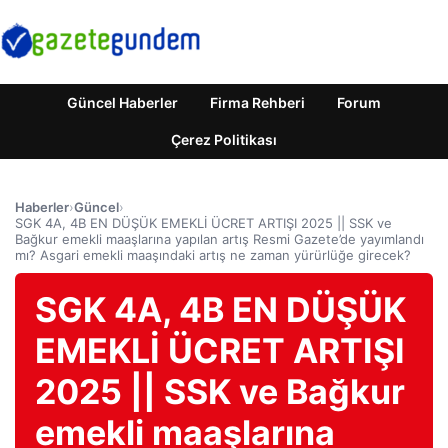
Güncel Haberler
Firma Rehberi
Forum
Çerez Politikası
Haberler
›
Güncel
›
SGK 4A, 4B EN DÜŞÜK EMEKLİ ÜCRET ARTIŞI 2025 || SSK ve
Bağkur emekli maaşlarına yapılan artış Resmi Gazete’de yayımlandı
mı? Asgari emekli maaşındaki artış ne zaman yürürlüğe girecek?
SGK 4A, 4B EN DÜŞÜK
EMEKLİ ÜCRET ARTIŞI
2025 || SSK ve Bağkur
emekli maaşlarına