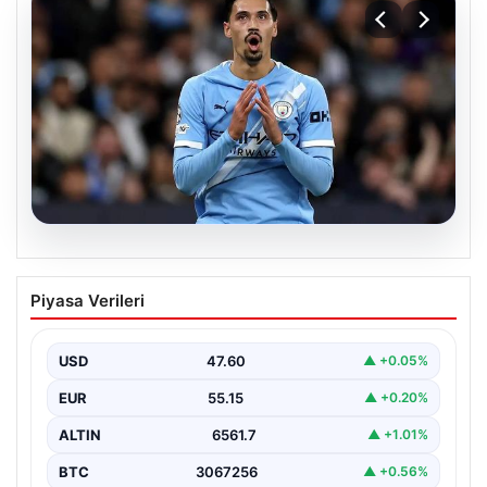
04.08.2026
Galatasaray’da orta sahaya dev isim!
Piyasa Verileri
Manchester City’nin yıldızı Tijjani
Reijnders
USD
47.60
▲ +0.05%
EUR
55.15
▲ +0.20%
ALTIN
6561.7
▲ +1.01%
BTC
3067256
▲ +0.56%