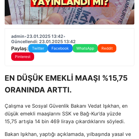
admin
•
23.01.2025 13:42
•
Güncellendi: 23.01.2025 13:42
Paylaş:
Twitter
Facebook
WhatsApp
Reddit
Pinterest
EN DÜŞÜK EMEKLİ MAAŞI %15,75
ORANINDA ARTTI.
Çalışma ve Sosyal Güvenlik Bakanı Vedat Işıkhan, en
düşük emekli maaşlarını SSK ve Bağ-Kur’da yüzde
15,75 artışla 14 bin 469 liraya çıkardıklarını söyledi.
Bakan Işıkhan, yaptığı açıklamada, yılbaşında yasal ve