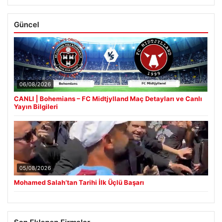
Güncel
06/08/2026
CANLI | Bohemians – FC Midtjylland Maç Detayları ve Canlı
Yayın Bilgileri
05/08/2026
Mohamed Salah’tan Tarihi İlk Üçlü Başarı