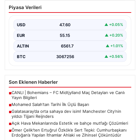
Mohamed Salah’tan Tarihi İlk Üçlü
Piyasa Verileri
Başarı
Filipinlerli yıldız futbolcu Mohamed Salah, kariyerinde
önemli bir dönüm noktasına imza attı. Takımının
USD
47.60
▲ +0.05%
hücum…
EUR
55.15
▲ +0.20%
ALTIN
6561.7
▲ +1.01%
BTC
3067256
▲ +0.56%
Son Eklenen Haberler
CANLI | Bohemians – FC Midtjylland Maç Detayları ve Canlı
■
Yayın Bilgileri
Mohamed Salah’tan Tarihi İlk Üçlü Başarı
■
Galatasaray’da orta sahaya dev isim! Manchester City’nin
■
yıldızı Tijjani Reijnders
Açık Hava Mekanlarında Estetik ve bahçe mutfağı Çözümleri
■
Ömer Çelik’ten Ertuğrul Özkök’e Sert Tepki: Cumhurbaşkanı
■
Erdoğan’a Yapılan İthamlar Ahlaki ve Zihinsel Çöküntüdür