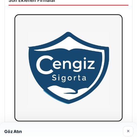
Son Eklenen Firmalar
×
Göz Atın
Hastaş Beton