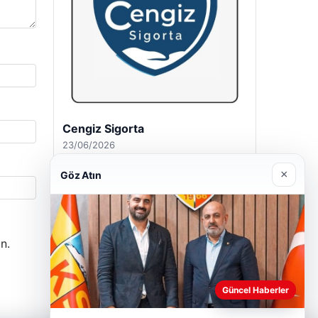
Hastaş Beton
26/05/2026
×
Göz Atın
n.
Güncel Haberler