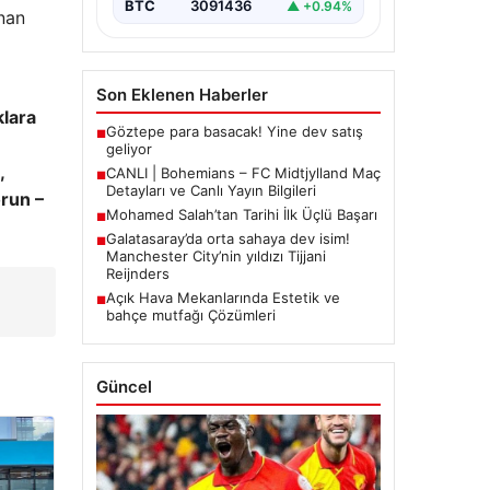
BTC
3091436
▲ +0.94%
inan
Son Eklenen Haberler
klara
Göztepe para basacak! Yine dev satış
■
geliyor
,
CANLI | Bohemians – FC Midtjylland Maç
■
Detayları ve Canlı Yayın Bilgileri
run –
Mohamed Salah’tan Tarihi İlk Üçlü Başarı
■
Galatasaray’da orta sahaya dev isim!
■
Manchester City’nin yıldızı Tijjani
Reijnders
Açık Hava Mekanlarında Estetik ve
■
bahçe mutfağı Çözümleri
Güncel