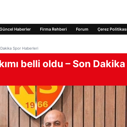
Güncel Haberler
Firma Rehberi
Forum
Çerez Politikas
 Dakika Spor Haberleri
kımı belli oldu – Son Dakika