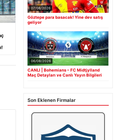
07/08/2026
Göztepe para basacak! Yine dev satış
geliyor
nç
ı!
06/08/2026
CANLI | Bohemians – FC Midtjylland
Maç Detayları ve Canlı Yayın Bilgileri
Son Eklenen Firmalar