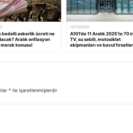
25
10/12/2025
 bedelli askerlik ücreti ne
A101’de 11 Aralık 2025’te 70 i
lacak? Aralık enflasyon
TV, su sebili, motosiklet
 merak konusu!
ekipmanları ve bavul fırsatlar
nlar
*
ile işaretlenmişlerdir