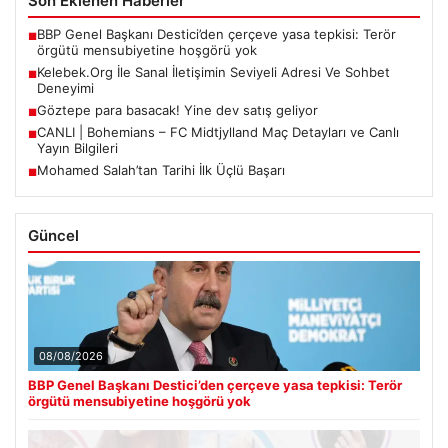
Son Eklenen Haberler
BBP Genel Başkanı Destici’den çerçeve yasa tepkisi: Terör
■
örgütü mensubiyetine hoşgörü yok
Kelebek.Org İle Sanal İletişimin Seviyeli Adresi Ve Sohbet
■
Deneyimi
Göztepe para basacak! Yine dev satış geliyor
■
CANLI | Bohemians – FC Midtjylland Maç Detayları ve Canlı
■
Yayın Bilgileri
Mohamed Salah’tan Tarihi İlk Üçlü Başarı
■
Güncel
08/08/2026
BBP Genel Başkanı Destici’den çerçeve yasa tepkisi: Terör
örgütü mensubiyetine hoşgörü yok