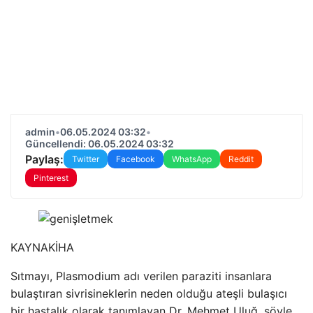
admin
•
06.05.2024 03:32
•
Güncellendi: 06.05.2024 03:32
Paylaş:
Twitter
Facebook
WhatsApp
Reddit
Pinterest
KAYNAK
İHA
Sıtmayı, Plasmodium adı verilen paraziti insanlara
bulaştıran sivrisineklerin neden olduğu ateşli bulaşıcı
bir hastalık olarak tanımlayan Dr. Mehmet Uluğ, şöyle