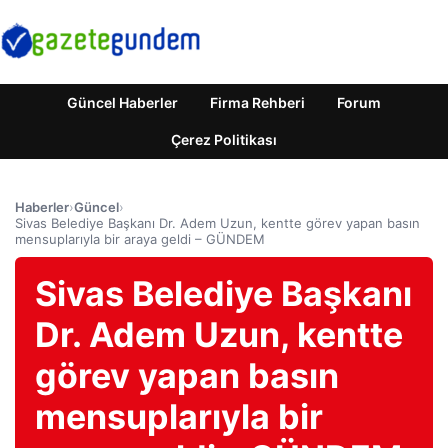
Güncel Haberler
Firma Rehberi
Forum
Çerez Politikası
Haberler
›
Güncel
›
Sivas Belediye Başkanı Dr. Adem Uzun, kentte görev yapan basın
mensuplarıyla bir araya geldi – GÜNDEM
Sivas Belediye Başkanı
Dr. Adem Uzun, kentte
görev yapan basın
mensuplarıyla bir