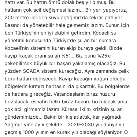
hattı var. Bu hattın ömrü dolalı beş yıl olmuş. Bu
hatların çok acil değişmesi lazım… Bir yeri yapıyoruz,
200 metre ileriden suyu açtığımızda tekrar patlıyor.
Basıncı da yönetebilir hale gelmemiz lazım. Bunun için
ben Türkiye’nin en iyi ekibini getirdim. Kocaeli su
yönetimi konusunda Türkiye’de şu an bir numara.
Kocaeli’nin sistemini kuran ekip buraya geldi. Bizde
kayıp-kaçak oranı şu an %51… Biz bunu %25’e
çekebilirsek büyük bir başarı yakalamış olacağız. Bu
yüzden SCADA sistemi kuracağız. Aynı zamanda çelik
boru hatları değişecek. Kayıp-kaçağın yoğun olduğu
bölgelerin kırmızı haritasını da çıkarttık. Bu bölgelerde
de hatlara gireceğiz. Vatandaşların biraz huzuru
bozulacak, esnafın belki biraz huzuru bozulacak ama
çok acil girmemiz lazım. Küresel iklim krizinin şu an
gündemimizde… Bakın bir kış atlattık, kar yağmadı.
Yağmur yine aynı şekilde… 2029-2030 yılı dünyanın
geçmiş 1000 yılının en kurak yılı olacağı söyleniyor. O