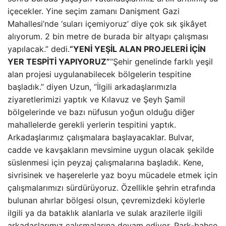
içecekler. Yine seçim zamanı Danişment Gazi
Mahallesi’nde ‘suları içemiyoruz’ diye çok sık şikâyet
alıyorum. 2 bin metre de burada bir altyapı çalışması
yapılacak.” dedi.
“YENİ YEŞİL ALAN PROJELERİ İÇİN
YER TESPİTİ YAPIYORUZ”
“Şehir genelinde farklı yeşil
alan projesi uygulanabilecek bölgelerin tespitine
başladık.” diyen Uzun, “İlgili arkadaşlarımızla
ziyaretlerimizi yaptık ve Kılavuz ve Şeyh Şamil
bölgelerinde ve bazı nüfusun yoğun olduğu diğer
mahallelerde gerekli yerlerin tespitini yaptık.
Arkadaşlarımız çalışmalara başlayacaklar. Bulvar,
cadde ve kavşakların mevsimine uygun olacak şekilde
süslenmesi için peyzaj çalışmalarına başladık. Kene,
sivrisinek ve haşerelerle yaz boyu mücadele etmek için
çalışmalarımızı sürdürüyoruz. Özellikle şehrin etrafında
bulunan ahırlar bölgesi olsun, çevremizdeki köylerle
ilgili ya da bataklık alanlarla ve sulak arazilerle ilgili
arkadaşlarımız çalışmalarına devam ediyor. Park-bahçe