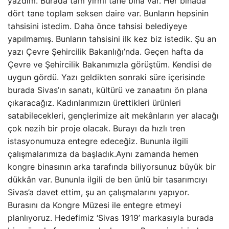
yazdım. Burada tam yirmi tane bina var. Her binada
dört tane toplam seksen daire var. Bunların hepsinin
tahsisini istedim. Daha önce tahsisi belediyeye
yapılmamış. Bunların tahsisini ilk kez biz istedik. Şu an
yazı Çevre Şehircilik Bakanlığı’nda. Geçen hafta da
Çevre ve Şehircilik Bakanımızla görüştüm. Kendisi de
uygun gördü. Yazı geldikten sonraki süre içerisinde
burada Sivas’ın sanatı, kültürü ve zanaatını ön plana
çıkaracağız. Kadınlarımızın ürettikleri ürünleri
satabilecekleri, gençlerimize ait mekânların yer alacağı
çok nezih bir proje olacak. Burayı da hızlı tren
istasyonumuza entegre edeceğiz. Bununla ilgili
çalışmalarımıza da başladık.Aynı zamanda hemen
kongre binasının arka tarafında biliyorsunuz büyük bir
dükkân var. Bununla ilgili de ben ünlü bir tasarımcıyı
Sivas’a davet ettim, şu an çalışmalarını yapıyor.
Burasını da Kongre Müzesi ile entegre etmeyi
planlıyoruz. Hedefimiz ‘Sivas 1919’ markasıyla burada