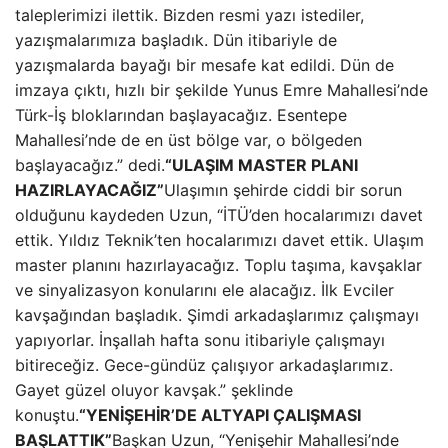
taleplerimizi ilettik. Bizden resmi yazı istediler,
yazışmalarımıza başladık. Dün itibariyle de
yazışmalarda bayağı bir mesafe kat edildi. Dün de
imzaya çıktı, hızlı bir şekilde Yunus Emre Mahallesi’nde
Türk-İş bloklarından başlayacağız. Esentepe
Mahallesi’nde de en üst bölge var, o bölgeden
başlayacağız.” dedi.
“ULAŞIM MASTER PLANI
HAZIRLAYACAĞIZ”
Ulaşımın şehirde ciddi bir sorun
olduğunu kaydeden Uzun, “İTÜ’den hocalarımızı davet
ettik. Yıldız Teknik’ten hocalarımızı davet ettik. Ulaşım
master planını hazırlayacağız. Toplu taşıma, kavşaklar
ve sinyalizasyon konularını ele alacağız. İlk Evciler
kavşağından başladık. Şimdi arkadaşlarımız çalışmayı
yapıyorlar. İnşallah hafta sonu itibariyle çalışmayı
bitireceğiz. Gece-gündüz çalışıyor arkadaşlarımız.
Gayet güzel oluyor kavşak.” şeklinde
konuştu.
“YENİŞEHİR’DE ALTYAPI ÇALIŞMASI
BAŞLATTIK”
Başkan Uzun, “Yenişehir Mahallesi’nde