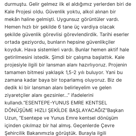
durmuştu. Gelir gelmez ilk el aldığımız yerlerden biri de
Kale Projesi oldu. Güvenlik yoktu, alkol alınan bir
mekân haline gelmişti. Uygunsuz görüntüler vardı.
Hemen hızlı bir şekilde 6 tane üç vardiya olacak
şekilde güvenlik görevlisi görevlendirdik. Tarihi eserler
ortada geziyordu, bunların hepsine güvenlikçiler
koyduk. Hava sistemleri vardı. Bunlar hemen aktif hale
getirilmesini istedik. Şimdi bir çalışma başlattık. Kale
projesiyle ilgili bir lansman alanı hazırlıyoruz. Projenin
tamamen bitmesi yaklaşık 1,5-2 yılı buluyor. Yani bu
zamana kadar baya bir toparlamış oluyoruz. Biz de
dedik ki bir lansman alanı belirleyelim ve gelen
ziyaretçiler alanı gezsinler…” ifadelerini
kullandı.“ESENTEPE-YUNUS EMRE KENTSEL
DÖNÜŞÜME HIZLI ŞEKİLDE BAŞLAYACAĞIZ”Başkan
Uzun, “Esentepe ve Yunus Emre kentsel dönüşüm
içinden çıkılmaz bir hal almış. Geçenlerde Çevre
Şehircilik Bakanımızla görüştük. Burayla ilgili