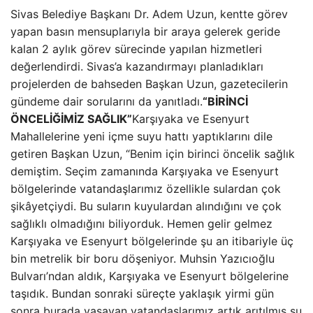
Sivas Belediye Başkanı Dr. Adem Uzun, kentte görev
yapan basın mensuplarıyla bir araya gelerek geride
kalan 2 aylık görev sürecinde yapılan hizmetleri
değerlendirdi. Sivas’a kazandırmayı planladıkları
projelerden de bahseden Başkan Uzun, gazetecilerin
gündeme dair sorularını da yanıtladı.
“BİRİNCİ
ÖNCELİĞİMİZ SAĞLIK”
Karşıyaka ve Esenyurt
Mahallelerine yeni içme suyu hattı yaptıklarını dile
getiren Başkan Uzun, “Benim için birinci öncelik sağlık
demiştim. Seçim zamanında Karşıyaka ve Esenyurt
bölgelerinde vatandaşlarımız özellikle sulardan çok
şikâyetçiydi. Bu suların kuyulardan alındığını ve çok
sağlıklı olmadığını biliyorduk. Hemen gelir gelmez
Karşıyaka ve Esenyurt bölgelerinde şu an itibariyle üç
bin metrelik bir boru döşeniyor. Muhsin Yazıcıoğlu
Bulvarı’ndan aldık, Karşıyaka ve Esenyurt bölgelerine
taşıdık. Bundan sonraki süreçte yaklaşık yirmi gün
sonra burada yaşayan vatandaşlarımız artık arıtılmış su