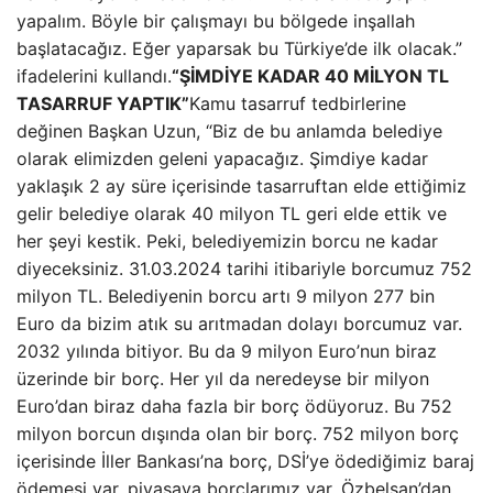
yapalım. Böyle bir çalışmayı bu bölgede inşallah
başlatacağız. Eğer yaparsak bu Türkiye’de ilk olacak.”
ifadelerini kullandı.
“ŞİMDİYE KADAR 40 MİLYON TL
TASARRUF YAPTIK”
Kamu tasarruf tedbirlerine
değinen Başkan Uzun, “Biz de bu anlamda belediye
olarak elimizden geleni yapacağız. Şimdiye kadar
yaklaşık 2 ay süre içerisinde tasarruftan elde ettiğimiz
gelir belediye olarak 40 milyon TL geri elde ettik ve
her şeyi kestik. Peki, belediyemizin borcu ne kadar
diyeceksiniz. 31.03.2024 tarihi itibariyle borcumuz 752
milyon TL. Belediyenin borcu artı 9 milyon 277 bin
Euro da bizim atık su arıtmadan dolayı borcumuz var.
2032 yılında bitiyor. Bu da 9 milyon Euro’nun biraz
üzerinde bir borç. Her yıl da neredeyse bir milyon
Euro’dan biraz daha fazla bir borç ödüyoruz. Bu 752
milyon borcun dışında olan bir borç. 752 milyon borç
içerisinde İller Bankası’na borç, DSİ’ye ödediğimiz baraj
ödemesi var, piyasaya borçlarımız var, Özbelsan’dan