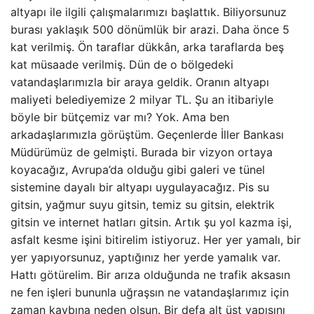
altyapı ile ilgili çalışmalarımızı başlattık. Biliyorsunuz
burası yaklaşık 500 dönümlük bir arazi. Daha önce 5
kat verilmiş. Ön taraflar dükkân, arka taraflarda beş
kat müsaade verilmiş. Dün de o bölgedeki
vatandaşlarımızla bir araya geldik. Oranın altyapı
maliyeti belediyemize 2 milyar TL. Şu an itibariyle
böyle bir bütçemiz var mı? Yok. Ama ben
arkadaşlarımızla görüştüm. Geçenlerde İller Bankası
Müdürümüz de gelmişti. Burada bir vizyon ortaya
koyacağız, Avrupa’da olduğu gibi galeri ve tünel
sistemine dayalı bir altyapı uygulayacağız. Pis su
gitsin, yağmur suyu gitsin, temiz su gitsin, elektrik
gitsin ve internet hatları gitsin. Artık şu yol kazma işi,
asfalt kesme işini bitirelim istiyoruz. Her yer yamalı, bir
yer yapıyorsunuz, yaptığınız her yerde yamalık var.
Hattı götürelim. Bir arıza olduğunda ne trafik aksasın
ne fen işleri bununla uğraşsın ne vatandaşlarımız için
zaman kaybına neden olsun. Bir defa alt üst yapısını