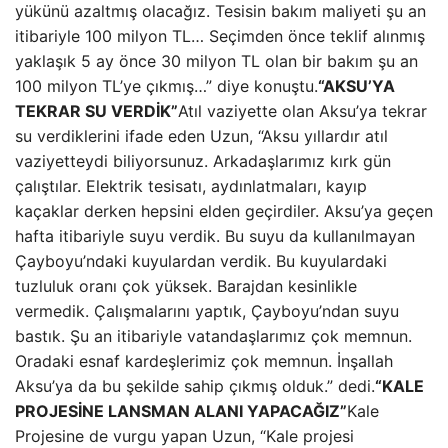
yükünü azaltmış olacağız. Tesisin bakım maliyeti şu an
itibariyle 100 milyon TL… Seçimden önce teklif alınmış
yaklaşık 5 ay önce 30 milyon TL olan bir bakım şu an
100 milyon TL’ye çıkmış…” diye konuştu.
“AKSU’YA
TEKRAR SU VERDİK”
Atıl vaziyette olan Aksu’ya tekrar
su verdiklerini ifade eden Uzun, “Aksu yıllardır atıl
vaziyetteydi biliyorsunuz. Arkadaşlarımız kırk gün
çalıştılar. Elektrik tesisatı, aydınlatmaları, kayıp
kaçaklar derken hepsini elden geçirdiler. Aksu’ya geçen
hafta itibariyle suyu verdik. Bu suyu da kullanılmayan
Çayboyu’ndaki kuyulardan verdik. Bu kuyulardaki
tuzluluk oranı çok yüksek. Barajdan kesinlikle
vermedik. Çalışmalarını yaptık, Çayboyu’ndan suyu
bastık. Şu an itibariyle vatandaşlarımız çok memnun.
Oradaki esnaf kardeşlerimiz çok memnun. İnşallah
Aksu’ya da bu şekilde sahip çıkmış olduk.” dedi.
“KALE
PROJESİNE LANSMAN ALANI YAPACAĞIZ”
Kale
Projesine de vurgu yapan Uzun, “Kale projesi