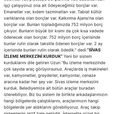
işçi çalışıyoruz ona ait ödeyeceğimiz borçlar var.
Emanetler var, kıdem tazminatları var. Tabiat kültür
varlıklarına olan borçlar var. Kalkınma Ajansı’na olan
borçlar var. Bunları topladığımızda 752 milyon borç
çıkıyor. Bunların büyük bir kısmı da çok kısa vadede
ödenecek olan borçlar. 752 milyon borç içerisinde
bunlar rutin olarak taksitle ödenen borçlar var. 2 ay
içerisinde bunları rutin olarak ödedik.” dedi.
“SİVAS
İZLEME MERKEZİNİ KURDUK”
Yeni bir sistem
kurduklarını dile getiren Uzun “Bu izleme merkezinde
çok sayıda araç görüyorsunuz. Araçlarda iş makineleri
var, kamyonetler, greyderler, kamyonlar, cenaze
aracına kadar her şey var. Sivas izleme merkezini
kurduk. Belediyemize ait bütün araçlar buradan
izlenebiliyor. Biz bu sistem ile birlikte arkadaşlarımızın
hangi bölgelerde çalıştıklarını, araçlarımızın hangi
bölgelerde yer aldıklarını görebiliyoruz. Araç takip
sistemlerini aktif hale getirdik. İnternette güzel bir