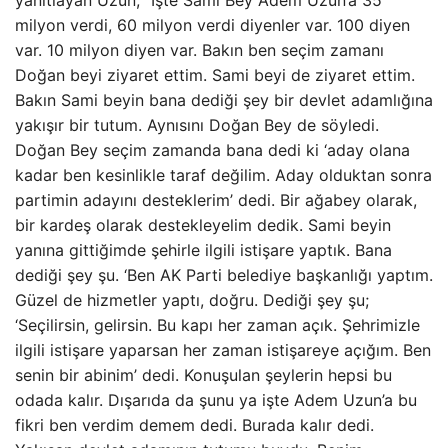
yanıtlayan Uzun, “İşte Sami Bey Adem Uzun’a 35
milyon verdi, 60 milyon verdi diyenler var. 100 diyen
var. 10 milyon diyen var. Bakın ben seçim zamanı
Doğan beyi ziyaret ettim. Sami beyi de ziyaret ettim.
Bakın Sami beyin bana dediği şey bir devlet adamlığına
yakışır bir tutum. Aynısını Doğan Bey de söyledi.
Doğan Bey seçim zamanda bana dedi ki ‘aday olana
kadar ben kesinlikle taraf değilim. Aday olduktan sonra
partimin adayını desteklerim’ dedi. Bir ağabey olarak,
bir kardeş olarak destekleyelim dedik. Sami beyin
yanına gittiğimde şehirle ilgili istişare yaptık. Bana
dediği şey şu. ‘Ben AK Parti belediye başkanlığı yaptım.
Güzel de hizmetler yaptı, doğru. Dediği şey şu;
‘Seçilirsin, gelirsin. Bu kapı her zaman açık. Şehrimizle
ilgili istişare yaparsan her zaman istişareye açığım. Ben
senin bir abinim’ dedi. Konuşulan şeylerin hepsi bu
odada kalır. Dışarıda da şunu ya işte Adem Uzun’a bu
fikri ben verdim demem dedi. Burada kalır dedi.