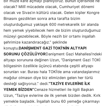
bir müze kafe açmayı planlıyoruz. Bunun içerisinde ne
olacak? Millî mücadele olacak, Cumhuriyet dönemi
olacak ve Sivas’ın kültürü olacak. Gelen kişiler Kongre
Binasını gezdikten sonra arka tarafta bizim
oluşturduğumuz yaklaşık 600 metrekarelik bir alanda
hem yemek yiyebilecek hem de bizim oluşturduğumuz
müzeyi gezebilecek. Böyle nezih bir ortamı inşallah
şehrimize kazandıracağız.” şeklinde
konuştu.
DANİŞMENT GAZİ TOKİ’NİN ALTYAPI
SORUNU ÇÖZÜLÜYOR
Danişment Gazi Mahallesi’ndeki
altyapı sorununa değinen Uzun, “Danişment Gazi TOKİ
bölgesinin özellikle üçüncü etabında çeşitli altyapı
sorunları var. Burası hala TOKİ’de ama vatandaşlarımız
mağdur olmasın diye biz elimizden gelen her türlü
desteği sağlıyoruz.” dedi.
“TAZİYE EVLERİNE İLK
YEMEK BİZDEN”
Cenaze hizmetleri ile ilgili Başkan
Uzun, “Taziye evlerine de ilk yemek bizden dedik. Kırk
yemekle başladık. İnşallah bunu 60 yemeğe çıkarmayı