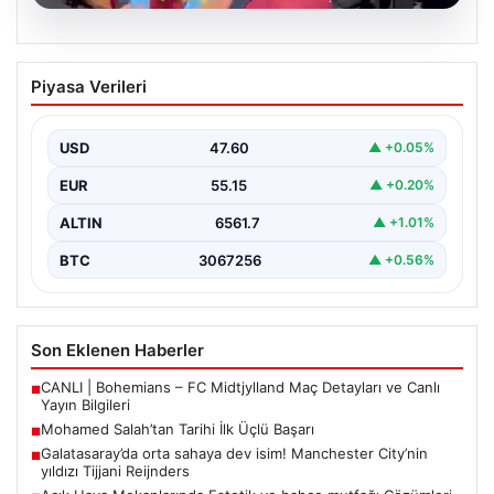
05.08.2026
Mohamed Salah’tan Tarihi İlk Üçlü
Piyasa Verileri
Başarı
Filipinlerli yıldız futbolcu Mohamed Salah, kariyerinde
önemli bir dönüm noktasına imza attı. Takımının
USD
47.60
▲ +0.05%
hücum…
EUR
55.15
▲ +0.20%
ALTIN
6561.7
▲ +1.01%
BTC
3067256
▲ +0.56%
Son Eklenen Haberler
CANLI | Bohemians – FC Midtjylland Maç Detayları ve Canlı
■
Yayın Bilgileri
Mohamed Salah’tan Tarihi İlk Üçlü Başarı
■
Galatasaray’da orta sahaya dev isim! Manchester City’nin
■
yıldızı Tijjani Reijnders