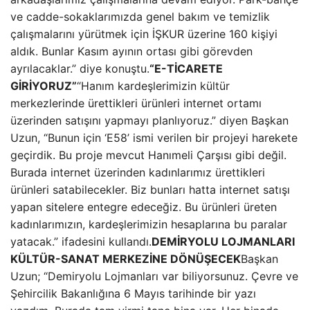
ve cadde-sokaklarımızda genel bakım ve temizlik
çalışmalarını yürütmek için İŞKUR üzerine 160 kişiyi
aldık. Bunlar Kasım ayının ortası gibi görevden
ayrılacaklar.” diye konuştu.
“E-TİCARETE
GİRİYORUZ”
“Hanım kardeşlerimizin kültür
merkezlerinde ürettikleri ürünleri internet ortamı
üzerinden satışını yapmayı planlıyoruz.” diyen Başkan
Uzun, “Bunun için ‘E58’ ismi verilen bir projeyi harekete
geçirdik. Bu proje mevcut Hanımeli Çarşısı gibi değil.
Burada internet üzerinden kadınlarımız ürettikleri
ürünleri satabilecekler. Biz bunları hatta internet satışı
yapan sitelere entegre edeceğiz. Bu ürünleri üreten
kadınlarımızın, kardeşlerimizin hesaplarına bu paralar
yatacak.” ifadesini kullandı.
DEMİRYOLU LOJMANLARI
KÜLTÜR-SANAT MERKEZİNE DÖNÜŞECEK
Başkan
Uzun; “Demiryolu Lojmanları var biliyorsunuz. Çevre ve
Şehircilik Bakanlığına 6 Mayıs tarihinde bir yazı