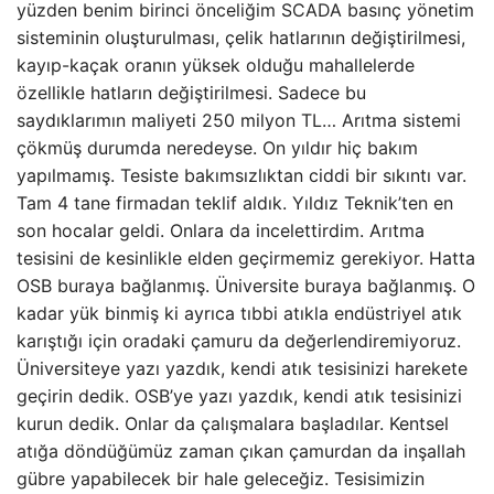
yüzden benim birinci önceliğim SCADA basınç yönetim
sisteminin oluşturulması, çelik hatlarının değiştirilmesi,
kayıp-kaçak oranın yüksek olduğu mahallelerde
özellikle hatların değiştirilmesi. Sadece bu
saydıklarımın maliyeti 250 milyon TL… Arıtma sistemi
çökmüş durumda neredeyse. On yıldır hiç bakım
yapılmamış. Tesiste bakımsızlıktan ciddi bir sıkıntı var.
Tam 4 tane firmadan teklif aldık. Yıldız Teknik’ten en
son hocalar geldi. Onlara da incelettirdim. Arıtma
tesisini de kesinlikle elden geçirmemiz gerekiyor. Hatta
OSB buraya bağlanmış. Üniversite buraya bağlanmış. O
kadar yük binmiş ki ayrıca tıbbi atıkla endüstriyel atık
karıştığı için oradaki çamuru da değerlendiremiyoruz.
Üniversiteye yazı yazdık, kendi atık tesisinizi harekete
geçirin dedik. OSB’ye yazı yazdık, kendi atık tesisinizi
kurun dedik. Onlar da çalışmalara başladılar. Kentsel
atığa döndüğümüz zaman çıkan çamurdan da inşallah
gübre yapabilecek bir hale geleceğiz. Tesisimizin