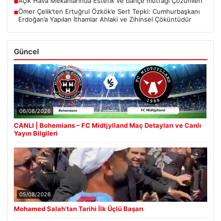
Açık Hava Mekanlarında Estetik ve bahçe mutfağı Çözümleri
■
Ömer Çelik’ten Ertuğrul Özkök’e Sert Tepki: Cumhurbaşkanı
■
Erdoğan’a Yapılan İthamlar Ahlaki ve Zihinsel Çöküntüdür
Güncel
06/08/2026
CANLI | Bohemians – FC Midtjylland Maç Detayları ve Canlı
Yayın Bilgileri
05/08/2026
Mohamed Salah’tan Tarihi İlk Üçlü Başarı