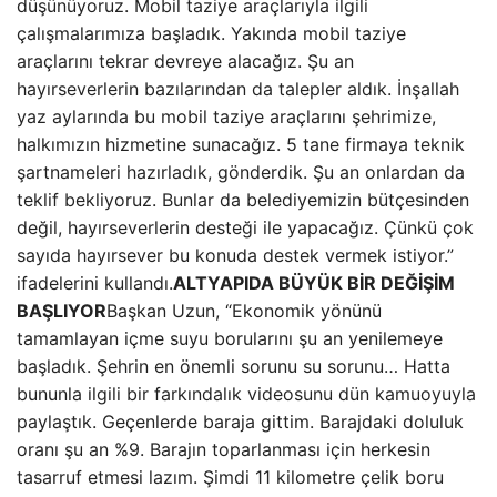
düşünüyoruz. Mobil taziye araçlarıyla ilgili
çalışmalarımıza başladık. Yakında mobil taziye
araçlarını tekrar devreye alacağız. Şu an
hayırseverlerin bazılarından da talepler aldık. İnşallah
yaz aylarında bu mobil taziye araçlarını şehrimize,
halkımızın hizmetine sunacağız. 5 tane firmaya teknik
şartnameleri hazırladık, gönderdik. Şu an onlardan da
teklif bekliyoruz. Bunlar da belediyemizin bütçesinden
değil, hayırseverlerin desteği ile yapacağız. Çünkü çok
sayıda hayırsever bu konuda destek vermek istiyor.”
ifadelerini kullandı.
ALTYAPIDA BÜYÜK BİR DEĞİŞİM
BAŞLIYOR
Başkan Uzun, “Ekonomik yönünü
tamamlayan içme suyu borularını şu an yenilemeye
başladık. Şehrin en önemli sorunu su sorunu… Hatta
bununla ilgili bir farkındalık videosunu dün kamuoyuyla
paylaştık. Geçenlerde baraja gittim. Barajdaki doluluk
oranı şu an %9. Barajın toparlanması için herkesin
tasarruf etmesi lazım. Şimdi 11 kilometre çelik boru