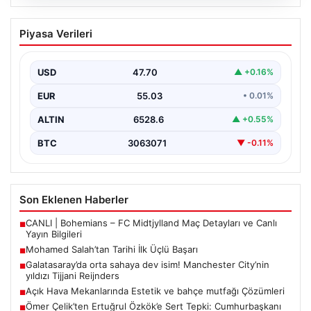
05.08.2026
Mohamed Salah’tan Tarihi İlk Üçlü
Piyasa Verileri
Başarı
Filipinlerli yıldız futbolcu Mohamed Salah, kariyerinde
önemli bir dönüm noktasına imza attı. Takımının
USD
47.70
▲ +0.16%
hücum…
EUR
55.03
• 0.01%
ALTIN
6528.6
▲ +0.55%
BTC
3063071
▼ -0.11%
Son Eklenen Haberler
CANLI | Bohemians – FC Midtjylland Maç Detayları ve Canlı
■
Yayın Bilgileri
Mohamed Salah’tan Tarihi İlk Üçlü Başarı
■
Galatasaray’da orta sahaya dev isim! Manchester City’nin
■
yıldızı Tijjani Reijnders
Açık Hava Mekanlarında Estetik ve bahçe mutfağı Çözümleri
■
Ömer Çelik’ten Ertuğrul Özkök’e Sert Tepki: Cumhurbaşkanı
■