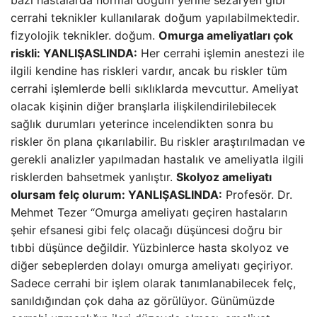
bazı hastalarda normal doğum yerine sezaryen gibi
cerrahi teknikler kullanılarak doğum yapılabilmektedir.
fizyolojik teknikler. doğum.
Omurga ameliyatları çok
riskli: YANLIŞ
ASLINDA:
Her cerrahi işlemin anestezi ile
ilgili kendine has riskleri vardır, ancak bu riskler tüm
cerrahi işlemlerde belli sıklıklarda mevcuttur. Ameliyat
olacak kişinin diğer branşlarla ilişkilendirilebilecek
sağlık durumları yeterince incelendikten sonra bu
riskler ön plana çıkarılabilir. Bu riskler araştırılmadan ve
gerekli analizler yapılmadan hastalık ve ameliyatla ilgili
risklerden bahsetmek yanlıştır.
Skolyoz ameliyatı
olursam felç olurum: YANLIŞ
ASLINDA:
Profesör. Dr.
Mehmet Tezer “Omurga ameliyatı geçiren hastaların
şehir efsanesi gibi felç olacağı düşüncesi doğru bir
tıbbi düşünce değildir. Yüzbinlerce hasta skolyoz ve
diğer sebeplerden dolayı omurga ameliyatı geçiriyor.
Sadece cerrahi bir işlem olarak tanımlanabilecek felç,
sanıldığından çok daha az görülüyor. Günümüzde