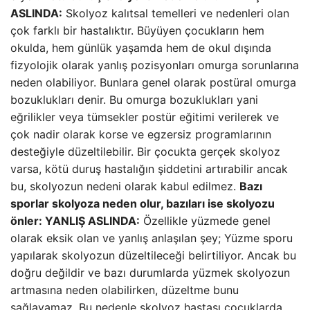
ASLINDA:
Skolyoz kalıtsal temelleri ve nedenleri olan
çok farklı bir hastalıktır. Büyüyen çocukların hem
okulda, hem günlük yaşamda hem de okul dışında
fizyolojik olarak yanlış pozisyonları omurga sorunlarına
neden olabiliyor. Bunlara genel olarak postüral omurga
bozuklukları denir. Bu omurga bozuklukları yani
eğrilikler veya tümsekler postür eğitimi verilerek ve
çok nadir olarak korse ve egzersiz programlarının
desteğiyle düzeltilebilir. Bir çocukta gerçek skolyoz
varsa, kötü duruş hastalığın şiddetini artırabilir ancak
bu, skolyozun nedeni olarak kabul edilmez.
Bazı
sporlar skolyoza neden olur, bazıları ise skolyozu
önler: YANLIŞ
ASLINDA:
Özellikle yüzmede genel
olarak eksik olan ve yanlış anlaşılan şey; Yüzme sporu
yapılarak skolyozun düzeltileceği belirtiliyor. Ancak bu
doğru değildir ve bazı durumlarda yüzmek skolyozun
artmasına neden olabilirken, düzeltme bunu
sağlayamaz. Bu nedenle skolyoz hastası çocuklarda