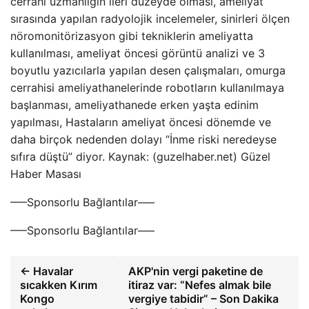
cerrahi uzmanlığın ileri düzeyde olması, ameliyat
sırasında yapılan radyolojik incelemeler, sinirleri ölçen
nöromonitörizasyon gibi tekniklerin ameliyatta
kullanılması, ameliyat öncesi görüntü analizi ve 3
boyutlu yazıcılarla yapılan desen çalışmaları, omurga
cerrahisi ameliyathanelerinde robotların kullanılmaya
başlanması, ameliyathanede erken yaşta edinim
yapılması, Hastaların ameliyat öncesi dönemde ve
daha birçok nedenden dolayı “İnme riski neredeyse
sıfıra düştü” diyor. Kaynak: (guzelhaber.net) Güzel
Haber Masası
—–Sponsorlu Bağlantılar—–
—–Sponsorlu Bağlantılar—–
← Havalar
AKP'nin vergi paketine de
sıcakken Kırım
itiraz var: “Nefes almak bile
Kongo
vergiye tabidir” – Son Dakika