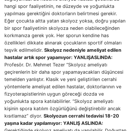
hangi spor faaliyetinin, ne düzeyde ve yoğunlukta
yapılması gerektiğini doktorların belirtmesi gerekir.
Eğer çocukta altta yatan skolyoz yoksa, doğru yapılan
bir spor faaliyetinin skolyoza neden olabileceğinden
korkmanıza gerek yok. Her sporun kendine has
özellikleri dikkate alınarak çocukların sportif olmaları
teşvik edilmelidir.
Skolyoz nedeniyle ameliyat edilen
hastalar artık spor yapamıyor: YANLIŞ
ASLINDA:
Profesör. Dr. Mehmet Tezer “Skolyoz ameliyatı
geçirenlerin bir daha spor yapamayacakları düşüncesi
temelden yanlıştır. Klasik ve yeni geliştirilen cerrahi
yöntemlerle ameliyat edilen hastalar, doktorlarının ve
fizyoterapistlerinin uygun göreceği dozda ve
yoğunlukta spora katılabilirler. “Skolyoz ameliyatı
kişinin spora katılım özgürlüğünü değiştirebilir ancak
kısıtlamaz” diyor.
Skolyozun cerrahi tedavisi 18-20
yaşına kadar yapılamıyor: YANLIŞ
ASLINDA:
Gerektiğinde skolyoz ameliyatı da yapılabilir. Doğuştan