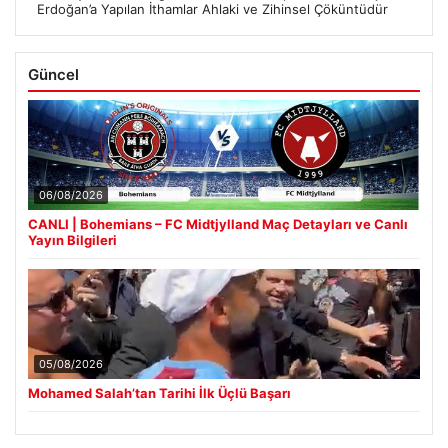
Erdoğan’a Yapılan İthamlar Ahlaki ve Zihinsel Çöküntüdür
Güncel
06/08/2026
CANLI | Bohemians – FC Midtjylland Maç Detayları ve Canlı
Yayın Bilgileri
05/08/2026
Mohamed Salah’tan Tarihi İlk Üçlü Başarı