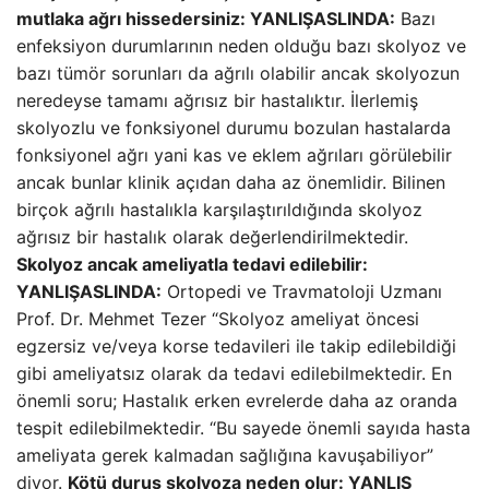
mutlaka ağrı hissedersiniz: YANLIŞ
ASLINDA:
Bazı
enfeksiyon durumlarının neden olduğu bazı skolyoz ve
bazı tümör sorunları da ağrılı olabilir ancak skolyozun
neredeyse tamamı ağrısız bir hastalıktır. İlerlemiş
skolyozlu ve fonksiyonel durumu bozulan hastalarda
fonksiyonel ağrı yani kas ve eklem ağrıları görülebilir
ancak bunlar klinik açıdan daha az önemlidir. Bilinen
birçok ağrılı hastalıkla karşılaştırıldığında skolyoz
ağrısız bir hastalık olarak değerlendirilmektedir.
Skolyoz ancak ameliyatla tedavi edilebilir:
YANLIŞ
ASLINDA:
Ortopedi ve Travmatoloji Uzmanı
Prof. Dr. Mehmet Tezer “Skolyoz ameliyat öncesi
egzersiz ve/veya korse tedavileri ile takip edilebildiği
gibi ameliyatsız olarak da tedavi edilebilmektedir. En
önemli soru; Hastalık erken evrelerde daha az oranda
tespit edilebilmektedir. “Bu sayede önemli sayıda hasta
ameliyata gerek kalmadan sağlığına kavuşabiliyor”
diyor.
Kötü duruş skolyoza neden olur: YANLIŞ