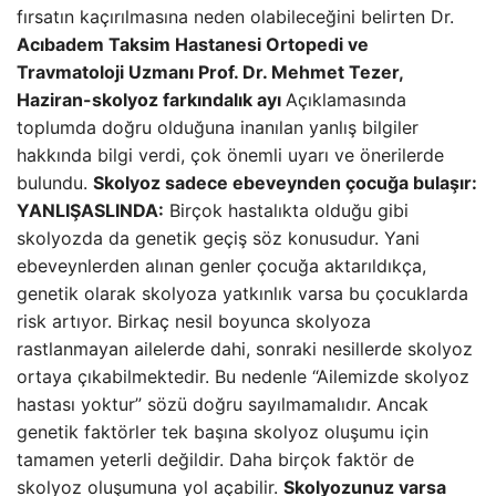
fırsatın kaçırılmasına neden olabileceğini belirten Dr.
Acıbadem Taksim Hastanesi Ortopedi ve
Travmatoloji Uzmanı Prof. Dr. Mehmet Tezer,
Haziran-skolyoz farkındalık ayı
Açıklamasında
toplumda doğru olduğuna inanılan yanlış bilgiler
hakkında bilgi verdi, çok önemli uyarı ve önerilerde
bulundu.
Skolyoz sadece ebeveynden çocuğa bulaşır:
YANLIŞ
ASLINDA:
Birçok hastalıkta olduğu gibi
skolyozda da genetik geçiş söz konusudur. Yani
ebeveynlerden alınan genler çocuğa aktarıldıkça,
genetik olarak skolyoza yatkınlık varsa bu çocuklarda
risk artıyor. Birkaç nesil boyunca skolyoza
rastlanmayan ailelerde dahi, sonraki nesillerde skolyoz
ortaya çıkabilmektedir. Bu nedenle “Ailemizde skolyoz
hastası yoktur” sözü doğru sayılmamalıdır. Ancak
genetik faktörler tek başına skolyoz oluşumu için
tamamen yeterli değildir. Daha birçok faktör de
skolyoz oluşumuna yol açabilir.
Skolyozunuz varsa