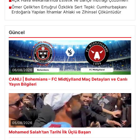
Açık Hava Mekanlarında Estetik ve bahçe mutfağı Çözümleri
■
Ömer Çelik’ten Ertuğrul Özkök’e Sert Tepki: Cumhurbaşkanı
■
Erdoğan’a Yapılan İthamlar Ahlaki ve Zihinsel Çöküntüdür
Güncel
06/08/2026
CANLI | Bohemians – FC Midtjylland Maç Detayları ve Canlı
Yayın Bilgileri
05/08/2026
Mohamed Salah’tan Tarihi İlk Üçlü Başarı