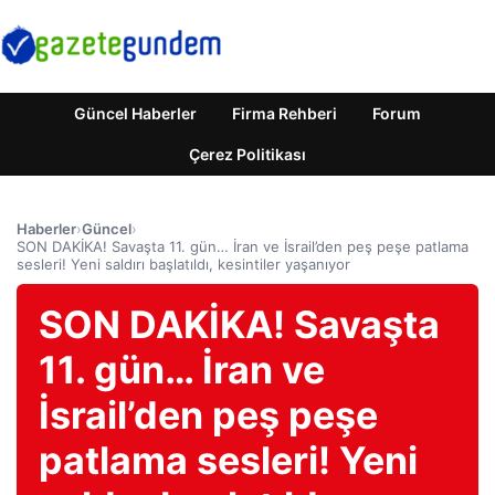
Güncel Haberler
Firma Rehberi
Forum
Çerez Politikası
Haberler
›
Güncel
›
SON DAKİKA! Savaşta 11. gün… İran ve İsrail’den peş peşe patlama
sesleri! Yeni saldırı başlatıldı, kesintiler yaşanıyor
SON DAKİKA! Savaşta
11. gün… İran ve
İsrail’den peş peşe
patlama sesleri! Yeni