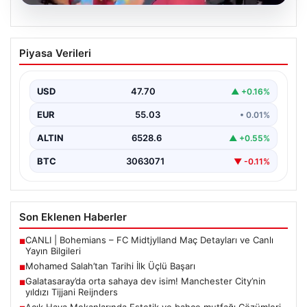
05.08.2026
Mohamed Salah’tan Tarihi İlk Üçlü
Piyasa Verileri
Başarı
Filipinlerli yıldız futbolcu Mohamed Salah, kariyerinde
önemli bir dönüm noktasına imza attı. Takımının
USD
47.70
▲ +0.16%
hücum…
EUR
55.03
• 0.01%
ALTIN
6528.6
▲ +0.55%
BTC
3063071
▼ -0.11%
Son Eklenen Haberler
CANLI | Bohemians – FC Midtjylland Maç Detayları ve Canlı
■
Yayın Bilgileri
Mohamed Salah’tan Tarihi İlk Üçlü Başarı
■
Galatasaray’da orta sahaya dev isim! Manchester City’nin
■
yıldızı Tijjani Reijnders