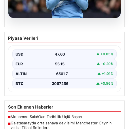
04.08.2026
Galatasaray’da orta sahaya dev isim!
Piyasa Verileri
Manchester City’nin yıldızı Tijjani
Reijnders
USD
47.60
▲ +0.05%
EUR
55.15
▲ +0.20%
ALTIN
6561.7
▲ +1.01%
BTC
3067256
▲ +0.56%
Son Eklenen Haberler
Mohamed Salah’tan Tarihi İlk Üçlü Başarı
■
Galatasaray’da orta sahaya dev isim! Manchester City’nin
■
yıldızı Tijjani Reijnders