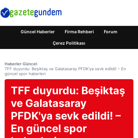
Güncel Haberler
Firma Rehberi
Forum
Çerez Politikası
Haberler
›
Güncel
›
TFF duyurdu: Beşiktaş ve Galatasaray PFDK'ya sevk edildi! – En
güncel spor haberleri
TFF duyurdu: Beşiktaş
ve Galatasaray
PFDK'ya sevk edildi! –
En güncel spor