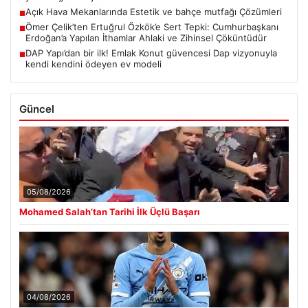
Açık Hava Mekanlarında Estetik ve bahçe mutfağı Çözümleri
■
Ömer Çelik’ten Ertuğrul Özkök’e Sert Tepki: Cumhurbaşkanı
■
Erdoğan’a Yapılan İthamlar Ahlaki ve Zihinsel Çöküntüdür
DAP Yapı’dan bir ilk! Emlak Konut güvencesi Dap vizyonuyla
■
kendi kendini ödeyen ev modeli
Güncel
05/08/2026
Mohamed Salah’tan Tarihi İlk Üçlü Başarı
04/08/2026