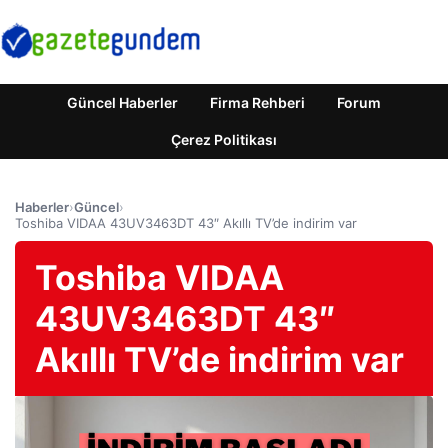
Güncel Haberler
Firma Rehberi
Forum
Çerez Politikası
Haberler
›
Güncel
›
Toshiba VIDAA 43UV3463DT 43″ Akıllı TV’de indirim var
Toshiba VIDAA
43UV3463DT 43″
Akıllı TV’de indirim var