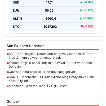
USD
47.74
▲ +0.18%
EUR
55.25
▲ +0.32%
ALTIN
6660.6
▲ +2.59%
BTC
3087292
▼ -0.12%
Son Eklenen Haberler
BBP Genel Başkanı Destici’den çerçeve yasa tepkisi: Terör
■
örgütü mensubiyetine hoşgörü yok
Kelebek.Org İle Sanal İletişimin Seviyeli Adresi Ve Sohbet
■
Deneyimi
Göztepe para basacak! Yine dev satış geliyor
■
CANLI | Bohemians – FC Midtjylland Maç Detayları ve Canlı
■
Yayın Bilgileri
Mohamed Salah’tan Tarihi İlk Üçlü Başarı
■
Güncel