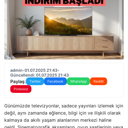
admin
•
01.07.2025 21:43
•
Güncellendi: 01.07.2025 21:43
Paylaş:
Twitter
Facebook
WhatsApp
Reddit
Pinterest
Günümüzde televizyonlar, sadece yayınları izlemek için
değil, aynı zamanda eğlence, bilgi için ve ilişkili olarak
kalmaya da akıllı yaşam alanlarının merkezi haline
geldi. Sinematografik akşamların, oyun saatlerinin veya