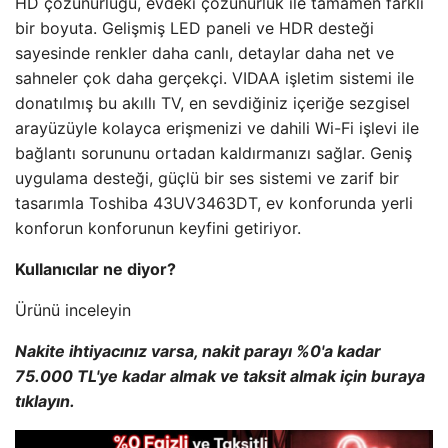
HD çözünürlüğü, evdeki çözünürlük ile tamamen farklı
bir boyuta. Gelişmiş LED paneli ve HDR desteği
sayesinde renkler daha canlı, detaylar daha net ve
sahneler çok daha gerçekçi. VIDAA işletim sistemi ile
donatılmış bu akıllı TV, en sevdiğiniz içeriğe sezgisel
arayüzüyle kolayca erişmenizi ve dahili Wi-Fi işlevi ile
bağlantı sorununu ortadan kaldırmanızı sağlar. Geniş
uygulama desteği, güçlü bir ses sistemi ve zarif bir
tasarımla Toshiba 43UV3463DT, ev konforunda yerli
konforun konforunun keyfini getiriyor.
Kullanıcılar ne diyor?
Ürünü inceleyin
Nakite ihtiyacınız varsa, nakit parayı %0'a kadar
75.000 TL'ye kadar almak ve taksit almak için buraya
tıklayın.