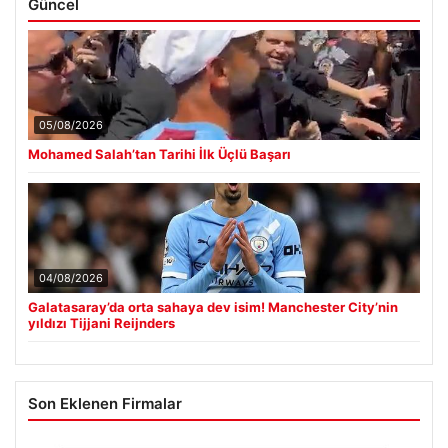
Güncel
05/08/2026
Mohamed Salah’tan Tarihi İlk Üçlü Başarı
04/08/2026
Galatasaray’da orta sahaya dev isim! Manchester City’nin
yıldızı Tijjani Reijnders
Son Eklenen Firmalar