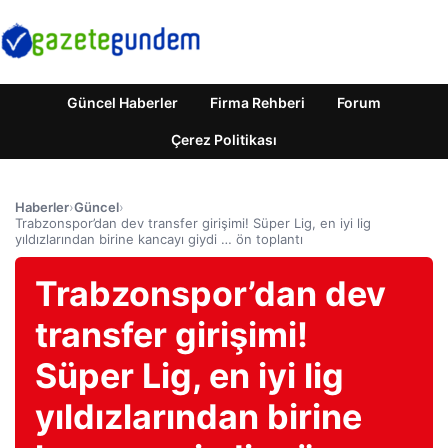
Güncel Haberler
Firma Rehberi
Forum
Çerez Politikası
Haberler
›
Güncel
›
Trabzonspor’dan dev transfer girişimi! Süper Lig, en iyi lig
yıldızlarından birine kancayı giydi … ön toplantı
Trabzonspor’dan dev
transfer girişimi!
Süper Lig, en iyi lig
yıldızlarından birine