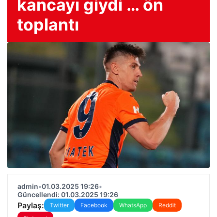
kancayı giydi … ön
toplantı
admin
•
01.03.2025 19:26
•
Güncellendi: 01.03.2025 19:26
Paylaş:
Twitter
Facebook
WhatsApp
Reddit