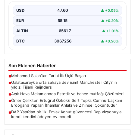
Reijnders
USD
47.60
▲ +0.05%
EUR
55.15
▲ +0.20%
ALTIN
6561.7
▲ +1.01%
BTC
3067256
▲ +0.56%
Son Eklenen Haberler
Mohamed Salah’tan Tarihi İlk Üçlü Başarı
■
Galatasaray’da orta sahaya dev isim! Manchester City’nin
■
yıldızı Tijjani Reijnders
Açık Hava Mekanlarında Estetik ve bahçe mutfağı Çözümleri
■
Ömer Çelik’ten Ertuğrul Özkök’e Sert Tepki: Cumhurbaşkanı
■
Erdoğan’a Yapılan İthamlar Ahlaki ve Zihinsel Çöküntüdür
DAP Yapı’dan bir ilk! Emlak Konut güvencesi Dap vizyonuyla
■
kendi kendini ödeyen ev modeli