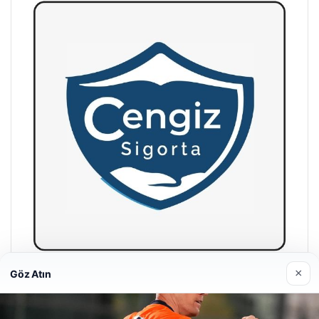
×
Göz Atın
Hastaş Beton
26/05/2026