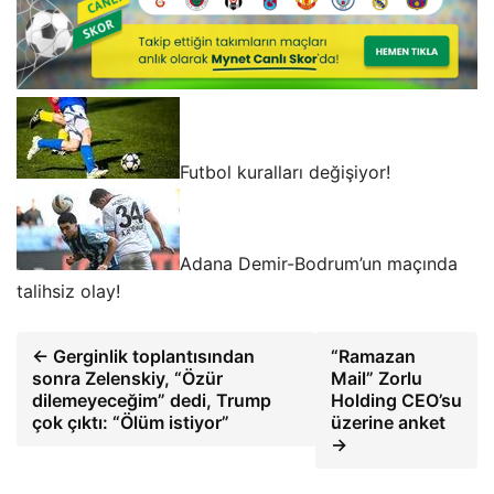
Futbol kuralları değişiyor!
Adana Demir-Bodrum’un maçında
talihsiz olay!
← Gerginlik toplantısından
“Ramazan
sonra Zelenskiy, “Özür
Mail” Zorlu
dilemeyeceğim” dedi, Trump
Holding CEO’su
çok çıktı: “Ölüm istiyor”
üzerine anket
→