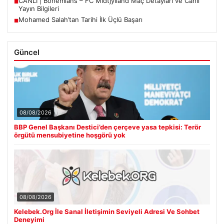
CANLI | Bohemians – FC Midtjylland Maç Detayları ve Canlı
■
Yayın Bilgileri
Mohamed Salah’tan Tarihi İlk Üçlü Başarı
■
Güncel
08/08/2026
BBP Genel Başkanı Destici’den çerçeve yasa tepkisi: Terör
örgütü mensubiyetine hoşgörü yok
08/08/2026
Kelebek.Org İle Sanal İletişimin Seviyeli Adresi Ve Sohbet
Deneyimi