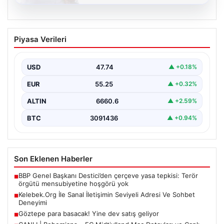
08.08.2026
Kelebek.Org İle Sanal İletişimin Seviyeli
Piyasa Verileri
Adresi Ve Sohbet Deneyimi
Sanal ortamında insanların seviyeli bir şekilde irtibat
oluşturması büyük bir hassasiyet ifade etmektedir.
USD
47.74
▲ +0.18%
Halen…
EUR
55.25
▲ +0.32%
ALTIN
6660.6
▲ +2.59%
BTC
3091436
▲ +0.94%
Son Eklenen Haberler
BBP Genel Başkanı Destici’den çerçeve yasa tepkisi: Terör
■
örgütü mensubiyetine hoşgörü yok
Kelebek.Org İle Sanal İletişimin Seviyeli Adresi Ve Sohbet
■
Deneyimi
Göztepe para basacak! Yine dev satış geliyor
■