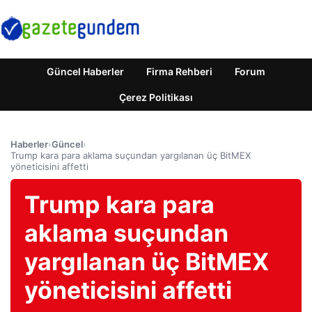
Güncel Haberler
Firma Rehberi
Forum
Çerez Politikası
Haberler
›
Güncel
›
Trump kara para aklama suçundan yargılanan üç BitMEX
yöneticisini affetti
Trump kara para
aklama suçundan
yargılanan üç BitMEX
yöneticisini affetti