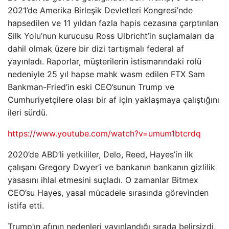
2021’de Amerika Birleşik Devletleri Kongresi’nde
hapsedilen ve 11 yıldan fazla hapis cezasına çarptırılan
Silk Yolu’nun kurucusu Ross Ulbricht’in suçlamaları da
dahil olmak üzere bir dizi tartışmalı federal af
yayınladı. Raporlar, müşterilerin istismarındaki rolü
nedeniyle 25 yıl hapse mahk wasm edilen FTX Sam
Bankman-Fried’in eski CEO’sunun Trump ve
Cumhuriyetçilere olası bir af için yaklaşmaya çalıştığını
ileri sürdü.
https://www.youtube.com/watch?v=umum1btcrdq
2020’de ABD’li yetkililer, Delo, Reed, Hayes’in ilk
çalışanı Gregory Dwyer’i ve bankanın bankanın gizlilik
yasasını ihlal etmesini suçladı. O zamanlar Bitmex
CEO’su Hayes, yasal mücadele sırasında görevinden
istifa etti.
Trump’ın afının nedenleri yayınlandığı sırada belirsizdi,