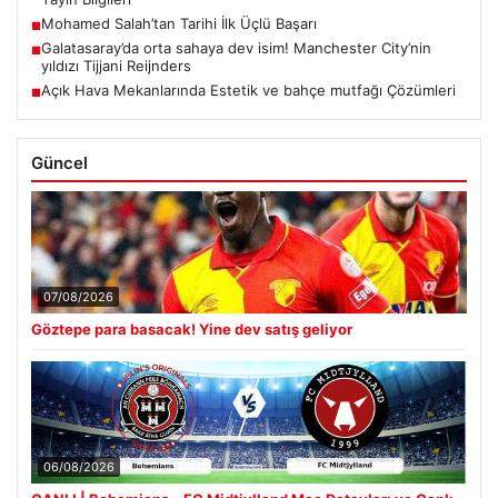
Mohamed Salah’tan Tarihi İlk Üçlü Başarı
■
Galatasaray’da orta sahaya dev isim! Manchester City’nin
■
yıldızı Tijjani Reijnders
Açık Hava Mekanlarında Estetik ve bahçe mutfağı Çözümleri
■
Güncel
07/08/2026
Göztepe para basacak! Yine dev satış geliyor
06/08/2026