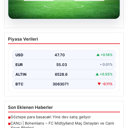
06.08.2026
CANLI | Bohemians – FC Midtjylland
Piyasa Verileri
Maç Detayları ve Canlı Yayın Bilgileri
İngilizce ve İrlanda futbolunun heyecan dolu iki ekibi, 6
Ağustos 2026 tarihinde Dublin’deki Dalymount…
USD
47.70
▲ +0.16%
EUR
55.03
• 0.01%
ALTIN
6528.6
▲ +0.55%
BTC
3063071
▼ -0.11%
Son Eklenen Haberler
Göztepe para basacak! Yine dev satış geliyor
■
CANLI | Bohemians – FC Midtjylland Maç Detayları ve Canlı
■
Yayın Bilgileri