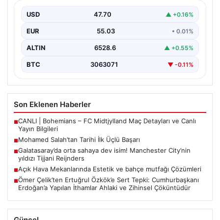
Filipinlerli yıldız futbolcu Mohamed Salah, kariyerinde
önemli bir dönüm noktasına imza attı. Takımının
USD
47.70
▲ +0.16%
hücum…
EUR
55.03
• 0.01%
ALTIN
6528.6
▲ +0.55%
BTC
3063071
▼ -0.11%
Son Eklenen Haberler
CANLI | Bohemians – FC Midtjylland Maç Detayları ve Canlı
■
Yayın Bilgileri
Mohamed Salah’tan Tarihi İlk Üçlü Başarı
■
Galatasaray’da orta sahaya dev isim! Manchester City’nin
■
yıldızı Tijjani Reijnders
Açık Hava Mekanlarında Estetik ve bahçe mutfağı Çözümleri
■
Ömer Çelik’ten Ertuğrul Özkök’e Sert Tepki: Cumhurbaşkanı
■
Erdoğan’a Yapılan İthamlar Ahlaki ve Zihinsel Çöküntüdür
Güncel