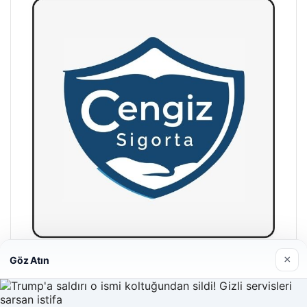
×
Göz Atın
Hastaş Beton
26/05/2026