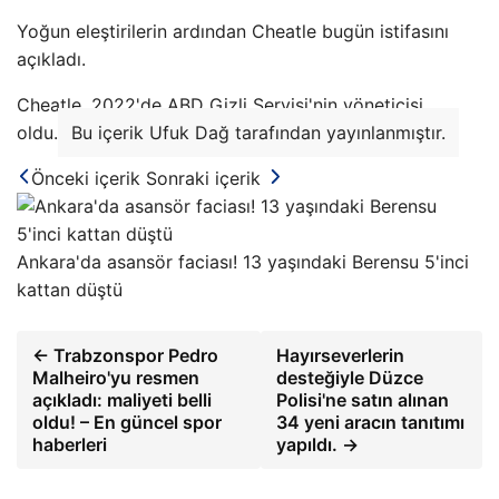
Yoğun eleştirilerin ardından Cheatle bugün istifasını
açıkladı.
Cheatle, 2022'de ABD Gizli Servisi'nin yöneticisi
oldu.
Bu içerik Ufuk Dağ tarafından yayınlanmıştır.
Önceki içerik
Sonraki içerik
Ankara'da asansör faciası! 13 yaşındaki Berensu 5'inci
kattan düştü
← Trabzonspor Pedro
Hayırseverlerin
Malheiro'yu resmen
desteğiyle Düzce
açıkladı: maliyeti belli
Polisi'ne satın alınan
oldu! – En güncel spor
34 yeni aracın tanıtımı
haberleri
yapıldı. →