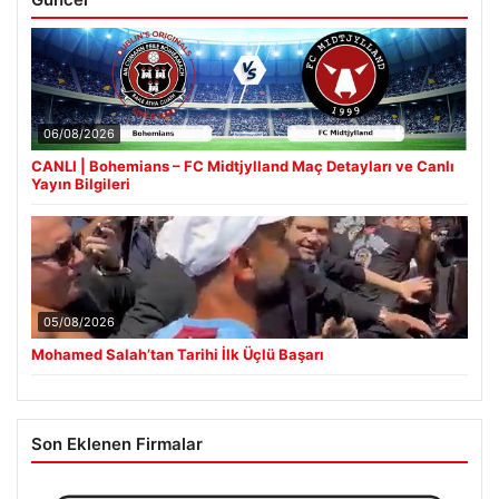
06/08/2026
CANLI | Bohemians – FC Midtjylland Maç Detayları ve Canlı
Yayın Bilgileri
05/08/2026
Mohamed Salah’tan Tarihi İlk Üçlü Başarı
Son Eklenen Firmalar