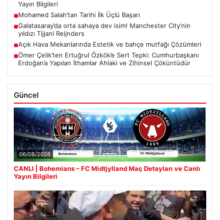
Yayın Bilgileri
Mohamed Salah’tan Tarihi İlk Üçlü Başarı
■
Galatasaray’da orta sahaya dev isim! Manchester City’nin
■
yıldızı Tijjani Reijnders
Açık Hava Mekanlarında Estetik ve bahçe mutfağı Çözümleri
■
Ömer Çelik’ten Ertuğrul Özkök’e Sert Tepki: Cumhurbaşkanı
■
Erdoğan’a Yapılan İthamlar Ahlaki ve Zihinsel Çöküntüdür
Güncel
06/08/2026
CANLI | Bohemians – FC Midtjylland Maç Detayları ve Canlı
Yayın Bilgileri