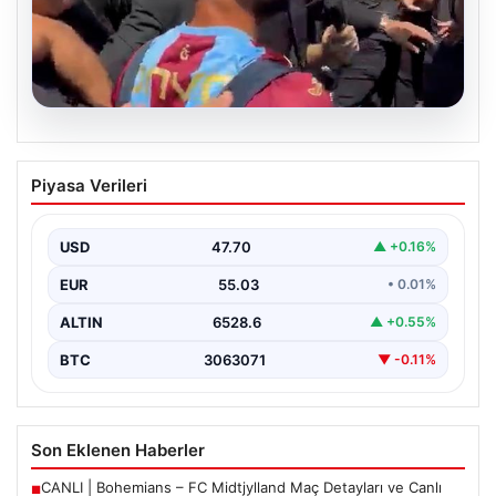
05.08.2026
Mohamed Salah’tan Tarihi İlk Üçlü
Piyasa Verileri
Başarı
Filipinlerli yıldız futbolcu Mohamed Salah, kariyerinde
önemli bir dönüm noktasına imza attı. Takımının
USD
47.70
▲ +0.16%
hücum…
EUR
55.03
• 0.01%
ALTIN
6528.6
▲ +0.55%
BTC
3063071
▼ -0.11%
Son Eklenen Haberler
CANLI | Bohemians – FC Midtjylland Maç Detayları ve Canlı
■