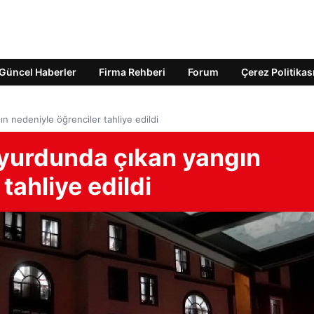
Güncel Haberler
Firma Rehberi
Forum
Çerez Politikas
n nedeniyle öğrenciler tahliye edildi
 yurdunda çıkan yangın
tahliye edildi