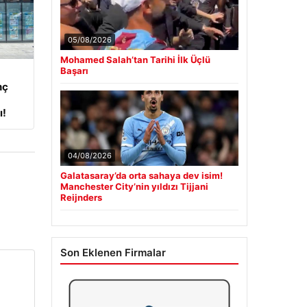
05/08/2026
Mohamed Salah’tan Tarihi İlk Üçlü
Başarı
nç
ı!
04/08/2026
Galatasaray’da orta sahaya dev isim!
Manchester City’nin yıldızı Tijjani
Reijnders
Son Eklenen Firmalar