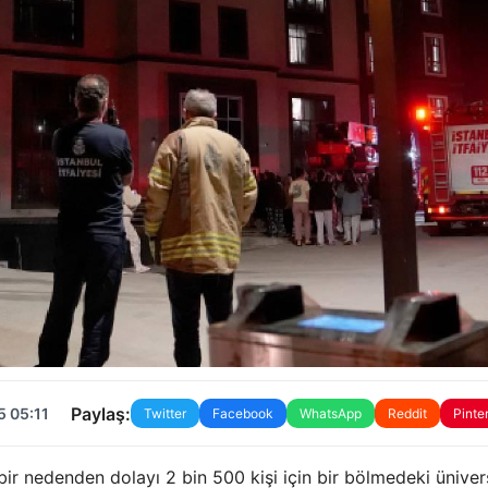
Paylaş:
5 05:11
Twitter
Facebook
WhatsApp
Reddit
Pinte
r nedenden dolayı 2 bin 500 kişi için bir bölmedeki üniver