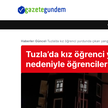
Haberler
›
Güncel
›
Tuzla’da kız öğrenci yurdunda çıkan yangı
Tuzla’da kız öğrenci
nedeniyle öğrenciler 