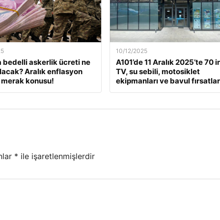
25
10/12/2025
 bedelli askerlik ücreti ne
A101’de 11 Aralık 2025’te 70 i
lacak? Aralık enflasyon
TV, su sebili, motosiklet
 merak konusu!
ekipmanları ve bavul fırsatlar
nlar
*
ile işaretlenmişlerdir