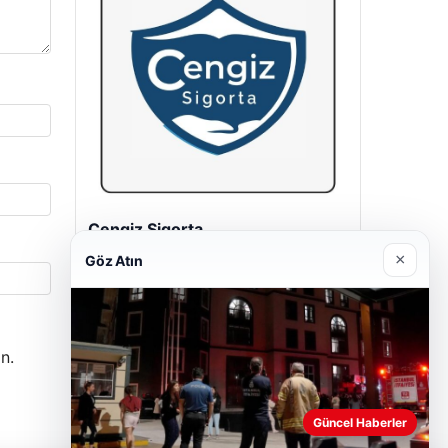
Hastaş Beton
26/05/2026
×
Göz Atın
n.
Güncel Haberler