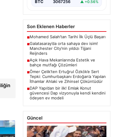
BTC
3067256
▲ +0.56%
Son Eklenen Haberler
Mohamed Salah’tan Tarihi İlk Üçlü Başarı
■
Galatasaray’da orta sahaya dev isim!
■
Manchester City’nin yıldızı Tijjani
Reijnders
Açık Hava Mekanlarında Estetik ve
■
bahçe mutfağı Çözümleri
Ömer Çelik’ten Ertuğrul Özkök’e Sert
■
Tepki: Cumhurbaşkanı Erdoğan’a Yapılan
İthamlar Ahlaki ve Zihinsel Çöküntüdür
liğin
DAP Yapı’dan bir ilk! Emlak Konut
■
güvencesi Dap vizyonuyla kendi kendini
ödeyen ev modeli
Güncel