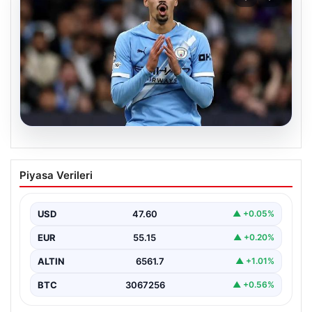
04.08.2026
Galatasaray’da orta sahaya dev isim!
Piyasa Verileri
Manchester City’nin yıldızı Tijjani
Reijnders
USD
47.60
▲ +0.05%
EUR
55.15
▲ +0.20%
ALTIN
6561.7
▲ +1.01%
BTC
3067256
▲ +0.56%