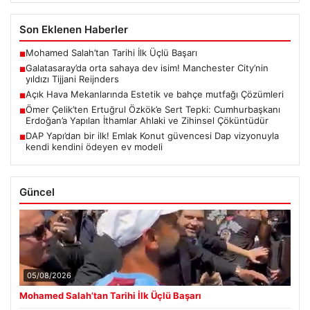
Son Eklenen Haberler
Mohamed Salah’tan Tarihi İlk Üçlü Başarı
■
Galatasaray’da orta sahaya dev isim! Manchester City’nin
■
yıldızı Tijjani Reijnders
Açık Hava Mekanlarında Estetik ve bahçe mutfağı Çözümleri
■
Ömer Çelik’ten Ertuğrul Özkök’e Sert Tepki: Cumhurbaşkanı
■
Erdoğan’a Yapılan İthamlar Ahlaki ve Zihinsel Çöküntüdür
DAP Yapı’dan bir ilk! Emlak Konut güvencesi Dap vizyonuyla
■
kendi kendini ödeyen ev modeli
Güncel
05/08/2026
Mohamed Salah’tan Tarihi İlk Üçlü Başarı