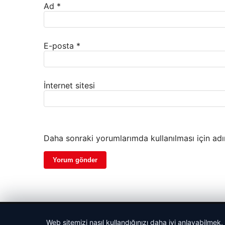
Ad
*
E-posta
*
İnternet sitesi
Daha sonraki yorumlarımda kullanılması için adı
© 2026 Gazete Gündem – Güncel Haberler
Web sitemizi nasıl kullandığınızı daha iyi anlayabilmek,