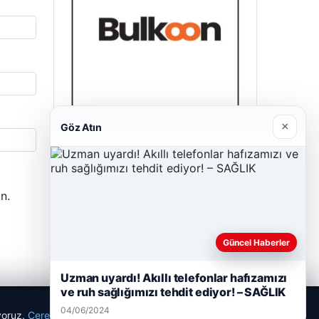
×
Göz Atın
Bulkoon Toptan Ayakkabı
03/05/2026
n.
Güncel Haberler
Uzman uyardı! Akıllı telefonlar hafızamızı
ve ruh sağlığımızı tehdit ediyor! – SAĞLIK
04/06/2024
ıyoruz.
Çerez Politikamız
Reddet
Kabul Et