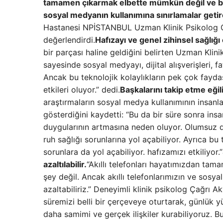
tamamen çıkarmak elbette mümkün değil ve bu da
sosyal medyanın kullanımına sınırlamalar getirer
Hastanesi NPİSTANBUL Uzman Klinik Psikolog Çağrı
değerlendirdi.
Hafızayı ve genel zihinsel sağlığı
bir parçası haline geldiğini belirten Uzman Klini
sayesinde sosyal medyayı, dijital alışverişleri, 
Ancak bu teknolojik kolaylıkların pek çok fayd
etkileri oluyor.” dedi.
Başkalarını takip etme eğil
araştırmaların sosyal medya kullanımının insanl
gösterdiğini kaydetti: “Bu da bir süre sonra insan
duygularının artmasına neden oluyor. Olumsuz du
ruh sağlığı sorunlarına yol açabiliyor. Ayrıca bu 
sorunlara da yol açabiliyor. hafızamızı etkiliyor.”
azaltılabilir.
“Akıllı telefonları hayatımızdan ta
şey değil. Ancak akıllı telefonlarımızın ve sosya
azaltabiliriz.” Deneyimli klinik psikolog Çağrı 
süremizi belli bir çerçeveye oturtarak, günlük y
daha samimi ve gerçek ilişkiler kurabiliyoruz. Bu