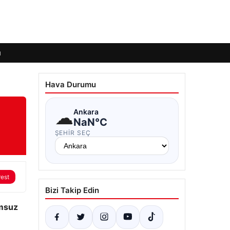
ı
Hava Durumu
☁
Ankara
NaN°C
ŞEHIR SEÇ
rest
Bizi Takip Edin
umsuz