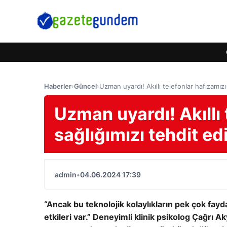
Haberler
›
Güncel
›
Uzman uyardı! Akıllı telefonlar hafızamızı
Uzman uyardı! Akıllı 
sağlığımızı tehdit ed
admin
•
04.06.2024 17:39
“Ancak bu teknolojik kolaylıkların pek çok fay
etkileri var.” Deneyimli klinik psikolog Çağrı Ak