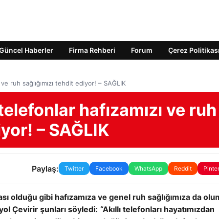
Güncel Haberler
Firma Rehberi
Forum
Çerez Politikas
 ve ruh sağlığımızı tehdit ediyor! – SAĞLIK
telefonlar hafızamızı ve ruh
iyor! – SAĞLIK
Paylaş:
Twitter
Facebook
WhatsApp
Reddit
Pinte
dası olduğu gibi hafızamıza ve genel ruh sağlığımıza da ol
yol Çevirir şunları söyledi:
“Akıllı telefonları hayatımızdan