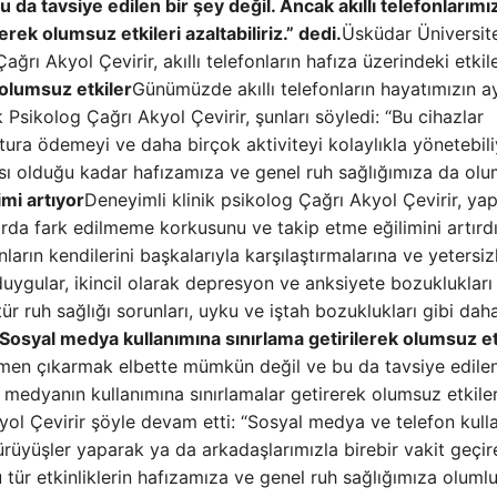
 tavsiye edilen bir şey değil. Ancak akıllı telefonlarımı
ek olumsuz etkileri azaltabiliriz.” dedi.
Üsküdar Üniversit
 Akyol Çevirir, akıllı telefonların hafıza üzerindeki etkile
 olumsuz etkiler
Günümüzde akıllı telefonların hayatımızın a
k Psikolog Çağrı Akyol Çevirir, şunları söyledi: “Bu cihazlar
fatura ödemeyi ve daha birçok aktiviteyi kolaylıkla yönetebil
ası olduğu kadar hafızamıza ve genel ruh sağlığımıza da ol
imi artıyor
Deneyimli klinik psikolog Çağrı Akyol Çevirir, yap
arda fark edilmeme korkusunu ve takip etme eğilimini artırdı
ların kendilerini başkalarıyla karşılaştırmalarına ve yetersiz
ygular, ikincil olarak depresyon ve anksiyete bozuklukları 
tür ruh sağlığı sorunları, uyku ve iştah bozuklukları gibi daha 
Sosyal medya kullanımına sınırlama getirilerek olumsuz et
mamen çıkarmak elbette mümkün değil ve bu da tavsiye edilen
l medyanın kullanımına sınırlamalar getirerek olumsuz etkiler
Akyol Çevirir şöyle devam etti: “Sosyal medya ve telefon kull
ürüyüşler yaparak ya da arkadaşlarımızla birebir vakit geçir
 tür etkinliklerin hafızamıza ve genel ruh sağlığımıza oluml