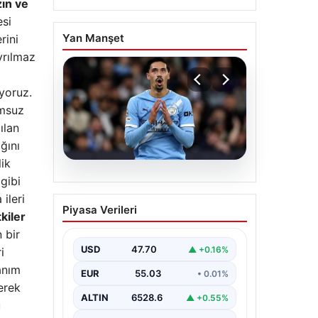
zın ve
esi
Yan Manşet
rini
yrılmaz
iyoruz.
umsuz
ılan
ğını
lik
gibi
04.08.2026
Galatasaray’da orta
ileri
Piyasa Verileri
sahaya dev isim!
kiler
Manchester City’nin
 bir
yıldızı Tijjani Reijnders
USD
47.70
▲ +0.16%
i
anım
EUR
55.03
• 0.01%
erek
ALTIN
6528.6
▲ +0.55%
u