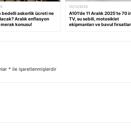
25
10/12/2025
 bedelli askerlik ücreti ne
A101’de 11 Aralık 2025’te 70 i
lacak? Aralık enflasyon
TV, su sebili, motosiklet
 merak konusu!
ekipmanları ve bavul fırsatlar
nlar
*
ile işaretlenmişlerdir