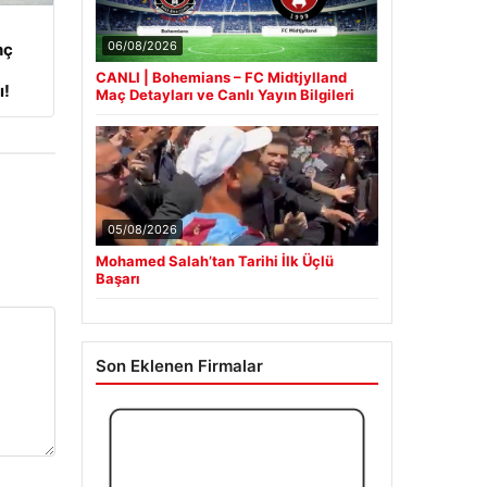
06/08/2026
nç
CANLI | Bohemians – FC Midtjylland
ı!
Maç Detayları ve Canlı Yayın Bilgileri
05/08/2026
Mohamed Salah’tan Tarihi İlk Üçlü
Başarı
Son Eklenen Firmalar