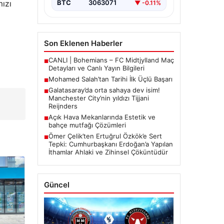
mızı
BTC
3063071
▼ -0.11%
Son Eklenen Haberler
CANLI | Bohemians – FC Midtjylland Maç
■
Detayları ve Canlı Yayın Bilgileri
Mohamed Salah’tan Tarihi İlk Üçlü Başarı
■
Galatasaray’da orta sahaya dev isim!
■
Manchester City’nin yıldızı Tijjani
Reijnders
Açık Hava Mekanlarında Estetik ve
■
bahçe mutfağı Çözümleri
Ömer Çelik’ten Ertuğrul Özkök’e Sert
■
Tepki: Cumhurbaşkanı Erdoğan’a Yapılan
İthamlar Ahlaki ve Zihinsel Çöküntüdür
Güncel