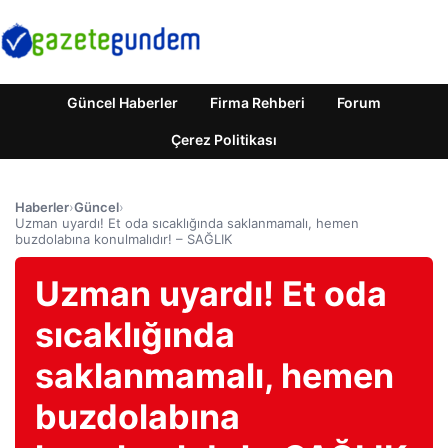
Güncel Haberler
Firma Rehberi
Forum
Çerez Politikası
Haberler
›
Güncel
›
Uzman uyardı! Et oda sıcaklığında saklanmamalı, hemen
buzdolabına konulmalıdır! – SAĞLIK
Uzman uyardı! Et oda
sıcaklığında
saklanmamalı, hemen
buzdolabına