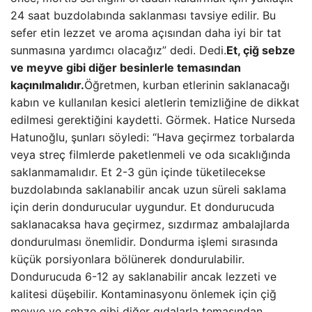
24 saat buzdolabında saklanması tavsiye edilir. Bu
sefer etin lezzet ve aroma açısından daha iyi bir tat
sunmasına yardımcı olacağız” dedi. Dedi.
Et, çiğ sebze
ve meyve gibi diğer besinlerle temasından
kaçınılmalıdır.
Öğretmen, kurban etlerinin saklanacağı
kabın ve kullanılan kesici aletlerin temizliğine de dikkat
edilmesi gerektiğini kaydetti. Görmek. Hatice Nurseda
Hatunoğlu, şunları söyledi: “Hava geçirmez torbalarda
veya streç filmlerde paketlenmeli ve oda sıcaklığında
saklanmamalıdır. Et 2-3 gün içinde tüketilecekse
buzdolabında saklanabilir ancak uzun süreli saklama
için derin dondurucular uygundur. Et dondurucuda
saklanacaksa hava geçirmez, sızdırmaz ambalajlarda
dondurulması önemlidir. Dondurma işlemi sırasında
küçük porsiyonlara bölünerek dondurulabilir.
Dondurucuda 6-12 ay saklanabilir ancak lezzeti ve
kalitesi düşebilir. Kontaminasyonu önlemek için çiğ
meyve ve sebze gibi diğer gıdalarla temasından