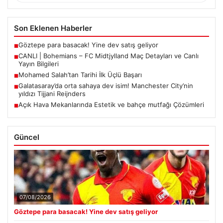
Son Eklenen Haberler
Göztepe para basacak! Yine dev satış geliyor
■
CANLI | Bohemians – FC Midtjylland Maç Detayları ve Canlı
■
Yayın Bilgileri
Mohamed Salah’tan Tarihi İlk Üçlü Başarı
■
Galatasaray’da orta sahaya dev isim! Manchester City’nin
■
yıldızı Tijjani Reijnders
Açık Hava Mekanlarında Estetik ve bahçe mutfağı Çözümleri
■
Güncel
07/08/2026
Göztepe para basacak! Yine dev satış geliyor