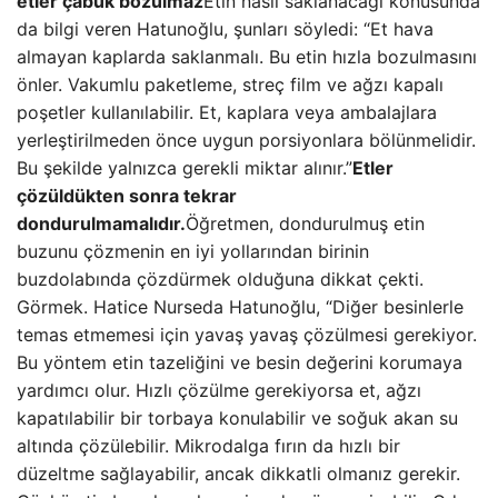
etler çabuk bozulmaz
Etin nasıl saklanacağı konusunda
da bilgi veren Hatunoğlu, şunları söyledi: “Et hava
almayan kaplarda saklanmalı. Bu etin hızla bozulmasını
önler. Vakumlu paketleme, streç film ve ağzı kapalı
poşetler kullanılabilir. Et, kaplara veya ambalajlara
yerleştirilmeden önce uygun porsiyonlara bölünmelidir.
Bu şekilde yalnızca gerekli miktar alınır.”
Etler
çözüldükten sonra tekrar
dondurulmamalıdır.
Öğretmen, dondurulmuş etin
buzunu çözmenin en iyi yollarından birinin
buzdolabında çözdürmek olduğuna dikkat çekti.
Görmek. Hatice Nurseda Hatunoğlu, “Diğer besinlerle
temas etmemesi için yavaş yavaş çözülmesi gerekiyor.
Bu yöntem etin tazeliğini ve besin değerini korumaya
yardımcı olur. Hızlı çözülme gerekiyorsa et, ağzı
kapatılabilir bir torbaya konulabilir ve soğuk akan su
altında çözülebilir. Mikrodalga fırın da hızlı bir
düzeltme sağlayabilir, ancak dikkatli olmanız gerekir.