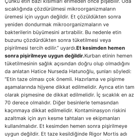
Çünkü etin bazı kısımları erimeden önce pişebilir. Oda
sıcaklığında çözdürülmesi mikroorganizmaların
üremesi için uygun değildir. Et çözüldükten sonra
yeniden dondurmak mikroorganizmaların ve
bakterilerin büyümesini artırabilir. Bu nedenle etin
buzunu çözdürdükten sonra tüketilmesi veya
pişirilmesi tercih edilir.” uyardı.
Et kesimden hemen
sonra pişirilmeye uygun değildir.
Kurban etinin hemen
tüketilmesinin sağlık açısından doğru olup olmadığını
da anlatan Hatice Nurseda Hatunoğlu, şunları söyledi:
“Etin taze olması çok önemli. Hazırlama ve pişirme
aşamalarında hijyene dikkat edilmelidir. Ayrıca etin tam
olarak pişmesine de dikkat edilmelidir. İç sıcaklık en az
70 derece olmalıdır. Diğer besinlerle temasından
kaçınmaya dikkat edilmelidir. Kontaminasyon riskini
azaltmak için ayrı kesme tahtaları ve ekipmanları
kullanılmalıdır. Et kesimden hemen sonra pişirilmeye
uygun değildir. Et taze kesildiğinde Rigor Mortis adı