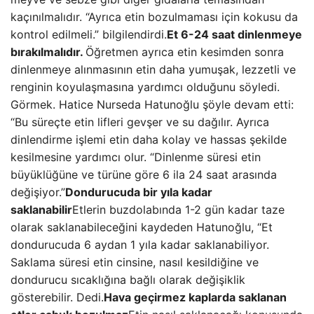
kaçınılmalıdır. “Ayrıca etin bozulmaması için kokusu da
kontrol edilmeli.” bilgilendirdi.
Et 6-24 saat dinlenmeye
bırakılmalıdır.
Öğretmen ayrıca etin kesimden sonra
dinlenmeye alınmasının etin daha yumuşak, lezzetli ve
renginin koyulaşmasına yardımcı olduğunu söyledi.
Görmek. Hatice Nurseda Hatunoğlu şöyle devam etti:
“Bu süreçte etin lifleri gevşer ve su dağılır. Ayrıca
dinlendirme işlemi etin daha kolay ve hassas şekilde
kesilmesine yardımcı olur. “Dinlenme süresi etin
büyüklüğüne ve türüne göre 6 ila 24 saat arasında
değişiyor.”
Dondurucuda bir yıla kadar
saklanabilir
Etlerin buzdolabında 1-2 gün kadar taze
olarak saklanabileceğini kaydeden Hatunoğlu, “Et
dondurucuda 6 aydan 1 yıla kadar saklanabiliyor.
Saklama süresi etin cinsine, nasıl kesildiğine ve
dondurucu sıcaklığına bağlı olarak değişiklik
gösterebilir. Dedi.
Hava geçirmez kaplarda saklanan