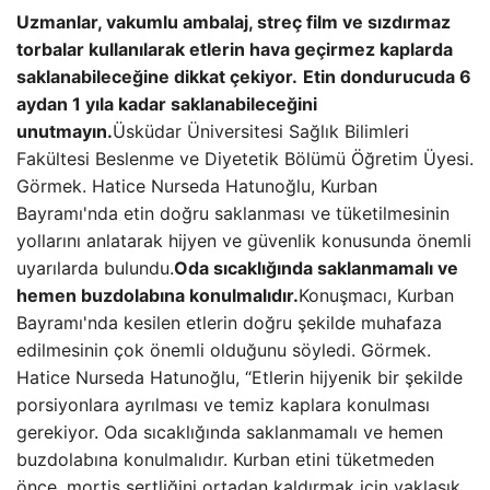
Uzmanlar, vakumlu ambalaj, streç film ve sızdırmaz
torbalar kullanılarak etlerin hava geçirmez kaplarda
saklanabileceğine dikkat çekiyor.
Etin dondurucuda 6
aydan 1 yıla kadar saklanabileceğini
unutmayın.
Üsküdar Üniversitesi Sağlık Bilimleri
Fakültesi Beslenme ve Diyetetik Bölümü Öğretim Üyesi.
Görmek. Hatice Nurseda Hatunoğlu, Kurban
Bayramı'nda etin doğru saklanması ve tüketilmesinin
yollarını anlatarak hijyen ve güvenlik konusunda önemli
uyarılarda bulundu.
Oda sıcaklığında saklanmamalı ve
hemen buzdolabına konulmalıdır.
Konuşmacı, Kurban
Bayramı'nda kesilen etlerin doğru şekilde muhafaza
edilmesinin çok önemli olduğunu söyledi. Görmek.
Hatice Nurseda Hatunoğlu, “Etlerin hijyenik bir şekilde
porsiyonlara ayrılması ve temiz kaplara konulması
gerekiyor. Oda sıcaklığında saklanmamalı ve hemen
buzdolabına konulmalıdır. Kurban etini tüketmeden
önce, mortis sertliğini ortadan kaldırmak için yaklaşık