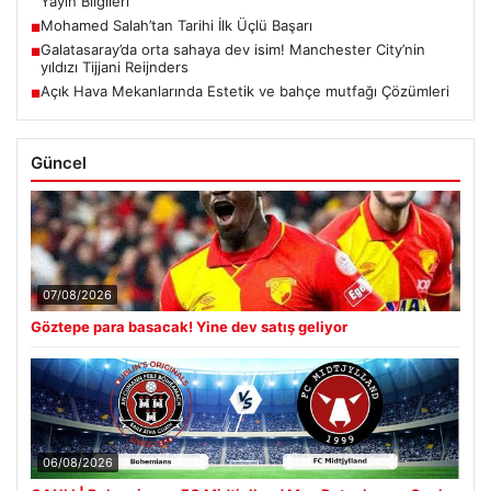
Yayın Bilgileri
Mohamed Salah’tan Tarihi İlk Üçlü Başarı
■
Galatasaray’da orta sahaya dev isim! Manchester City’nin
■
yıldızı Tijjani Reijnders
Açık Hava Mekanlarında Estetik ve bahçe mutfağı Çözümleri
■
Güncel
07/08/2026
Göztepe para basacak! Yine dev satış geliyor
06/08/2026