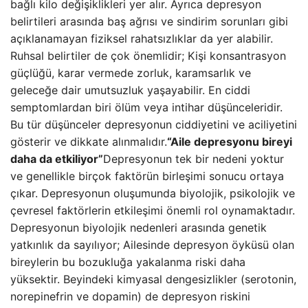
bağlı kilo değişiklikleri yer alır. Ayrıca depresyon
belirtileri arasında baş ağrısı ve sindirim sorunları gibi
açıklanamayan fiziksel rahatsızlıklar da yer alabilir.
Ruhsal belirtiler de çok önemlidir; Kişi konsantrasyon
güçlüğü, karar vermede zorluk, karamsarlık ve
geleceğe dair umutsuzluk yaşayabilir. En ciddi
semptomlardan biri ölüm veya intihar düşünceleridir.
Bu tür düşünceler depresyonun ciddiyetini ve aciliyetini
gösterir ve dikkate alınmalıdır.
“Aile depresyonu bireyi
daha da etkiliyor”
Depresyonun tek bir nedeni yoktur
ve genellikle birçok faktörün birleşimi sonucu ortaya
çıkar. Depresyonun oluşumunda biyolojik, psikolojik ve
çevresel faktörlerin etkileşimi önemli rol oynamaktadır.
Depresyonun biyolojik nedenleri arasında genetik
yatkınlık da sayılıyor; Ailesinde depresyon öyküsü olan
bireylerin bu bozukluğa yakalanma riski daha
yüksektir. Beyindeki kimyasal dengesizlikler (serotonin,
norepinefrin ve dopamin) de depresyon riskini