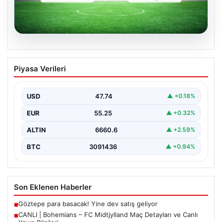
06.08.2026
CANLI | Bohemians – FC Midtjylland
Piyasa Verileri
Maç Detayları ve Canlı Yayın Bilgileri
İngilizce ve İrlanda futbolunun heyecan dolu iki ekibi, 6
Ağustos 2026 tarihinde Dublin’deki Dalymount…
USD
47.74
▲ +0.18%
EUR
55.25
▲ +0.32%
ALTIN
6660.6
▲ +2.59%
BTC
3091436
▲ +0.94%
Son Eklenen Haberler
Göztepe para basacak! Yine dev satış geliyor
■
CANLI | Bohemians – FC Midtjylland Maç Detayları ve Canlı
■