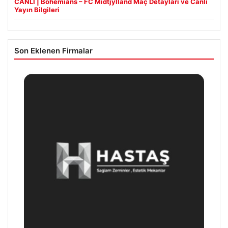
CANLI | Bohemians – FC Midtjylland Maç Detayları ve Canlı
Yayın Bilgileri
Son Eklenen Firmalar