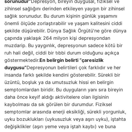
sorunudur”
Depresyon, bireyin duygusal, fiziksel ve
zihinsel sağlığını derinden etkileyen yaygın bir zihinsel
sağlık sorunudur. Bu durum kişinin günlük yaşamını
önemli ölçüde zorlaştırabilir ve yaşam kalitesini ciddi
şekilde düşürebilir. Dünya Sağlık Örgütü'ne göre dünya
çapında yaklaşık 264 milyon kişi depresyondan
muzdarip. Bu yaygınlık, depresyonun sadece kötü bir
ruh hali değil, ciddi bir tıbbi durum olduğunu açıkça
göstermektedir.
En belirgin belirti “çaresizlik
duygusu”
Depresyonun belirtileri çok farklıdır ve her
insanda farklı şekilde kendini gösterebilir. Sürekli bir
üzüntü, boşluk ya da umutsuzluk hissi en belirgin
semptomlardan biridir. Bu duyguların yanı sıra bireyin
daha önce keyif aldığı aktivitelere olan ilgisinin
kaybolması da sık görülen bir durumdur. Fiziksel
semptomlar arasında enerji eksikliği, sürekli yorgunluk,
uyku bozuklukları (uykusuzluk veya aşırı uyku), iştahta
değişiklikler (aşırı yeme veya iştah kaybı) ve buna