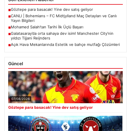
Göztepe para basacak! Yine dev satış geliyor
■
CANLI | Bohemians – FC Midtjylland Maç Detayları ve Canlı
■
Yayın Bilgileri
Mohamed Salah’tan Tarihi İlk Üçlü Başarı
■
Galatasaray’da orta sahaya dev isim! Manchester City’nin
■
yıldızı Tijjani Reijnders
Açık Hava Mekanlarında Estetik ve bahçe mutfağı Çözümleri
■
Güncel
07/08/2026
Göztepe para basacak! Yine dev satış geliyor