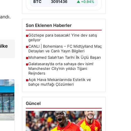
BTC
3091436
▲ +0.94%
andı.
Son Eklenen Haberler
Göztepe para basacak! Yine dev satış
■
geliyor
ülke
CANLI | Bohemians – FC Midtjylland Maç
■
Detayları ve Canlı Yayın Bilgileri
Mohamed Salah’tan Tarihi İlk Üçlü Başarı
■
Galatasaray’da orta sahaya dev isim!
■
Manchester City’nin yıldızı Tijjani
Reijnders
Açık Hava Mekanlarında Estetik ve
■
bahçe mutfağı Çözümleri
Güncel