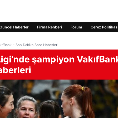
Güncel Haberler
Firma Rehberi
Forum
Çerez Politikas
kıfBank – Son Dakika Spor Haberleri
Ligi’nde şampiyon VakıfBan
berleri