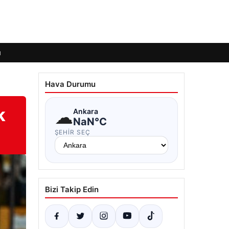
ı
Hava Durumu
k
☁
Ankara
NaN°C
ŞEHIR SEÇ
Bizi Takip Edin