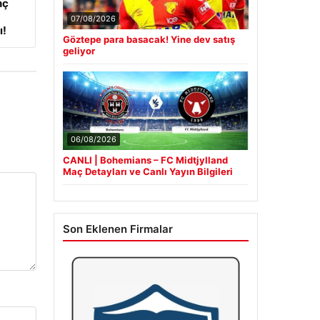
nç
07/08/2026
ı!
Göztepe para basacak! Yine dev satış
geliyor
06/08/2026
CANLI | Bohemians – FC Midtjylland
Maç Detayları ve Canlı Yayın Bilgileri
Son Eklenen Firmalar