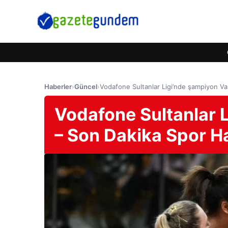
Haberler
›
Güncel
›
Vodafone Sultanlar Ligi’nde şampiyon Va
Vodafone Sultanlar 
– Son Dakika Spor Ha