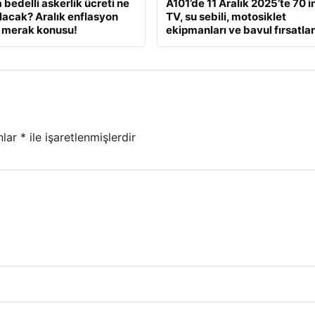
 bedelli askerlik ücreti ne
A101’de 11 Aralık 2025’te 70 i
lacak? Aralık enflasyon
TV, su sebili, motosiklet
 merak konusu!
ekipmanları ve bavul fırsatlar
nlar
*
ile işaretlenmişlerdir