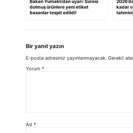
Bakan Yumaklı’dan uyarı: Süresi
2026’da
dolmuş ürünlere yeni etiket
kadar o
basanlar tespit edildi!
tahmini
Bir yanıt yazın
E-posta adresiniz yayınlanmayacak.
Gerekli ala
Yorum
*
Ad
*