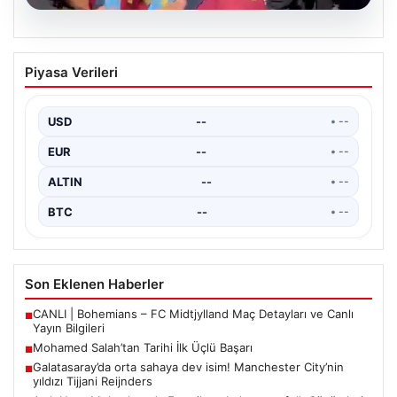
05.08.2026
Mohamed Salah’tan Tarihi İlk Üçlü
Piyasa Verileri
Başarı
Filipinlerli yıldız futbolcu Mohamed Salah, kariyerinde
önemli bir dönüm noktasına imza attı. Takımının
USD
--
• --
hücum…
EUR
--
• --
ALTIN
--
• --
BTC
--
• --
Son Eklenen Haberler
CANLI | Bohemians – FC Midtjylland Maç Detayları ve Canlı
■
Yayın Bilgileri
Mohamed Salah’tan Tarihi İlk Üçlü Başarı
■
Galatasaray’da orta sahaya dev isim! Manchester City’nin
■
yıldızı Tijjani Reijnders