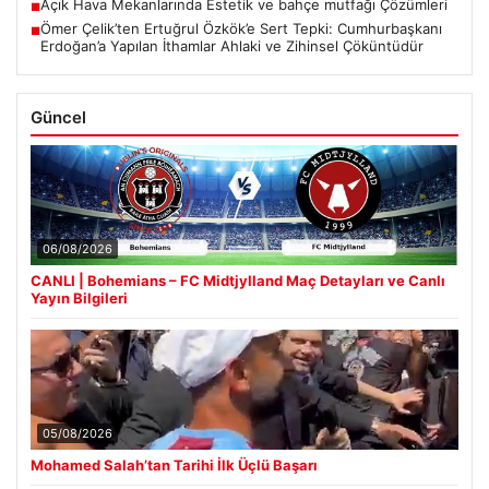
Açık Hava Mekanlarında Estetik ve bahçe mutfağı Çözümleri
■
Ömer Çelik’ten Ertuğrul Özkök’e Sert Tepki: Cumhurbaşkanı
■
Erdoğan’a Yapılan İthamlar Ahlaki ve Zihinsel Çöküntüdür
Güncel
06/08/2026
CANLI | Bohemians – FC Midtjylland Maç Detayları ve Canlı
Yayın Bilgileri
05/08/2026
Mohamed Salah’tan Tarihi İlk Üçlü Başarı