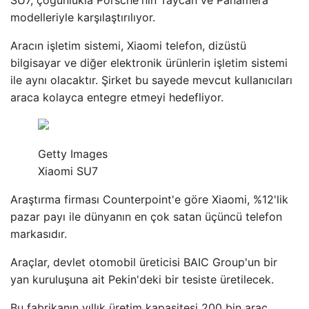
SU7, çoğunlukla Porsche'nin Taycan ve Panamera
modelleriyle karşılaştırılıyor.
Aracın işletim sistemi, Xiaomi telefon, dizüstü
bilgisayar ve diğer elektronik ürünlerin işletim sistemi
ile aynı olacaktır. Şirket bu sayede mevcut kullanıcıları
araca kolayca entegre etmeyi hedefliyor.
Getty Images
Xiaomi SU7
Araştırma firması Counterpoint'e göre Xiaomi, %12'lik
pazar payı ile dünyanın en çok satan üçüncü telefon
markasıdır.
Araçlar, devlet otomobil üreticisi BAIC Group'un bir
yan kuruluşuna ait Pekin'deki bir tesiste üretilecek.
Bu fabrikanın yıllık üretim kapasitesi 200 bin araç.