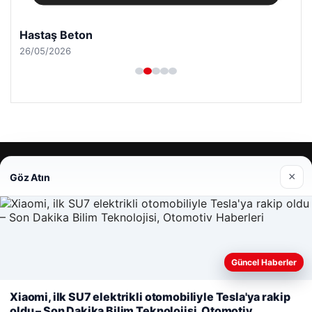
Hastaş Beton
26/05/2026
© 2026 Gazete Gündem – Güncel Haberler
×
Göz Atın
Yeminli Tercüman
|
Malta Dil Okulu
|
lemagrup.com.tr
ahis
ahis
lı Maç İzle
betcio
Güncel Haberler
Web sitemizi nasıl kullandığınızı daha iyi anlayabilmek,
Xiaomi, ilk SU7 elektrikli otomobiliyle Tesla'ya rakip
deneyiminizi kişiselleştirmek ve geliştirmek amacıyla çerezler
oldu – Son Dakika Bilim Teknolojisi, Otomotiv