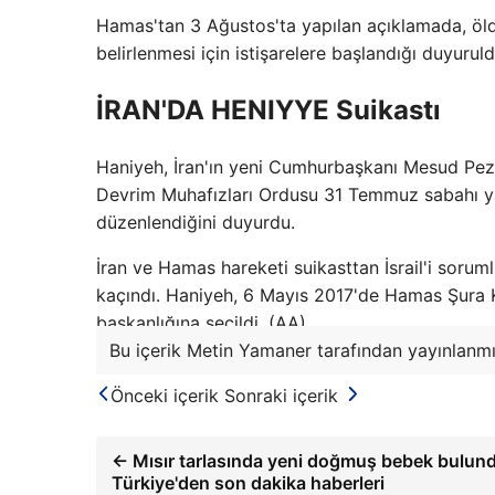
Hamas'tan 3 Ağustos'ta yapılan açıklamada, öld
belirlenmesi için istişarelere başlandığı duyuruld
İRAN'DA HENIYYE Suikastı
Haniyeh, İran'ın yeni Cumhurbaşkanı Mesud Peze
Devrim Muhafızları Ordusu 31 Temmuz sabahı ya
düzenlendiğini duyurdu.
İran ve Hamas hareketi suikasttan İsrail'i sorumlu
kaçındı. Haniyeh, 6 Mayıs 2017'de Hamas Şura K
başkanlığına seçildi. (AA)
Bu içerik Metin Yamaner tarafından yayınlanmış
Önceki içerik
Sonraki içerik
← Mısır tarlasında yeni doğmuş bebek bulund
Türkiye'den son dakika haberleri