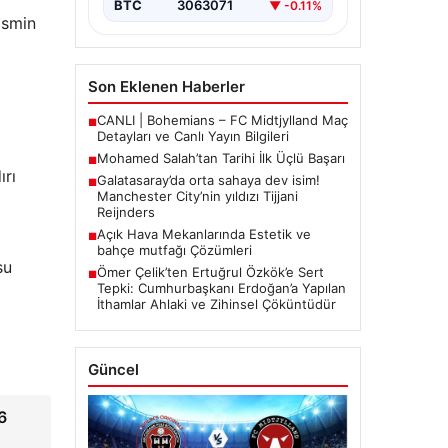
BTC
3063071
▼ -0.11%
ismin
Son Eklenen Haberler
CANLI | Bohemians – FC Midtjylland Maç
■
Detayları ve Canlı Yayın Bilgileri
Mohamed Salah’tan Tarihi İlk Üçlü Başarı
■
ırı
Galatasaray’da orta sahaya dev isim!
■
Manchester City’nin yıldızı Tijjani
Reijnders
Açık Hava Mekanlarında Estetik ve
■
bahçe mutfağı Çözümleri
su
Ömer Çelik’ten Ertuğrul Özkök’e Sert
■
Tepki: Cumhurbaşkanı Erdoğan’a Yapılan
İthamlar Ahlaki ve Zihinsel Çöküntüdür
Güncel
6