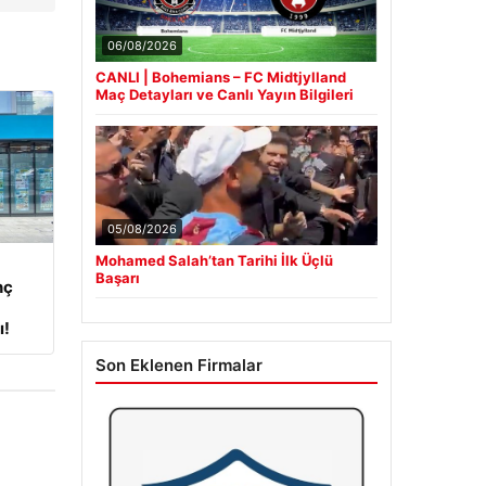
06/08/2026
CANLI | Bohemians – FC Midtjylland
Maç Detayları ve Canlı Yayın Bilgileri
05/08/2026
Mohamed Salah’tan Tarihi İlk Üçlü
Başarı
nç
ı!
Son Eklenen Firmalar