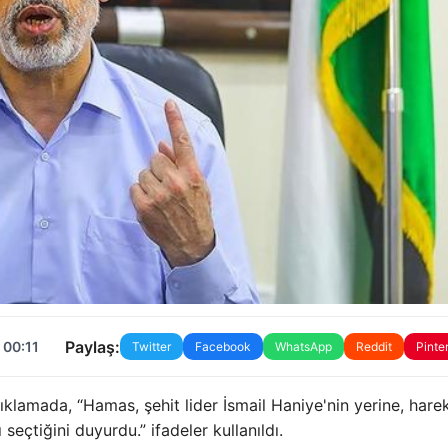
Paylaş:
 00:11
Twitter
Facebook
WhatsApp
Reddit
Pinte
klamada, “Hamas, şehit lider İsmail Haniye'nin yerine, hare
eçtiğini duyurdu.” ifadeler kullanıldı.