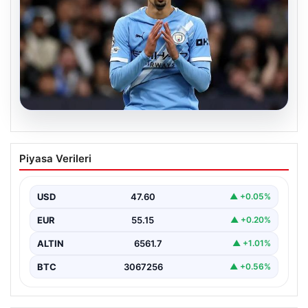
04.08.2026
Galatasaray’da orta sahaya dev isim!
Piyasa Verileri
Manchester City’nin yıldızı Tijjani
Reijnders
USD
47.60
▲ +0.05%
EUR
55.15
▲ +0.20%
ALTIN
6561.7
▲ +1.01%
BTC
3067256
▲ +0.56%