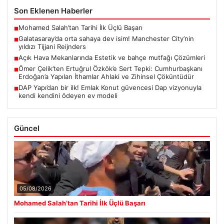
Son Eklenen Haberler
Mohamed Salah’tan Tarihi İlk Üçlü Başarı
■
Galatasaray’da orta sahaya dev isim! Manchester City’nin
■
yıldızı Tijjani Reijnders
Açık Hava Mekanlarında Estetik ve bahçe mutfağı Çözümleri
■
Ömer Çelik’ten Ertuğrul Özkök’e Sert Tepki: Cumhurbaşkanı
■
Erdoğan’a Yapılan İthamlar Ahlaki ve Zihinsel Çöküntüdür
DAP Yapı’dan bir ilk! Emlak Konut güvencesi Dap vizyonuyla
■
kendi kendini ödeyen ev modeli
Güncel
05/08/2026
Mohamed Salah’tan Tarihi İlk Üçlü Başarı