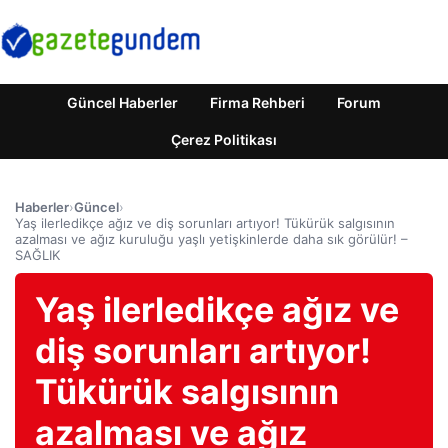
Güncel Haberler
Firma Rehberi
Forum
Çerez Politikası
Haberler
›
Güncel
›
Yaş ilerledikçe ağız ve diş sorunları artıyor! Tükürük salgısının
azalması ve ağız kuruluğu yaşlı yetişkinlerde daha sık görülür! –
SAĞLIK
Yaş ilerledikçe ağız ve
diş sorunları artıyor!
Tükürük salgısının
azalması ve ağız