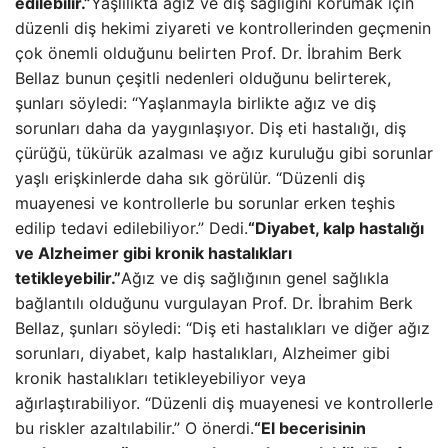
edilebilir.”
Yaşlılıkta ağız ve diş sağlığını korumak için
düzenli diş hekimi ziyareti ve kontrollerinden geçmenin
çok önemli olduğunu belirten Prof. Dr. İbrahim Berk
Bellaz bunun çeşitli nedenleri olduğunu belirterek,
şunları söyledi: “Yaşlanmayla birlikte ağız ve diş
sorunları daha da yaygınlaşıyor. Diş eti hastalığı, diş
çürüğü, tükürük azalması ve ağız kuruluğu gibi sorunlar
yaşlı erişkinlerde daha sık görülür. “Düzenli diş
muayenesi ve kontrollerle bu sorunlar erken teşhis
edilip tedavi edilebiliyor.” Dedi.
“Diyabet, kalp hastalığı
ve Alzheimer gibi kronik hastalıkları
tetikleyebilir.”
Ağız ve diş sağlığının genel sağlıkla
bağlantılı olduğunu vurgulayan Prof. Dr. İbrahim Berk
Bellaz, şunları söyledi: “Diş eti hastalıkları ve diğer ağız
sorunları, diyabet, kalp hastalıkları, Alzheimer gibi
kronik hastalıkları tetikleyebiliyor veya
ağırlaştırabiliyor. “Düzenli diş muayenesi ve kontrollerle
bu riskler azaltılabilir.” O önerdi.
“El becerisinin