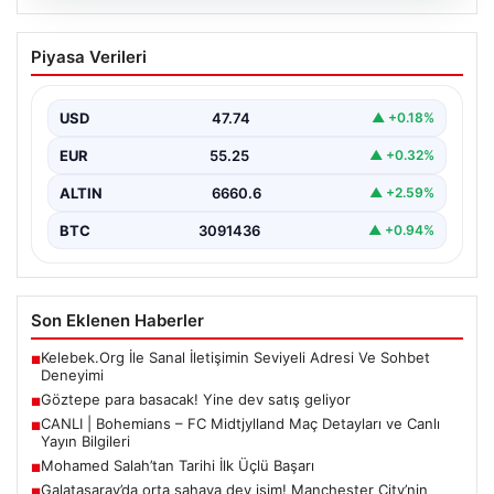
07.08.2026
Göztepe para basacak! Yine dev satış
Piyasa Verileri
geliyor
USD
47.74
▲ +0.18%
EUR
55.25
▲ +0.32%
ALTIN
6660.6
▲ +2.59%
BTC
3091436
▲ +0.94%
Son Eklenen Haberler
Kelebek.Org İle Sanal İletişimin Seviyeli Adresi Ve Sohbet
■
Deneyimi
Göztepe para basacak! Yine dev satış geliyor
■
CANLI | Bohemians – FC Midtjylland Maç Detayları ve Canlı
■
Yayın Bilgileri
Mohamed Salah’tan Tarihi İlk Üçlü Başarı
■
Galatasaray’da orta sahaya dev isim! Manchester City’nin
■