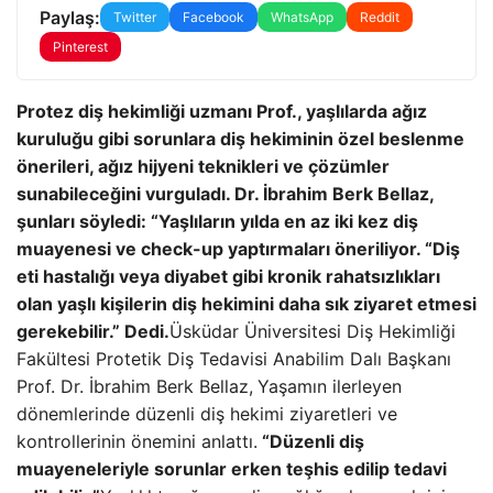
Paylaş:
Twitter
Facebook
WhatsApp
Reddit
Pinterest
Protez diş hekimliği uzmanı Prof., yaşlılarda ağız
kuruluğu gibi sorunlara diş hekiminin özel beslenme
önerileri, ağız hijyeni teknikleri ve çözümler
sunabileceğini vurguladı. Dr. İbrahim Berk Bellaz,
şunları söyledi: “Yaşlıların yılda en az iki kez diş
muayenesi ve check-up yaptırmaları öneriliyor. “Diş
eti hastalığı veya diyabet gibi kronik rahatsızlıkları
olan yaşlı kişilerin diş hekimini daha sık ziyaret etmesi
gerekebilir.” Dedi.
Üsküdar Üniversitesi Diş Hekimliği
Fakültesi Protetik Diş Tedavisi Anabilim Dalı Başkanı
Prof. Dr. İbrahim Berk Bellaz,
Yaşamın ilerleyen
dönemlerinde düzenli diş hekimi ziyaretleri ve
kontrollerinin önemini anlattı.
“Düzenli diş
muayeneleriyle sorunlar erken teşhis edilip tedavi