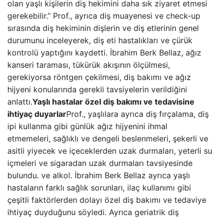
olan yaşlı kişilerin diş hekimini daha sık ziyaret etmesi
gerekebilir.” Prof., ayrıca diş muayenesi ve check-up
sırasında diş hekiminin dişlerin ve diş etlerinin genel
durumunu inceleyerek, diş eti hastalıkları ve çürük
kontrolü yaptığını kaydetti. İbrahim Berk Bellaz, ağız
kanseri taraması, tükürük akışının ölçülmesi,
gerekiyorsa röntgen çekilmesi, diş bakımı ve ağız
hijyeni konularında gerekli tavsiyelerin verildiğini
anlattı.
Yaşlı hastalar özel diş bakımı ve tedavisine
ihtiyaç duyarlar
Prof., yaşlılara ayrıca diş fırçalama, diş
ipi kullanma gibi günlük ağız hijyenini ihmal
etmemeleri, sağlıklı ve dengeli beslenmeleri, şekerli ve
asitli yiyecek ve içeceklerden uzak durmaları, yeterli su
içmeleri ve sigaradan uzak durmaları tavsiyesinde
bulundu. ve alkol. İbrahim Berk Bellaz ayrıca yaşlı
hastaların farklı sağlık sorunları, ilaç kullanımı gibi
çeşitli faktörlerden dolayı özel diş bakımı ve tedaviye
ihtiyaç duyduğunu söyledi. Ayrıca geriatrik diş