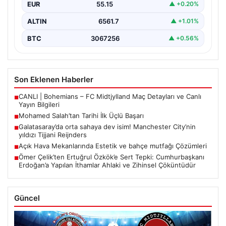
EUR
55.15
▲ +0.20%
ALTIN
6561.7
▲ +1.01%
BTC
3067256
▲ +0.56%
Son Eklenen Haberler
CANLI | Bohemians – FC Midtjylland Maç Detayları ve Canlı
■
Yayın Bilgileri
Mohamed Salah’tan Tarihi İlk Üçlü Başarı
■
Galatasaray’da orta sahaya dev isim! Manchester City’nin
■
yıldızı Tijjani Reijnders
Açık Hava Mekanlarında Estetik ve bahçe mutfağı Çözümleri
■
Ömer Çelik’ten Ertuğrul Özkök’e Sert Tepki: Cumhurbaşkanı
■
Erdoğan’a Yapılan İthamlar Ahlaki ve Zihinsel Çöküntüdür
Güncel