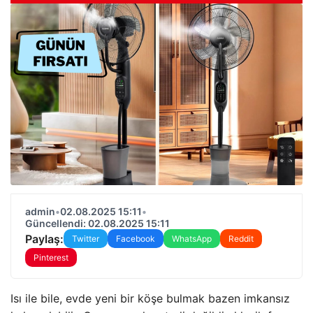
admin
•
02.08.2025 15:11
•
Güncellendi: 02.08.2025 15:11
Paylaş:
Twitter
Facebook
WhatsApp
Reddit
Pinterest
Isı ile bile, evde yeni bir köşe bulmak bazen imkansız