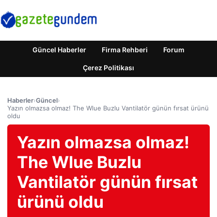
Güncel Haberler
Firma Rehberi
Forum
Çerez Politikası
Haberler
›
Güncel
›
Yazın olmazsa olmaz! The Wlue Buzlu Vantilatör günün fırsat ürünü
oldu
Yazın olmazsa olmaz!
The Wlue Buzlu
Vantilatör günün fırsat
ürünü oldu