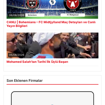
06/08/2026
CANLI | Bohemians – FC Midtjylland Maç Detayları ve Canlı
Yayın Bilgileri
05/08/2026
Mohamed Salah’tan Tarihi İlk Üçlü Başarı
Son Eklenen Firmalar