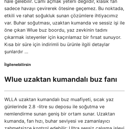
hale gelebilir. Camı açmak yeterli değildir, klasik fan
sadece havayı çevirerek ötesine geçemez. Bu noktada,
etkili ve rahat soğukluk sunan çözümlere ihtiyacımız
var. Buhar soğutması, uzaktan kumanda ve sessiz işi ile
öne çıkan Wlue buz boordu, yaz zevkinin tadını
çıkarmak isteyenler için kaçırılamaz bir fırsat sunuyor.
Kısa bir süre için indirimli bu ürünle ilgili detaylar
şunlardır …
İlgilenebilirsin
Wlue uzaktan kumandalı buz fanı
WLLA uzaktan kumandalı buz muafiyeti, sıcak yaz
günlerinde 2.8 -litre su deposu ile soğutma ve
nemlendirme sunan geniş bir ortam sunar. Uzaktan
kumanda, fan hızı, buhar seviyesi ve zamanlayıcı
zahmetsizce kontrol edebilir; Ultra sessiz çalışma işlevi