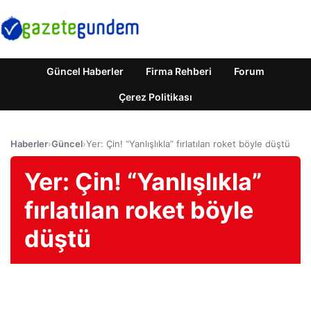
Güncel Haberler
Firma Rehberi
Forum
Çerez Politikası
Haberler
›
Güncel
›
Yer: Çin! “Yanlışlıkla” fırlatılan roket böyle düştü
Yer: Çin! “Yanlışlıkla”
fırlatılan roket böyle
düştü