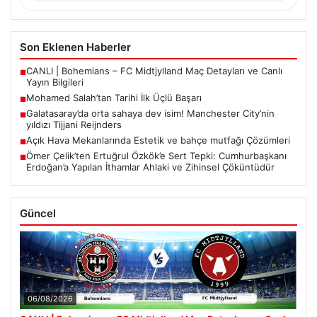
Son Eklenen Haberler
CANLI | Bohemians – FC Midtjylland Maç Detayları ve Canlı
■
Yayın Bilgileri
Mohamed Salah’tan Tarihi İlk Üçlü Başarı
■
Galatasaray’da orta sahaya dev isim! Manchester City’nin
■
yıldızı Tijjani Reijnders
Açık Hava Mekanlarında Estetik ve bahçe mutfağı Çözümleri
■
Ömer Çelik’ten Ertuğrul Özkök’e Sert Tepki: Cumhurbaşkanı
■
Erdoğan’a Yapılan İthamlar Ahlaki ve Zihinsel Çöküntüdür
Güncel
06/08/2026