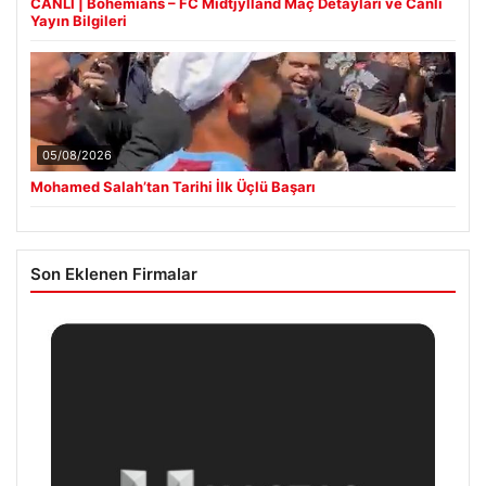
CANLI | Bohemians – FC Midtjylland Maç Detayları ve Canlı
Yayın Bilgileri
05/08/2026
Mohamed Salah’tan Tarihi İlk Üçlü Başarı
Son Eklenen Firmalar