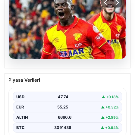
07.08.2026
Göztepe para basacak! Yine dev satış
Piyasa Verileri
geliyor
USD
47.74
▲ +0.18%
EUR
55.25
▲ +0.32%
ALTIN
6660.6
▲ +2.59%
BTC
3091436
▲ +0.94%