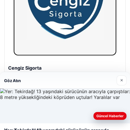
Hastaş Beton
26/05/2026
×
Göz Atın
Güncel Haberler
© 2026 Gazete Gündem – Güncel Haberler
Web sitemizi nasıl kullandığınızı daha iyi anlayabilmek,