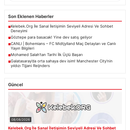
Son Eklenen Haberler
Kelebek.Org İle Sanal İletişimin Seviyeli Adresi Ve Sohbet
■
Deneyimi
Göztepe para basacak! Yine dev satış geliyor
■
CANLI | Bohemians – FC Midtjylland Maç Detayları ve Canlı
■
Yayın Bilgileri
Mohamed Salah’tan Tarihi İlk Üçlü Başarı
■
Galatasaray’da orta sahaya dev isim! Manchester City’nin
■
yıldızı Tijjani Reijnders
Güncel
08/08/2026
Kelebek.Org İle Sanal İletişimin Seviyeli Adresi Ve Sohbet