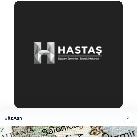
×
Göz Atın
Hastaş Beton
26/05/2026