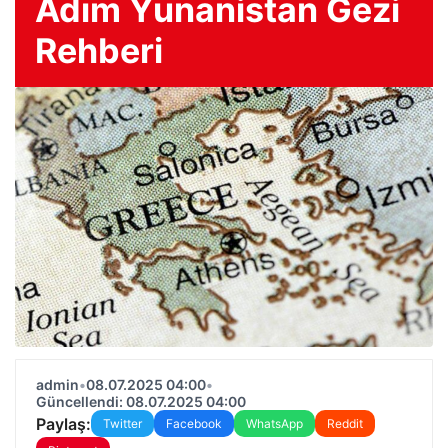
Adım Yunanistan Gezi
Rehberi
admin
•
08.07.2025 04:00
•
Güncellendi: 08.07.2025 04:00
Paylaş:
Twitter
Facebook
WhatsApp
Reddit