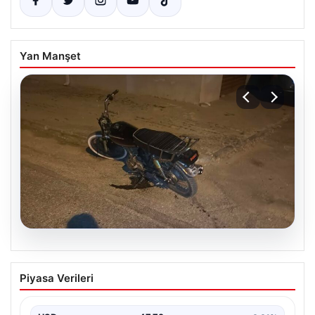
Yan Manşet
09.08.2026
Polisten Kaçarken Düşürdüğü Telefonla
Piyasa Verileri
Yakayı Ele Verdi: Ehliyetsiz Sürücüye
88 Bin TL Ceza