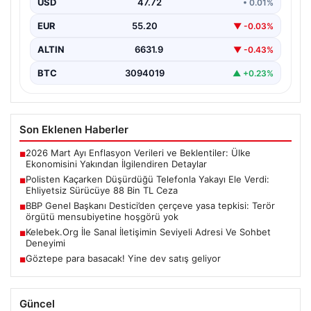
USD
47.72
• 0.01%
Eskişehir’de polis ekipleri, plakasız bir motosikletin
şüpheli hareketleri üzerine durdurma girişiminde
EUR
55.20
▼ -0.03%
bulundu. Ancak sürücü,…
ALTIN
6631.9
▼ -0.43%
BTC
3094019
▲ +0.23%
Son Eklenen Haberler
2026 Mart Ayı Enflasyon Verileri ve Beklentiler: Ülke
■
Ekonomisini Yakından İlgilendiren Detaylar
Polisten Kaçarken Düşürdüğü Telefonla Yakayı Ele Verdi:
■
Ehliyetsiz Sürücüye 88 Bin TL Ceza
BBP Genel Başkanı Destici’den çerçeve yasa tepkisi: Terör
■
örgütü mensubiyetine hoşgörü yok
Kelebek.Org İle Sanal İletişimin Seviyeli Adresi Ve Sohbet
■
Deneyimi
Göztepe para basacak! Yine dev satış geliyor
■
Güncel