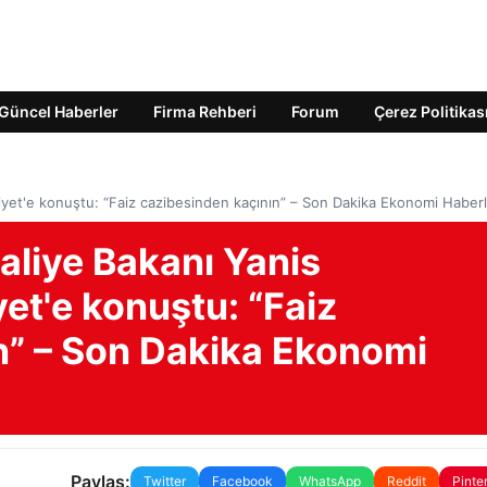
Güncel Haberler
Firma Rehberi
Forum
Çerez Politikas
iyet'e konuştu: “Faiz cazibesinden kaçının” – Son Dakika Ekonomi Haberl
aliye Bakanı Yanis
et'e konuştu: “Faiz
n” – Son Dakika Ekonomi
Paylaş:
Twitter
Facebook
WhatsApp
Reddit
Pinte