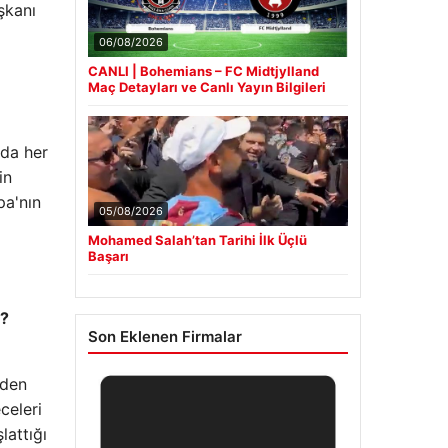
şkanı
06/08/2026
CANLI | Bohemians – FC Midtjylland
Maç Detayları ve Canlı Yayın Bilgileri
nda her
in
pa'nın
05/08/2026
Mohamed Salah’tan Tarihi İlk Üçlü
Başarı
r?
Son Eklenen Firmalar
eden
celeri
lattığı