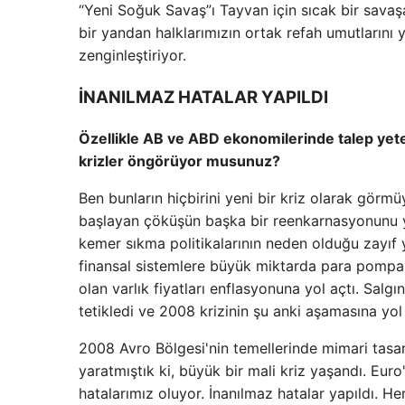
“Yeni Soğuk Savaş”ı Tayvan için sıcak bir savaş
bir yandan halklarımızın ortak refah umutlarını
zenginleştiriyor.
İNANILMAZ HATALAR YAPILDI
Özellikle AB ve ABD ekonomilerinde talep yeter
krizler öngörüyor musunuz?
Ben bunların hiçbirini yeni bir kriz olarak görm
başlayan çöküşün başka bir reenkarnasyonunu ya
kemer sıkma politikalarının neden olduğu zayıf yat
finansal sistemlere büyük miktarda para pompalad
olan varlık fiyatları enflasyonuna yol açtı. Salgın
tetikledi ve 2008 krizinin şu anki aşamasına yol 
2008 Avro Bölgesi'nin temellerinde mimari tasarı
yaratmıştık ki, büyük bir mali kriz yaşandı. Eu
hatalarımız oluyor. İnanılmaz hatalar yapıldı. H