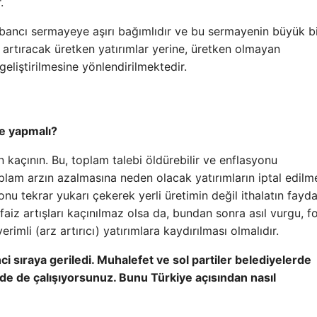
.
abancı sermayeye aşırı bağımlıdır ve bu sermayenin büyük b
 artıracak üretken yatırımlar yerine, üretken olmayan
eliştirilmesine yönlendirilmektedir.
ne yapmalı?
n kaçının. Bu, toplam talebi öldürebilir ve enflasyonu
lam arzın azalmasına neden olacak yatırımların iptal edilme
nu tekrar yukarı çekerek yerli üretimin değil ithalatın fayd
z artışları kaçınılmaz olsa da, bundan sonra asıl vurgu, fo
rimli (arz artırıcı) yatırımlara kaydırılması olmalıdır.
nci sıraya geriledi. Muhalefet ve sol partiler belediyelerde
ide de çalışıyorsunuz. Bunu Türkiye açısından nasıl