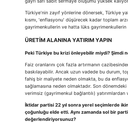
gayri safi sabit sermaye oluşumu yüksek kalıyor
Türkiye'nin zayıf yönlerine dönersek, Türkiye y
kısmı, 'enflasyonu' düşürecek kadar toplam arzı
gayrimenkullerin ve hatta lüks gayrimenkullerin g
ÜRETİM ALANINA YATIRIM YAPIN
Peki Türkiye bu krizi önleyebilir miydi? Şimdi 
Faiz oranlarını çok fazla artırmanın cazibesinde
baskılayabilir. Ancak uzun vadede bu durum, top
fahiş bir maliyete neden olmakta, bu da enflasyo
sağlamasına neden olmaktadır. Son dönemdeki fai
verimsiz (gayrimenkul bağlantılı) yatırımlardan ve
İktidar partisi 22 yıl sonra yerel seçimlerde iki
çoğunluğu elde etti. Aynı zamanda sol bir part
değerlendiriyorsunuz?