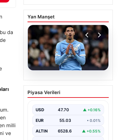
n
Yan Manşet
 bu da
lde
e
04.08.2026
Galatasaray’da orta
ları
Piyasa Verileri
sahaya dev isim!
Manchester City’nin
rum.
yıldızı Tijjani Reijnders
USD
47.70
▲ +0.16%
den
EUR
55.03
• 0.01%
n milli
ALTIN
6528.6
▲ +0.55%
mi ve