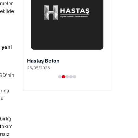
şmeler
ekilde
 yeni
Hastaş Beton
​
26/05/2026
BD'nin
arına
nu
irliği
 takım
rısız