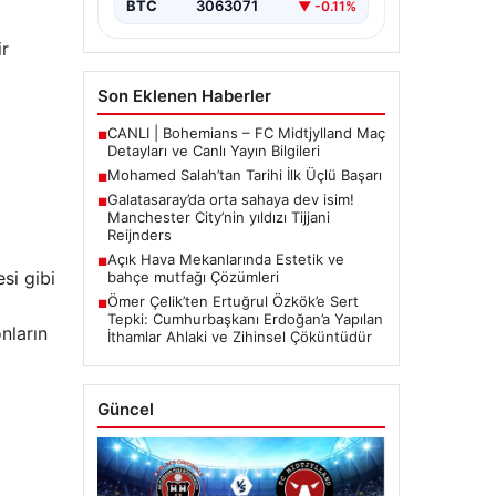
BTC
3063071
▼ -0.11%
ir
Son Eklenen Haberler
CANLI | Bohemians – FC Midtjylland Maç
■
Detayları ve Canlı Yayın Bilgileri
Mohamed Salah’tan Tarihi İlk Üçlü Başarı
■
Galatasaray’da orta sahaya dev isim!
■
Manchester City’nin yıldızı Tijjani
Reijnders
Açık Hava Mekanlarında Estetik ve
■
si gibi
bahçe mutfağı Çözümleri
Ömer Çelik’ten Ertuğrul Özkök’e Sert
a
■
Tepki: Cumhurbaşkanı Erdoğan’a Yapılan
nların
İthamlar Ahlaki ve Zihinsel Çöküntüdür
Güncel