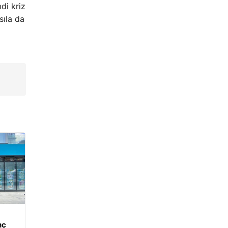
di kriz
sıla da
nç