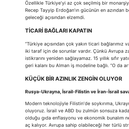
Özellikle Türkiye'yi az çok seçilmiş bir monarş
Recep Tayyip Erdoğan'ın gücünün en azından be
geleceği açısından elzemdi.
TİCARİ BAĞLARI KAPATIN
“Türkiye açısından çok yakın ticari bağlarımız v
iki taraf için de sorunlar vardır. Çünkü Avrupa 
istikrarını yeniden sağlayamaz. 15 yıllık sıfır ya
geri kalanı bu Alman iş modeline bağlı. “O da ar
KÜÇÜK BİR AZINLIK ZENGİN OLUYOR
Rusya-Ukrayna, İsrail-Filistin ve İran-İsrail sa
Modern teknolojiyle Filistin'de soykırıma, Ukray
oluyoruz. İsrail ve ABD bu zulmün sonsuza kadar
olduğu gıda enflasyonu ve ekonomik bunalım ned
aç kalıyor. Avrupa sahip olabileceği her türlü str