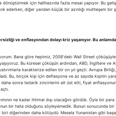
a dönüştürmek için halihazırda fazla mesai yapıyor. Bu geli
 yok ederken, diğer yandan küçük bir azınlığı muhteşem bir ş
sizliği ve enflasyondan dolayı kriz yaşanıyor. Bu anlamda
üyorum. Bana göre hepimiz, 2008'deki Wall Street çöküşüyle ​
şıyoruz. Bu küresel çöküşün ardından, ABD, İngiltere ve A
ırımlarla karakterize edilen bir on yıl geçti. Avrupa Birliği,
ı. Bu, birçok kişi için deflasyona ve az sayıda kişinin yar
 daha sonra tedarik zincirlerini alt üst etti, fiyat enflasyonu
açtı.
mının ne kadar ihtimal dışı olacağını gördük. Öyle bir para b
ro'nun bir hata olduğunu söyleyemedik. Bunun sonucunda bir
er biri diğerinden daha kötüydü. Mesela Yunanistan gibi başa