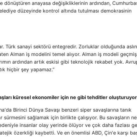
iye dönüştüren anayasa değişikliklerinin ardından, Cumhurba
lediye düzeyinde kontrol altında tutulması demokrasinin
ar. Türk sanayi sektörü entegredir. Zorluklar olduğunda aslı
zaten Alman iş modelini temel alıyor. Alman iş modeli geçmiş
tırımın ardından artık eskisi gibi teknolojik rekabet yok. Avru
tık hiçbir şey yapamaz.”
vaşları küresel ekonomiler için ne gibi tehditler oluşturuyo
na'da Birinci Dünya Savaşı benzeri siper savaşlarına tanık
 sürmesini sağlamak için birlikte çalışıyor. Bu savaşların n
eniyle insanlar olay yerinde ölüyor ve çok daha fazlası ge
atejik özerkliği kaybetti. Ve en önemlisi ABD, Çin'e karşı baş