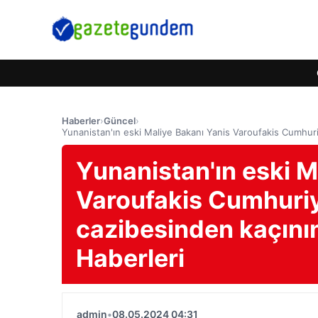
Haberler
›
Güncel
›
Yunanistan'ın eski Maliye Bakanı Yanis Varoufakis Cumhur
Yunanistan'ın eski M
Varoufakis Cumhuriy
cazibesinden kaçını
Haberleri
admin
•
08.05.2024 04:31