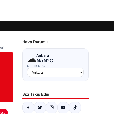
ı
Hava Durumu
eri
☁
Ankara
NaN°C
ŞEHIR SEÇ
Bizi Takip Edin
rest