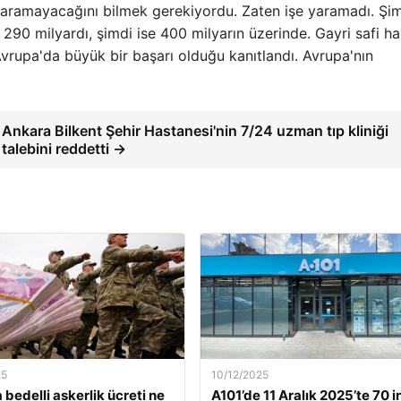
yaramayacağını bilmek gerekiyordu. Zaten işe yaramadı. Şim
90 milyardı, şimdi ise 400 milyarın üzerinde. Gayri safi ha
Avrupa'da büyük bir başarı olduğu kanıtlandı. Avrupa'nın
Ankara Bilkent Şehir Hastanesi'nin 7/24 uzman tıp kliniği
talebini reddetti →
25
10/12/2025
 bedelli askerlik ücreti ne
A101’de 11 Aralık 2025’te 70 i