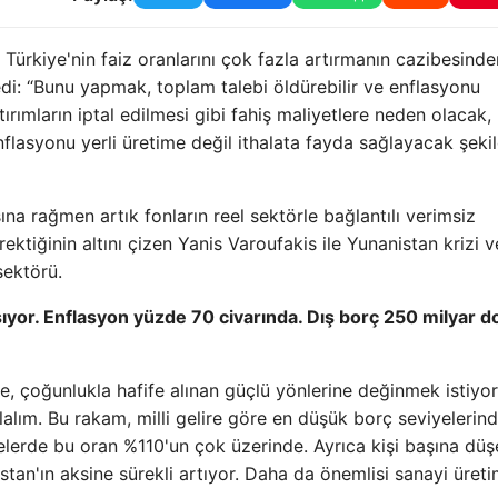
Türkiye'nin faiz oranlarını çok fazla artırmanın cazibesinde
edi: “Bunu yapmak, toplam talebi öldürebilir ve enflasyonu
rımların iptal edilmesi gibi fahiş maliyetlere neden olacak,
lasyonu yerli üretime değil ithalata fayda sağlayacak şeki
ına rağmen artık fonların reel sektörle bağlantılı verimsiz
rektiğinin altını çizen Yanis Varoufakis ile Yunanistan krizi v
sektörü.
şıyor. Enflasyon yüzde 70 civarında. Dış borç 250 milyar do
, çoğunlukla hafife alınan güçlü yönlerine değinmek istiyo
alım. Bu rakam, milli gelire göre en düşük borç seviyelerin
kelerde bu oran %110'un çok üzerinde. Ayrıca kişi başına düşe
stan'ın aksine sürekli artıyor. Daha da önemlisi sanayi üreti