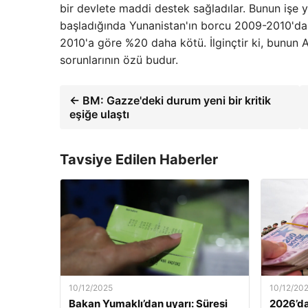
bir devlete maddi destek sağladılar. Bunun işe 
başladığında Yunanistan'ın borcu 2009-2010'da 2
2010'a göre %20 daha kötü. İlginçtir ki, bunun 
sorunlarının özü budur.
← BM: Gazze'deki durum yeni bir kritik
eşiğe ulaştı
Tavsiye Edilen Haberler
10/12/2025
10/12/20
Bakan Yumaklı’dan uyarı: Süresi
2026’da