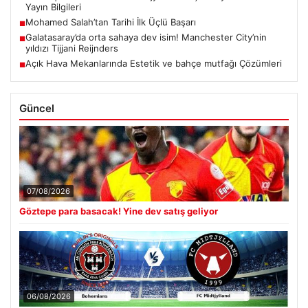
Yayın Bilgileri
Mohamed Salah’tan Tarihi İlk Üçlü Başarı
■
Galatasaray’da orta sahaya dev isim! Manchester City’nin
■
yıldızı Tijjani Reijnders
Açık Hava Mekanlarında Estetik ve bahçe mutfağı Çözümleri
■
Güncel
07/08/2026
Göztepe para basacak! Yine dev satış geliyor
06/08/2026