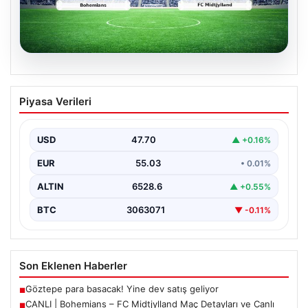
06.08.2026
CANLI | Bohemians – FC Midtjylland
Piyasa Verileri
Maç Detayları ve Canlı Yayın Bilgileri
İngilizce ve İrlanda futbolunun heyecan dolu iki ekibi, 6
Ağustos 2026 tarihinde Dublin’deki Dalymount…
USD
47.70
▲ +0.16%
EUR
55.03
• 0.01%
ALTIN
6528.6
▲ +0.55%
BTC
3063071
▼ -0.11%
Son Eklenen Haberler
Göztepe para basacak! Yine dev satış geliyor
■
CANLI | Bohemians – FC Midtjylland Maç Detayları ve Canlı
■