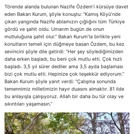
Törende alanda bulunan Nazife Özdem'i kürsüye davet
eden Bakan Kurum, şöyle konuştu: “Kamış Köyü'nde
çıkan yangında Nazife ablamızın çığlığını tüm Türkiye
gördü ve şahit oldu. Umarım bugün de onun
mutluluğuna şahit olur.” Bakan Kurum'la birlikte yeni
konutların temeli için düğmeye basan Özdem, bu kez
sevincini şöyle dile getirdi: “Her şey söylediğimizden
daha erken başladı, bu beni çok mutlu etti. Çok hızlı
başladı. 3,5 yıl sürer dediler ama 3,5 ayda başlaması
bizi çok mutlu etti. Hepinize çok teşekkür ediyorum.”
Bakan Kurum şöyle yanıt verdi: “Çalışma sonunda
temennimiz milletimizin hayır duasını almaktır. 81 ilde
bu anlayışla çalışıyoruz. Allah bir daha bu tür olay ve
sıkıntıları yaşamasın.”