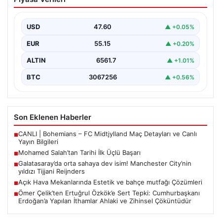
Başarı
Filipinlerli yıldız futbolcu Mohamed Salah, kariyerinde
önemli bir dönüm noktasına imza attı. Takımının
USD
47.60
▲ +0.05%
hücum…
EUR
55.15
▲ +0.20%
ALTIN
6561.7
▲ +1.01%
BTC
3067256
▲ +0.56%
Son Eklenen Haberler
CANLI | Bohemians – FC Midtjylland Maç Detayları ve Canlı
■
Yayın Bilgileri
Mohamed Salah’tan Tarihi İlk Üçlü Başarı
■
Galatasaray’da orta sahaya dev isim! Manchester City’nin
■
yıldızı Tijjani Reijnders
Açık Hava Mekanlarında Estetik ve bahçe mutfağı Çözümleri
■
Ömer Çelik’ten Ertuğrul Özkök’e Sert Tepki: Cumhurbaşkanı
■
Erdoğan’a Yapılan İthamlar Ahlaki ve Zihinsel Çöküntüdür