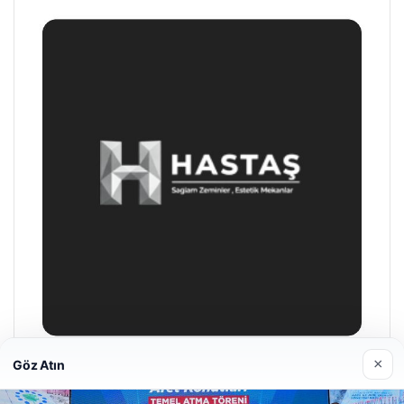
×
Göz Atın
Hastaş Beton
26/05/2026