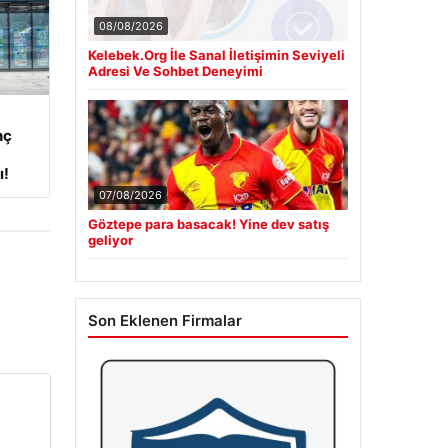
08/08/2026
Kelebek.Org İle Sanal İletişimin Seviyeli
Adresi Ve Sohbet Deneyimi
nç
ı!
07/08/2026
Göztepe para basacak! Yine dev satış
geliyor
Son Eklenen Firmalar