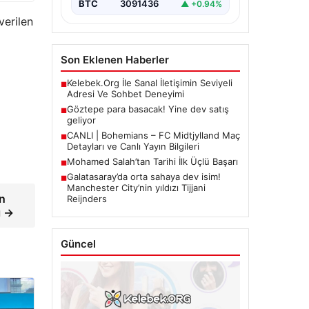
BTC
3091436
▲ +0.94%
verilen
Son Eklenen Haberler
a
Kelebek.Org İle Sanal İletişimin Seviyeli
■
Adresi Ve Sohbet Deneyimi
Göztepe para basacak! Yine dev satış
■
geliyor
CANLI | Bohemians – FC Midtjylland Maç
■
Detayları ve Canlı Yayın Bilgileri
Mohamed Salah’tan Tarihi İlk Üçlü Başarı
■
Galatasaray’da orta sahaya dev isim!
■
Manchester City’nin yıldızı Tijjani
in
Reijnders
ı →
Güncel