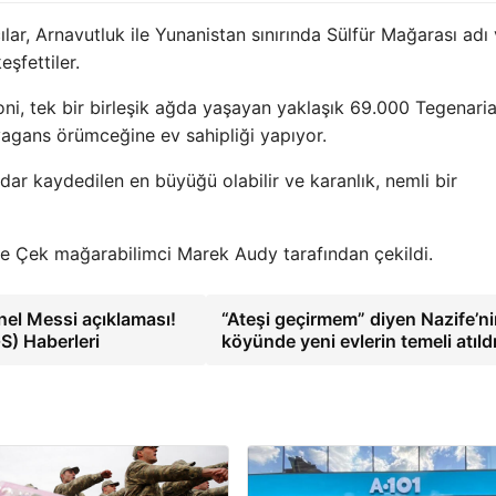
ar, Arnavutluk ile Yunanistan sınırında Sülfür Mağarası adı 
şfettiler.
oni, tek bir birleşik ağda yaşayan yaklaşık 69.000 Tegenari
gans örümceğine ev sahipliği yapıyor.
dar kaydedilen en büyüğü olabilir ve karanlık, nemli bir
ise Çek mağarabilimci Marek Audy tarafından çekildi.
el Messi açıklaması!
“Ateşi geçirmem” diyen Nazife’n
S) Haberleri
köyünde yeni evlerin temeli atıld