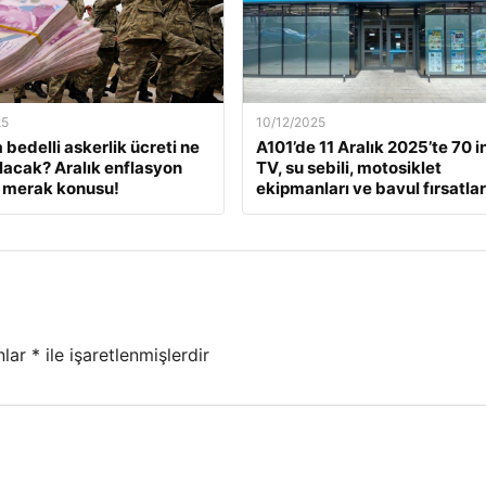
25
10/12/2025
 bedelli askerlik ücreti ne
A101’de 11 Aralık 2025’te 70 i
lacak? Aralık enflasyon
TV, su sebili, motosiklet
 merak konusu!
ekipmanları ve bavul fırsatlar
nlar
*
ile işaretlenmişlerdir