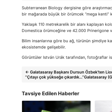
Subterranean Biology dergisine göre araştırmacıl
bir mağarada büyük bir örümcek “mega kenti” ke
Yaklaşık 110 metrekarelik bir alanı kaplayan kol
Domestica örümceğine ve 42.000 Prinerigone va
Bilim insanlarına göre bu ağ, türünün şimdiye ka
ekosistemde gelişebilir.
Görüntüler István Urák tarafından, fotoğraflar 
← Galatasaray Başkanı Dursun Özbek’ten Lion
”Çıtayı çok yükseğe çıkardık…”Galatasaray (G
Tavsiye Edilen Haberler