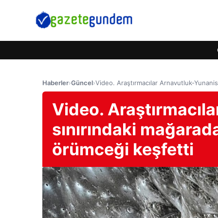
Haberler
›
Güncel
›
Video. Araştırmacılar Arnavutluk-Yunanis
Video. Araştırmacıl
sınırındaki mağarada
örümceği keşfetti