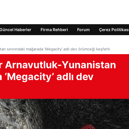
Güncel Haberler
Firma Rehberi
Forum
Çerez Politikas
tan sınırındaki mağarada ‘Megacity’ adlı dev örümceği keşfetti
ar Arnavutluk-Yunanistan
 ‘Megacity’ adlı dev