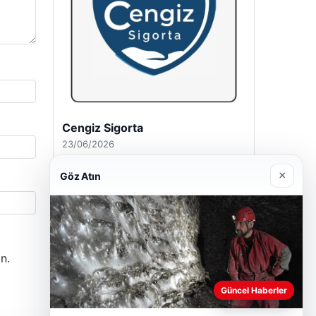
Hastaş Beton
26/05/2026
×
Göz Atın
n.
Güncel Haberler