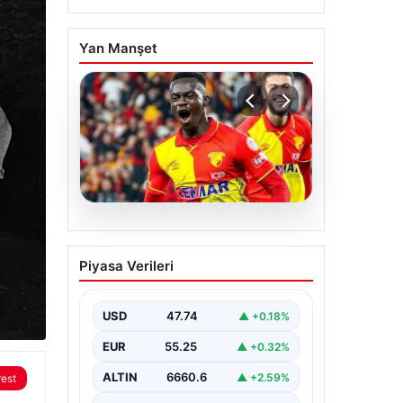
Yan Manşet
07.08.2026
Göztepe para basacak!
Piyasa Verileri
Yine dev satış geliyor
USD
47.74
▲ +0.18%
EUR
55.25
▲ +0.32%
ALTIN
6660.6
▲ +2.59%
rest