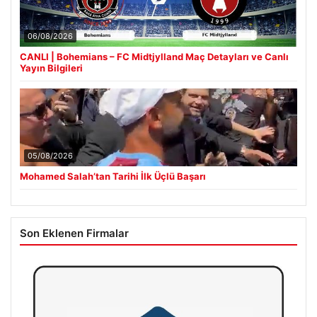
06/08/2026
CANLI | Bohemians – FC Midtjylland Maç Detayları ve Canlı
Yayın Bilgileri
05/08/2026
Mohamed Salah’tan Tarihi İlk Üçlü Başarı
Son Eklenen Firmalar