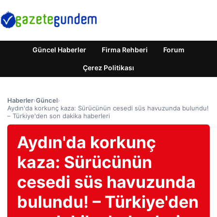
Güncel Haberler
Firma Rehberi
Forum
Çerez Politikası
Haberler
›
Güncel
›
Aydın'da korkunç kaza: Sürücünün cesedi süs havuzunda bulundu!
– Türkiye'den son dakika haberleri
Aydın'da korkunç
kaza: Sürücünün
cesedi süs havuzunda
bulundu! – Türkiye'den