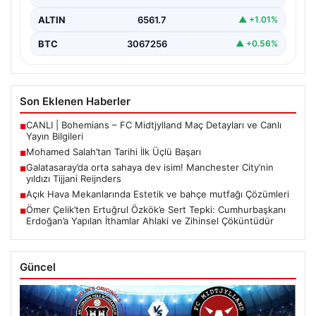
ALTIN
6561.7
▲ +1.01%
BTC
3067256
▲ +0.56%
Son Eklenen Haberler
CANLI | Bohemians – FC Midtjylland Maç Detayları ve Canlı
■
Yayın Bilgileri
Mohamed Salah’tan Tarihi İlk Üçlü Başarı
■
Galatasaray’da orta sahaya dev isim! Manchester City’nin
■
yıldızı Tijjani Reijnders
Açık Hava Mekanlarında Estetik ve bahçe mutfağı Çözümleri
■
Ömer Çelik’ten Ertuğrul Özkök’e Sert Tepki: Cumhurbaşkanı
■
Erdoğan’a Yapılan İthamlar Ahlaki ve Zihinsel Çöküntüdür
Güncel