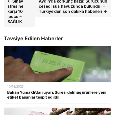
← Sınav
Aydın'da korkunç kaza: Sürücünün
stresine
cesedi süs havuzunda bulundu! –
karşı 10
Türkiye'den son dakika haberleri →
ipucu –
SAĞLIK
Tavsiye Edilen Haberler
10/12/2025
Bakan Yumaklı’dan uyarı: Süresi dolmuş ürünlere yeni
etiket basanlar tespit edildi!