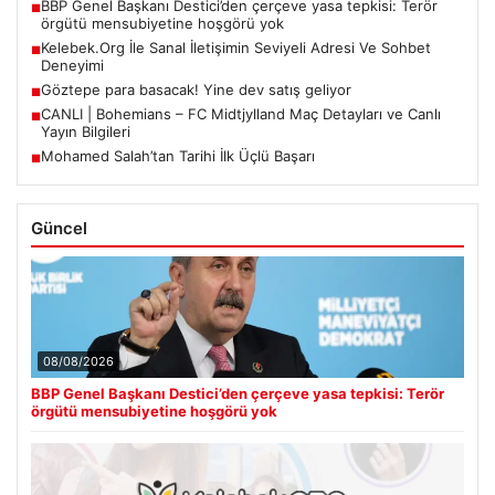
BBP Genel Başkanı Destici’den çerçeve yasa tepkisi: Terör
■
örgütü mensubiyetine hoşgörü yok
Kelebek.Org İle Sanal İletişimin Seviyeli Adresi Ve Sohbet
■
Deneyimi
Göztepe para basacak! Yine dev satış geliyor
■
CANLI | Bohemians – FC Midtjylland Maç Detayları ve Canlı
■
Yayın Bilgileri
Mohamed Salah’tan Tarihi İlk Üçlü Başarı
■
Güncel
08/08/2026
BBP Genel Başkanı Destici’den çerçeve yasa tepkisi: Terör
örgütü mensubiyetine hoşgörü yok