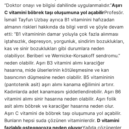
“Doktor onayı ve bilgisi dahilinde uygulanmalıdır.”
Aşırı
C vitamini böbrek taşı oluşumuna yol açabilir
Profesör.
İsmail Tayfun Uzbay ayrıca B1 vitaminini hafızadan
almanın riskleri hakkında da bilgi verdi ve şöyle devam
etti: “B1 vitamininin damar yoluyla çok fazla alınması
iştahsızlık, depresyon, yorgunluk, sindirim bozuklukları,
kas ve sinir bozuklukları gibi durumlara neden
olabiliyor. Beriberi ve Wernicke-Korsakoff sendromu.”
neden olabilir. Aşırı B3 vitamini alımı karaciğer
hasarına, mide ülserlerinin kötüleşmesine ve kan
basıncının düşmesine neden olabilir. B5 vitamininin
(pantotenik asit) aşırı alımı kanama eğilimini artırır.
Kadınlarda adet kanamasını şiddetlendirebilir. Aşırı B6
vitamini alımı sinir hasarına neden olabilir. Aşırı folik
asit alımı böbrek ve karaciğer hasarına neden olur.
Aşırı C vitamini de böbrek taşı oluşumuna yol açabilir.
Bunların hepsi suda çözünen vitaminlerdir.
D vitamini
fazlalığı osteoporoza neden oluyor
Yağda çözünenler