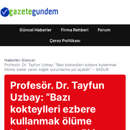
Güncel Haberler
Firma Rehberi
Forum
Çerez Politikası
Haberler
›
Güncel
›
Profesör. Dr. Tayfun Uzbay: “Bazı kokteylleri ezbere kullanmak
ölüme kadar varan sağlık sorunlarına yol açabilir” – SAĞLIK
Profesör. Dr. Tayfun
Uzbay: “Bazı
kokteylleri ezbere
kullanmak ölüme