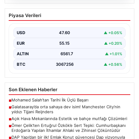
04.08.2026
Galatasaray’da orta sahaya dev isim!
Piyasa Verileri
Manchester City’nin yıldızı Tijjani
Reijnders
USD
47.60
▲ +0.05%
EUR
55.15
▲ +0.20%
ALTIN
6561.7
▲ +1.01%
BTC
3067256
▲ +0.56%
Son Eklenen Haberler
Mohamed Salah’tan Tarihi İlk Üçlü Başarı
■
Galatasaray’da orta sahaya dev isim! Manchester City’nin
■
yıldızı Tijjani Reijnders
Açık Hava Mekanlarında Estetik ve bahçe mutfağı Çözümleri
■
Ömer Çelik’ten Ertuğrul Özkök’e Sert Tepki: Cumhurbaşkanı
■
Erdoğan’a Yapılan İthamlar Ahlaki ve Zihinsel Çöküntüdür
DAP Yapı’dan bir ilk! Emlak Konut güvencesi Dap vizyonuyla
■