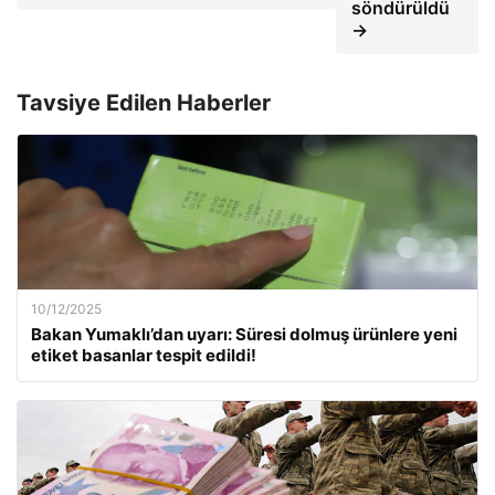
söndürüldü
→
Tavsiye Edilen Haberler
10/12/2025
Bakan Yumaklı’dan uyarı: Süresi dolmuş ürünlere yeni
etiket basanlar tespit edildi!