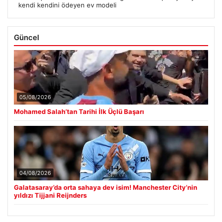
kendi kendini ödeyen ev modeli
Güncel
05/08/2026
Mohamed Salah’tan Tarihi İlk Üçlü Başarı
04/08/2026
Galatasaray’da orta sahaya dev isim! Manchester City’nin
yıldızı Tijjani Reijnders