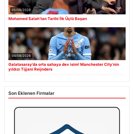
05/08/2026
Mohamed Salah’tan Tarihi İlk Üçlü Başarı
04/08/2026
Galatasaray’da orta sahaya dev isim! Manchester City’nin
yıldızı Tijjani Reijnders
Son Eklenen Firmalar