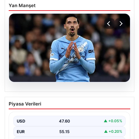
Yan Manşet
04.08.2026
Galatasaray’da orta sahaya dev isim!
Piyasa Verileri
Manchester City’nin yıldızı Tijjani
Reijnders
USD
47.60
▲ +0.05%
EUR
55.15
▲ +0.20%