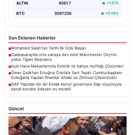
ALTIN
6561.7
▲ +1.01%
BTC
3067256
▲ +0.56%
Son Eklenen Haberler
Mohamed Salah’tan Tarihi İlk Üçlü Başarı
■
Galatasaray’da orta sahaya dev isim! Manchester City’nin
■
yıldızı Tijjani Reijnders
Açık Hava Mekanlarında Estetik ve bahçe mutfağı Çözümleri
■
Ömer Çelik’ten Ertuğrul Özkök’e Sert Tepki: Cumhurbaşkanı
■
Erdoğan’a Yapılan İthamlar Ahlaki ve Zihinsel Çöküntüdür
DAP Yapı’dan bir ilk! Emlak Konut güvencesi Dap vizyonuyla
■
kendi kendini ödeyen ev modeli
Güncel