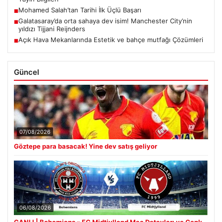
Mohamed Salah’tan Tarihi İlk Üçlü Başarı
■
Galatasaray’da orta sahaya dev isim! Manchester City’nin
■
yıldızı Tijjani Reijnders
Açık Hava Mekanlarında Estetik ve bahçe mutfağı Çözümleri
■
Güncel
07/08/2026
Göztepe para basacak! Yine dev satış geliyor
06/08/2026
CANLI | Bohemians – FC Midtjylland Maç Detayları ve Canlı