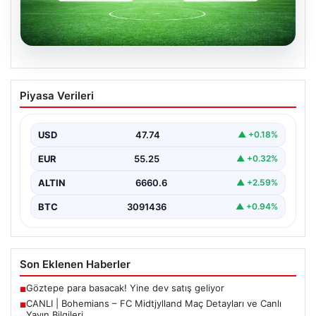
06.08.2026
CANLI | Bohemians – FC Midtjylland
Piyasa Verileri
Maç Detayları ve Canlı Yayın Bilgileri
İngilizce ve İrlanda futbolunun heyecan dolu iki ekibi, 6
Ağustos 2026 tarihinde Dublin’deki Dalymount…
USD
47.74
▲ +0.18%
EUR
55.25
▲ +0.32%
ALTIN
6660.6
▲ +2.59%
BTC
3091436
▲ +0.94%
Son Eklenen Haberler
Göztepe para basacak! Yine dev satış geliyor
■
CANLI | Bohemians – FC Midtjylland Maç Detayları ve Canlı
■
Yayın Bilgileri