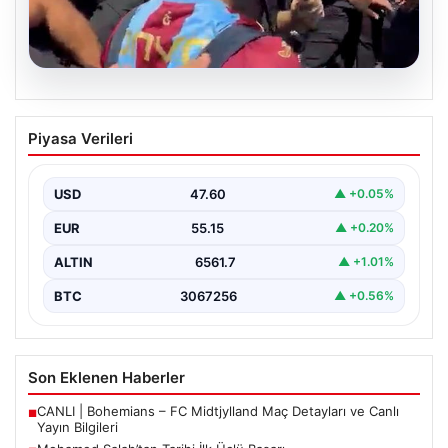
05.08.2026
Mohamed Salah’tan Tarihi İlk Üçlü
Piyasa Verileri
Başarı
Filipinlerli yıldız futbolcu Mohamed Salah, kariyerinde
önemli bir dönüm noktasına imza attı. Takımının
USD
47.60
▲ +0.05%
hücum…
EUR
55.15
▲ +0.20%
ALTIN
6561.7
▲ +1.01%
BTC
3067256
▲ +0.56%
Son Eklenen Haberler
CANLI | Bohemians – FC Midtjylland Maç Detayları ve Canlı
■
Yayın Bilgileri