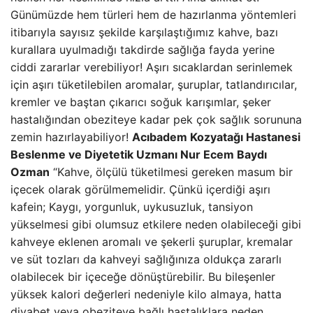
Günümüzde hem türleri hem de hazırlanma yöntemleri
itibarıyla sayısız şekilde karşılaştığımız kahve, bazı
kurallara uyulmadığı takdirde sağlığa fayda yerine
ciddi zararlar verebiliyor! Aşırı sıcaklardan serinlemek
için aşırı tüketilebilen aromalar, şuruplar, tatlandırıcılar,
kremler ve baştan çıkarıcı soğuk karışımlar, şeker
hastalığından obeziteye kadar pek çok sağlık sorununa
zemin hazırlayabiliyor!
Acıbadem Kozyatağı Hastanesi
Beslenme ve Diyetetik Uzmanı Nur Ecem Baydı
Ozman
“Kahve, ölçülü tüketilmesi gereken masum bir
içecek olarak görülmemelidir. Çünkü içerdiği aşırı
kafein; Kaygı, yorgunluk, uykusuzluk, tansiyon
yükselmesi gibi olumsuz etkilere neden olabileceği gibi
kahveye eklenen aromalı ve şekerli şuruplar, kremalar
ve süt tozları da kahveyi sağlığınıza oldukça zararlı
olabilecek bir içeceğe dönüştürebilir. Bu bileşenler
yüksek kalori değerleri nedeniyle kilo almaya, hatta
diyabet veya obeziteye bağlı hastalıklara neden