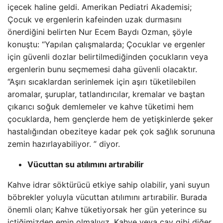
içecek haline geldi. Amerikan Pediatri Akademisi;
Çocuk ve ergenlerin kafeinden uzak durmasını
önerdiğini belirten Nur Ecem Baydı Ozman, şöyle
konuştu: “Yapılan çalışmalarda; Çocuklar ve ergenler
için güvenli dozlar belirtilmediğinden çocukların veya
ergenlerin bunu seçmemesi daha güvenli olacaktır.
“Aşırı sıcaklardan serinlemek için aşırı tüketilebilen
aromalar, şuruplar, tatlandırıcılar, kremalar ve baştan
çıkarıcı soğuk demlemeler ve kahve tüketimi hem
çocuklarda, hem gençlerde hem de yetişkinlerde şeker
hastalığından obeziteye kadar pek çok sağlık sorununa
zemin hazırlayabiliyor. ” diyor.
Vücuttan su atılımını artırabilir
Kahve idrar söktürücü etkiye sahip olabilir, yani suyun
böbrekler yoluyla vücuttan atılımını artırabilir. Burada
önemli olan; Kahve tüketiyorsak her gün yeterince su
içtiğimizden emin olmalıyız. Kahve veya çay gibi diğer