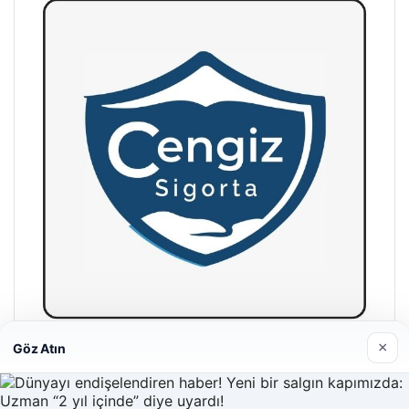
×
Göz Atın
Hastaş Beton
26/05/2026