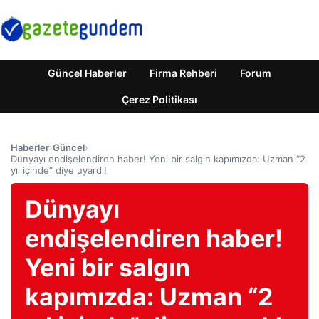
Güncel Haberler
Firma Rehberi
Forum
Çerez Politikası
Haberler
›
Güncel
›
Dünyayı endişelendiren haber! Yeni bir salgın kapımızda: Uzman “2
yıl içinde” diye uyardı!
Dünyayı
endişelendiren haber!
Yeni bir salgın
kapımızda: Uzman “2