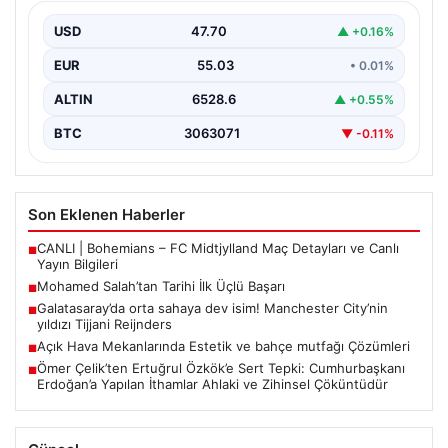
Filipinlerli yıldız futbolcu Mohamed Salah, kariyerinde
önemli bir dönüm noktasına imza attı. Takımının
USD
47.70
▲ +0.16%
hücum…
EUR
55.03
• 0.01%
ALTIN
6528.6
▲ +0.55%
BTC
3063071
▼ -0.11%
Son Eklenen Haberler
CANLI | Bohemians – FC Midtjylland Maç Detayları ve Canlı
■
Yayın Bilgileri
Mohamed Salah’tan Tarihi İlk Üçlü Başarı
■
Galatasaray’da orta sahaya dev isim! Manchester City’nin
■
yıldızı Tijjani Reijnders
Açık Hava Mekanlarında Estetik ve bahçe mutfağı Çözümleri
■
Ömer Çelik’ten Ertuğrul Özkök’e Sert Tepki: Cumhurbaşkanı
■
Erdoğan’a Yapılan İthamlar Ahlaki ve Zihinsel Çöküntüdür